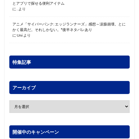
とアプリで探せる便利アイテム
に
.
より
アニメ「サイバーパンク: エッジランナーズ」感想～涙腺崩壊。とに
かく最高だ。それしかない。*後半ネタバレあり
に
Uni
より
特集記事
アーカイブ
開催中のキャンペーン