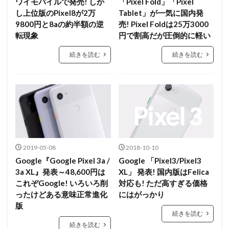
ワイモバイルで発売! しか
「Pixel Fold」「Pixel
し上位版のPixel8が2万
Tablet」が一気に国内発
9800円と8aの約半額の逆
売! Pixel Foldは25万3000
転現象
円で割高だが圧倒的に軽い
続きを読む
続きを読む
2019-05-08
2018-10-10
Google『Google Pixel 3a /
Google 「Pixel3/Pixel3
3a XL』発表～48,600円は
XL」 発表! 国内版はFelica
これぞGoogle! いろいろ削
対応も! ただ高すぎる価格
ったけどある意味正常進化
にはがっかり
版
続きを読む
続きを読む