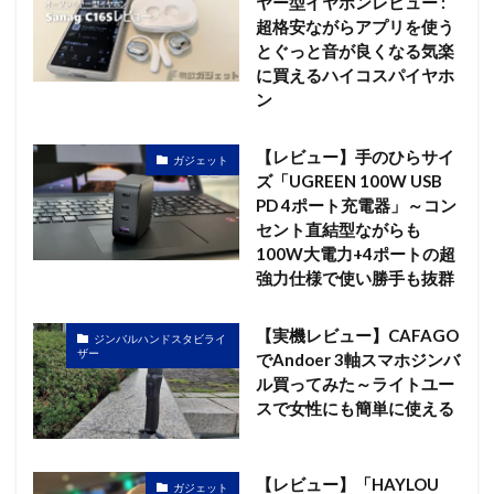
ヤー型イヤホンレビュー :
超格安ながらアプリを使う
とぐっと音が良くなる気楽
に買えるハイコスパイヤホ
ン
【レビュー】手のひらサイ
ガジェット
ズ「UGREEN 100W USB
PD 4ポート充電器」～コン
セント直結型ながらも
100W大電力+4ポートの超
強力仕様で使い勝手も抜群
【実機レビュー】CAFAGO
ジンバルハンドスタビライ
ザー
でAndoer 3軸スマホジンバ
ル買ってみた～ライトユー
スで女性にも簡単に使える
【レビュー】「HAYLOU
ガジェット