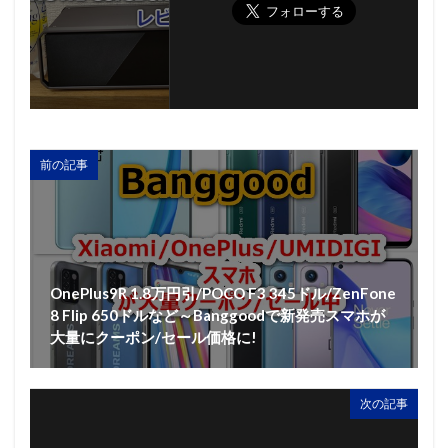
前の記事
OnePlus9R 1.8万円引/POCO F3 345ドル/ZenFone
8 Flip 650ドルなど～Banggoodで新発売スマホが
大量にクーポン/セール価格に!
次の記事