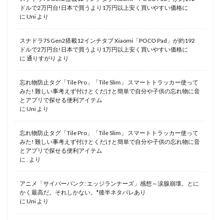
ドルで2万円台!日本で買うより1万円以上安く買いやすい価格に
に
Uni
より
スナドラ7S Gen2搭載12インチタブ Xiaomi「POCO Pad」が約192
ドルで2万円台!日本で買うより1万円以上安く買いやすい価格に
に
通りすがり
より
忘れ物防止タグ「Tile Pro」「Tile Slim」 スマートトラッカー使って
みた! 難しい事考えず付けとくだけと簡単で自分や子供の忘れ物に音
とアプリで探せる便利アイテム
に
Uni
より
忘れ物防止タグ「Tile Pro」「Tile Slim」 スマートトラッカー使って
みた! 難しい事考えず付けとくだけと簡単で自分や子供の忘れ物に音
とアプリで探せる便利アイテム
に
.
より
アニメ「サイバーパンク: エッジランナーズ」感想～涙腺崩壊。とに
かく最高だ。それしかない。*後半ネタバレあり
に
Uni
より