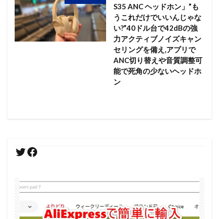
S35 ANC ヘッドホン」”も
うこれだけでいいんじゃな
い?”40ドル台で42dBの強
力アクティブノイズキャン
セリングを備え,アプリで
ANC切り替えや音質調整可
能で死角の少ないヘッドホ
ン