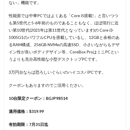
ない」機能です。
性能面では中華PCではよくある「Core i5搭載!」と言いつつ
も第5世代と5-6年前のものであることもなく、ほぼ現行に近
い第10世代(2021年は第11世代となっています)の Core i3-
1005G1のパワフルCPUを搭載しているし、12GBと余裕のあ
るRAM構成、256GB NVMeの高速SSD、小さいながらもデザ
イン性が良いボディデザイン等、CoreBox ProはミニPCとい
うよりも充分高性能な小型デスクトップPCです。
3万円台ならば恐ろしいぐらいのハイコスパPCです。
クーポンもありますのでご活用ください。
10台限定クーポン：BGJP98514
適用価格：$319.99
有効期限：7月31日迄