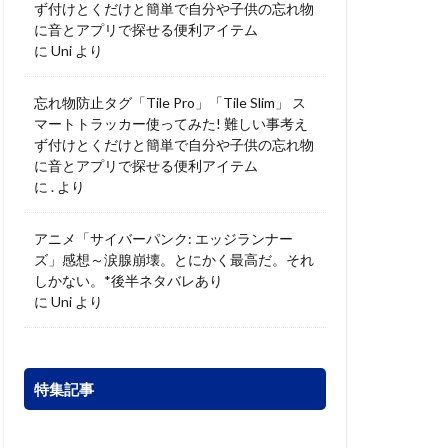
ず付けとくだけと簡単で自分や子供の忘れ物
に音とアプリで探せる便利アイテム
に
Uni
より
忘れ物防止タグ「Tile Pro」「Tile Slim」 ス
マートトラッカー使ってみた! 難しい事考え
ず付けとくだけと簡単で自分や子供の忘れ物
に音とアプリで探せる便利アイテム
に
.
より
アニメ「サイバーパンク: エッジランナー
ズ」感想～涙腺崩壊。とにかく最高だ。それ
しかない。*後半ネタバレあり
に
Uni
より
特集記事