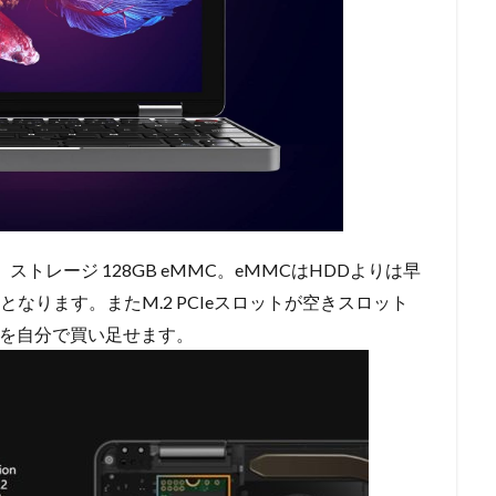
GB、ストレージ 128GB eMMC。eMMCはHDDよりは早
なります。またM.2 PCIeスロットが空きスロット
Dを自分で買い足せます。