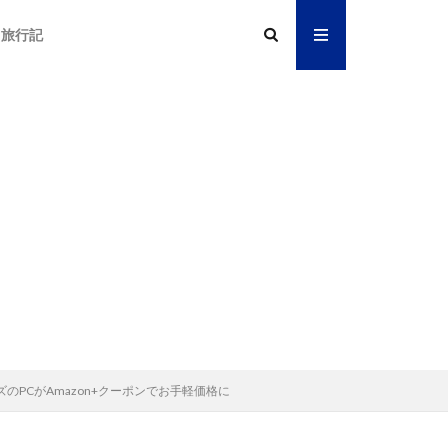
旅行記
サイズのPCがAmazon+クーポンでお手軽価格に