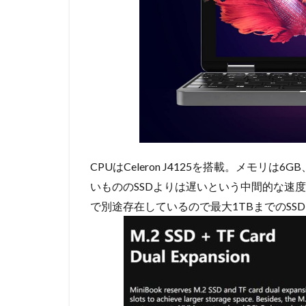
CPUはCeleron J4125を搭載。メモリは6
いもののSSDよりは遅いという中間的な速度と
で別途存在しているので最大1TBまでのSS