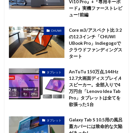
Vi10 Pro』+『専用キーボ
ード』実機ファーストレビ
ュー!前編
Core m3/アスペクト比 3:2
CHUWI
の12.3インチ「CHUWI
UBook Pro」Indiegogoで
クラウドファンディングス
タート
AnTuTu 150万点,144Hz
タブレット
12.7大画面ディスプレイ,4
スピーカー。全部入りで4
万円台「Lenovo Idea Tab
Pro」タブレットは全てを
欲張った1台
Galaxy Tab S 10.5用の風呂
タブレット
蓋カバーには致命的な欠陥
があった!