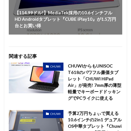
【114.99ドル!】MediaTek採用の10.6インチフル
HD Androidタブレット『CUBE iPlay10』が1.5万円
台とお買い得
関連する記事
CHUWIからもUNISOC
CHUWI
T618のパワフル廉価タブ
レット「CHUWI HiPad
Air」が発売! 7mm厚の薄型
軽量でキーボードドッキン
グでPCライクに使える
予算2万円ちょぃで買える
CHUWI
10.6インチの2in1 デュアル
OS中華タブレット『Chuwi