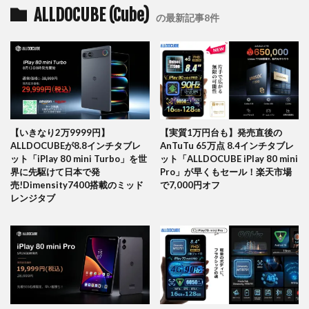
ALLDOCUBE (Cube)
の最新記事8件
【いきなり2万9999円】
【実質1万円台も】発売直後の
ALLDOCUBEが8.8インチタブレ
AnTuTu 65万点 8.4インチタブレ
ット「iPlay 80 mini Turbo」を世
ット「ALLDOCUBE iPlay 80 mini
界に先駆けて日本で発
Pro」が早くもセール！楽天市場
売!Dimensity7400搭載のミッド
で7,000円オフ
レンジタブ