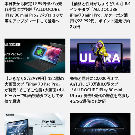
本日夜から限定19,999円!バカ売
【価格と性能がちょうどいい】8.4
れ小型タブ後継「ALLDOCUBE
インチタブ「ALLDOCUBE
iPlay 80 mini Pro」がプロセッサ
iPlay70 mini Pro」がクーポン適
等をアップグレードして登場へ
用で23,999円、ポイント還元で約
2万円
【いきなり2万2999円】12.1型の
発売と同時に12,000円オフ!
大画面タブ「iPlay 70 Pad Pro」
AnTuTu 170万点8.8型タブ
が発売! そこそこ性能+大画面+4ス
「ALLDOCUBE iPlay 80 mini
ピーカーで動画視聴タブとして安
Ultra」発売! 先代の難点を克服し
価で最適
4G/5G通信にも対応