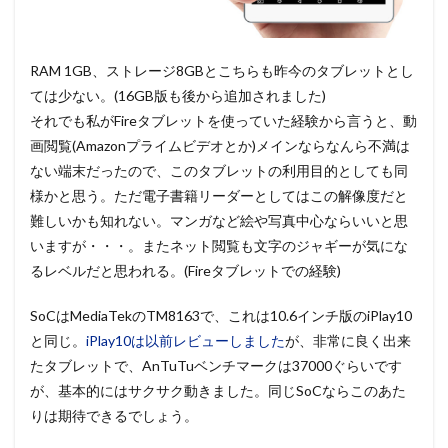
RAM 1GB、ストレージ8GBとこちらも昨今のタブレットとし
ては少ない。(16GB版も後から追加されました)
それでも私がFireタブレットを使っていた経験から言うと、動
画閲覧(Amazonプライムビデオとか)メインならなんら不満は
ない端末だったので、このタブレットの利用目的としても同
様かと思う。ただ電子書籍リーダーとしてはこの解像度だと
難しいかも知れない。マンガなど絵や写真中心ならいいと思
いますが・・・。またネット閲覧も文字のジャギーが気にな
るレベルだと思われる。(Fireタブレットでの経験)
SoCはMediaTekのTM8163で、これは10.6インチ版のiPlay10
と同じ。
iPlay10は以前レビューしました
が、非常に良く出来
たタブレットで、AnTuTuベンチマークは37000ぐらいです
が、基本的にはサクサク動きました。同じSoCならこのあた
りは期待できるでしょう。