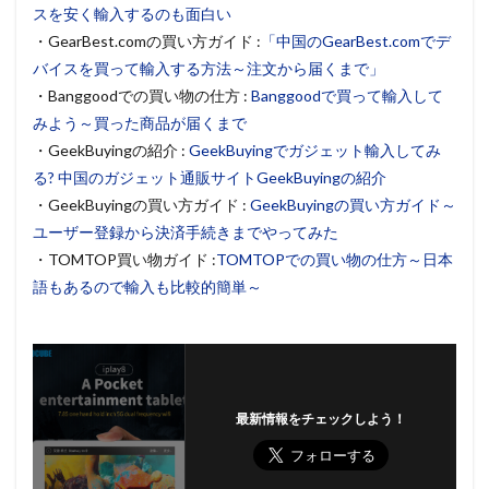
スを安く輸入するのも面白い
・GearBest.comの買い方ガイド :
「中国のGearBest.comでデ
バイスを買って輸入する方法～注文から届くまで」
・Banggoodでの買い物の仕方 :
Banggoodで買って輸入して
みよう～買った商品が届くまで
・GeekBuyingの紹介 :
GeekBuyingでガジェット輸入してみ
る? 中国のガジェット通販サイトGeekBuyingの紹介
・GeekBuyingの買い方ガイド :
GeekBuyingの買い方ガイド～
ユーザー登録から決済手続きまでやってみた
・TOMTOP買い物ガイド :
TOMTOPでの買い物の仕方～日本
語もあるので輸入も比較的簡単～
最新情報をチェックしよう！