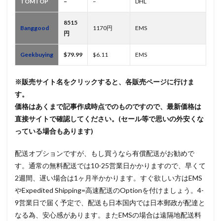
TOMTOP
–
–
DHL
8515
Banggood
1170円
EMS
円
Geekbuying
$79.99
$6.11
EMS
※販売サイト名をクリックすると、各販売ページに行けま
す。
価格はあくまで記事作成時点でのものですので、最新価格は
直接サイトで確認してください。(セール等で思いの外安くな
っている場合もあります)
配送オプションですが、もし買うなら有償配送がお勧めで
す。通常の無料配送では10-25営業日かかりますので、早くて
2週間、遅い場合は1ヶ月半かかります。すぐ欲しい方はEMS
やExpedited Shipping=高速配送のOptionを付けましょう。4-
9営業日で届く予定で、配送も日本国内では日本郵政が配達と
なる為、安心感があります。またEMSの場合は遠隔地配送料