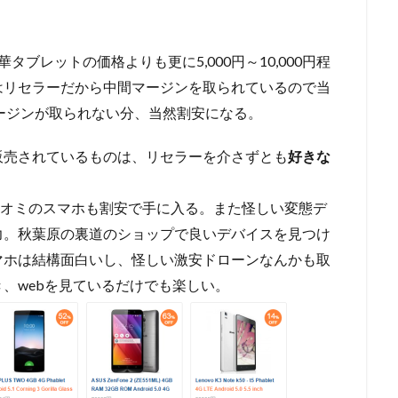
タブレットの価格よりも更に5,000円～10,000円程
はリセラーだから中間マージンを取られているので当
中間マージンが取られない分、当然割安になる。
販売されているものは、リセラーを介さずとも
好きな
シャオミのスマホも割安で手に入る。また怪しい変態デ
力。秋葉原の裏道のショップで良いデバイスを見つけ
マホは結構面白いし、怪しい激安ドローンなんかも取
、webを見ているだけでも楽しい。