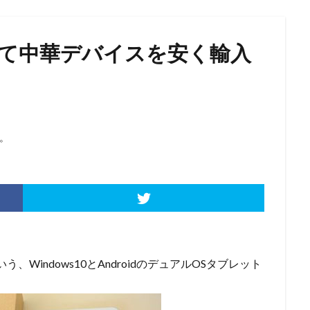
利用して中華デバイスを安く輸入
。
、Windows10とAndroidのデュアルOSタブレット