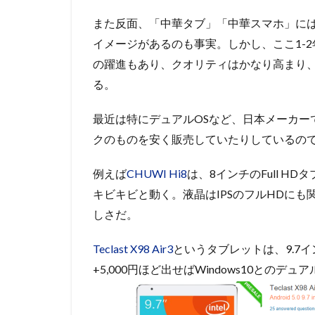
また反面、「中華タブ」「中華スマホ」に
イメージがあるのも事実。しかし、ここ1-2年
の躍進もあり、クオリティはかなり高まり
る。
最近は特にデュアルOSなど、日本メーカー
クのものを安く販売していたりしているの
例えば
CHUWI Hi8
は、8インチのFull HDタブ
キビキビと動く。液晶はIPSのフルHDにも関わ
しさだ。
Teclast X98 Air3
というタブレットは、9.7イン
+5,000円ほど出せばWindows10とのデ