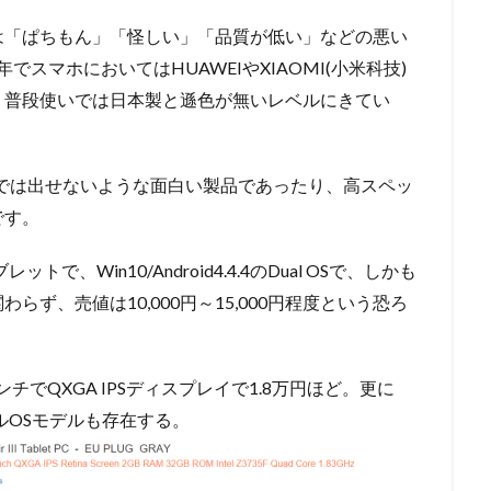
は「ぱちもん」「怪しい」「品質が低い」などの悪い
でスマホにおいてはHUAWEIやXIAOMI(小米科技)
、普段使いでは日本製と遜色が無いレベルにきてい
では出せないような面白い製品であったり、高スペッ
です。
レットで、Win10/Android4.4.4のDual OSで、しかも
らず、売値は10,000円～15,000円程度という恐ろ
チでQXGA IPSディスプレイで1.8万円ほど。更に
ュアルOSモデルも存在する。