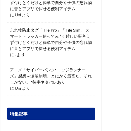
ず付けとくだけと簡単で自分や子供の忘れ物
に音とアプリで探せる便利アイテム
に
Uni
より
忘れ物防止タグ「Tile Pro」「Tile Slim」 ス
マートトラッカー使ってみた! 難しい事考え
ず付けとくだけと簡単で自分や子供の忘れ物
に音とアプリで探せる便利アイテム
に
.
より
アニメ「サイバーパンク: エッジランナー
ズ」感想～涙腺崩壊。とにかく最高だ。それ
しかない。*後半ネタバレあり
に
Uni
より
特集記事