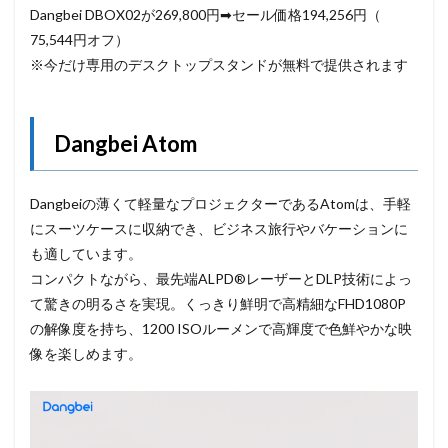
Dangbei
DBOX02が269,800円➡セール価格194,256円（
75,544円オフ）
※今だけ専用のデスクトップスタンドが無料で提供されます
Dangbei
Atom
Dangbei
の薄くて軽量なプロジェクターであるAtomは、
手軽
にスーツケースに収納でき、
ビジネス旅行やバケーションに
も適しています。
コンパクトながら、最先端ALPD®
レーザーとDLP技術によっ
て驚きの明るさを実現。
くっきり鮮明で高精細なFHD1080P
の解像度を持ち、
1200 ISOルーメンで高輝度で色鮮やかな映
像を楽しめます。