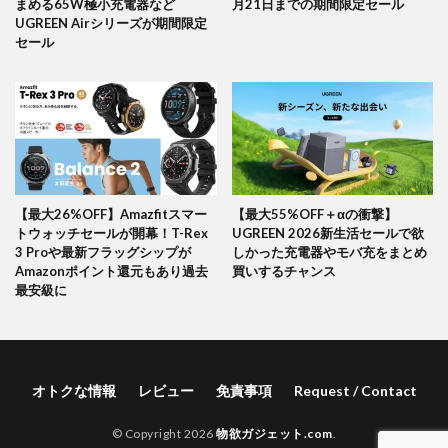
まめる65W極小充電器など
月21日までの期間限定セール
UGREEN Airシリーズが期間限定
セール
【最大26%OFF】Amazfitスマー
【最大55%OFF＋αの衝撃】
トウォッチセールが開幕！T-Rex
UGREEN 2026新生活セールで欲
3 Proや最新フラッグシップが
しかった充電器やモバ充をまとめ
Amazonポイント還元もあり過去
買いするチャンス
最安級に
オトクな情報
レビュー
免責事項
Request / Contact
© Copyright 2026
物欲ガジェット.com
.