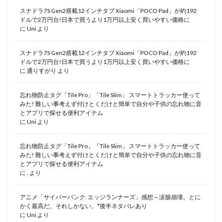
スナドラ7S Gen2搭載12インチタブ Xiaomi「POCO Pad」が約192
ドルで2万円台!日本で買うより1万円以上安く買いやすい価格に
に
Uni
より
スナドラ7S Gen2搭載12インチタブ Xiaomi「POCO Pad」が約192
ドルで2万円台!日本で買うより1万円以上安く買いやすい価格に
に
通りすがり
より
忘れ物防止タグ「Tile Pro」「Tile Slim」 スマートトラッカー使って
みた! 難しい事考えず付けとくだけと簡単で自分や子供の忘れ物に音
とアプリで探せる便利アイテム
に
Uni
より
忘れ物防止タグ「Tile Pro」「Tile Slim」 スマートトラッカー使って
みた! 難しい事考えず付けとくだけと簡単で自分や子供の忘れ物に音
とアプリで探せる便利アイテム
に
.
より
アニメ「サイバーパンク: エッジランナーズ」感想～涙腺崩壊。とに
かく最高だ。それしかない。*後半ネタバレあり
に
Uni
より