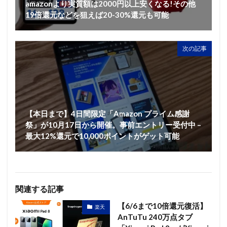
amazonより実質額は2000円以上安くなる!その他
19倍還元などを狙えば20-30%還元も可能
次の記事
【本日まで】4日間限定「Amazon プライム感謝
祭」が10月17日から開催。事前エントリー受付中 –
最大12%還元で10,000ポイントがゲット可能
関連する記事
【6/6まで10倍還元復活】
楽天
AnTuTu 240万点タブ