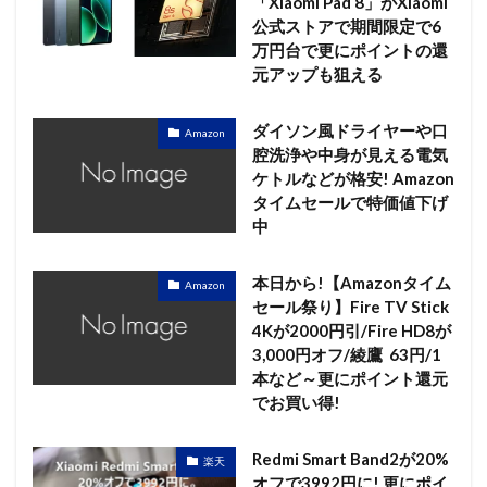
「Xiaomi Pad 8」がXiaomi
公式ストアで期間限定で6
万円台で更にポイントの還
元アップも狙える
ダイソン風ドライヤーや口
Amazon
腔洗浄や中身が見える電気
ケトルなどが格安! Amazon
タイムセールで特価値下げ
中
本日から!【Amazonタイム
Amazon
セール祭り】Fire TV Stick
4Kが2000円引/Fire HD8が
3,000円オフ/綾鷹 63円/1
本など～更にポイント還元
でお買い得!
Redmi Smart Band2が20%
楽天
オフで3992円に! 更にポイ