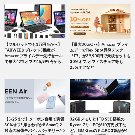
【フルセットでも1万円台から】
【最大30%OFF】Amazonプライ
TABWEEタブレット3機種が
ムデーでFlexiSpot昇降デスク
Amazonプライムデー先行セール
「E7」が39,900円で天板セットも
で最大42%オフの15,999円から。
30%オフ!オフィスチェア等も
25%オフなど
【5/25まで】クーポン併用で実質
32GBメモリと1TB SSD搭載の
30%オフ! 厚さわずか8.6mmQi2
Ryzen 7ミニPCが10万円以下な
対応の極薄モバイルバッテリー/つ
ど。GMKtecのミニPC 3製品が4