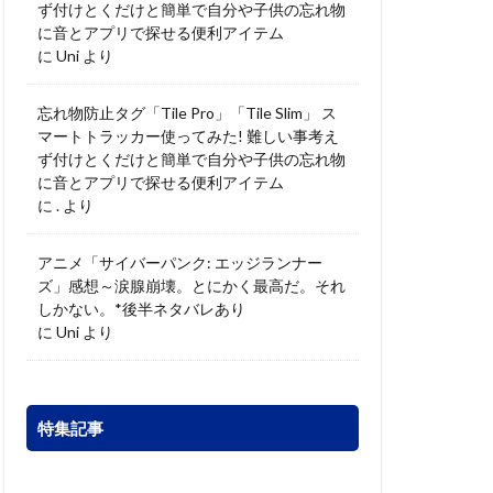
ず付けとくだけと簡単で自分や子供の忘れ物
に音とアプリで探せる便利アイテム
に
Uni
より
忘れ物防止タグ「Tile Pro」「Tile Slim」 ス
マートトラッカー使ってみた! 難しい事考え
ず付けとくだけと簡単で自分や子供の忘れ物
に音とアプリで探せる便利アイテム
に
.
より
アニメ「サイバーパンク: エッジランナー
ズ」感想～涙腺崩壊。とにかく最高だ。それ
しかない。*後半ネタバレあり
に
Uni
より
特集記事