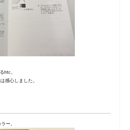
htc。
には感心しました。
カラー。