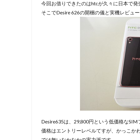
今回お借りできたのはhtcが久々に日本で発売するS
そこでDesire 626の開梱の儀と実機レビ
Desire635は、29,800円という低価格なS
価格はエントリーレベルてすが、かっこか
では無いなかなかの実力派です。