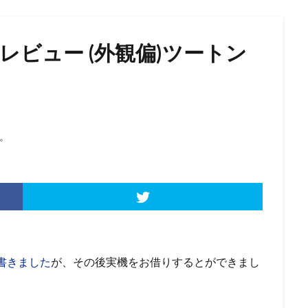
6』実機レビュー (外観偏)ツートン
。
書きました
が、その後実機をお借りするとができまし