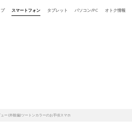
ップ
スマートフォン
タブレット
パソコン/PC
オトク情報
検索
実機レビュー (外観偏)ツートンカラーのお手頃スマホ