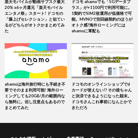
楽天モバイルが動画サブスク最大
ドコモ ahamoでも「5Gデータプ
20% x6ヶ月還元「楽天モバイル
ラス」が+1100円で利用可能に。
エンタメ祭」スタート! ドコモの
1契約でSIM2枚運用が低価格で可
「爆上げセレクション」と似てい
能。MVNOで別回線契約のほうが
るがどちらがオトクかまとめてみ
オトク感?海外ローミングには
た
ahamoに軍配も
ahamoは海外旅行時にも手続き不
ドコモのオンラインショップでd
要でそのまま利用可能! 海外ロー
カードが使えない!? その後ちゃん
ミングしても20GB/月の範囲内な
と決済できるようになった顛末。
ら無料に。但し注意点もあるので
ドコモさんこれ事前になんとかで
まとめてみた
きただろ