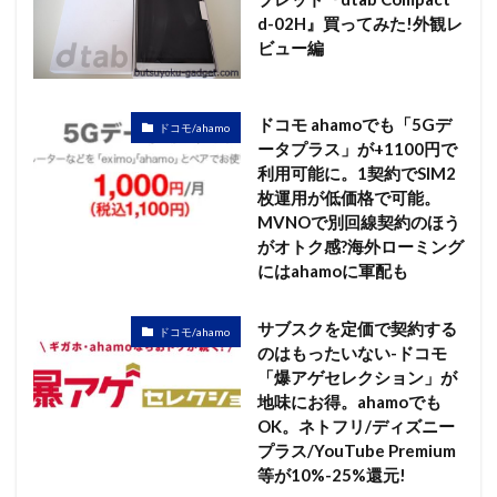
d-02H』買ってみた!外観レ
ビュー編
ドコモ ahamoでも「5Gデ
ドコモ/ahamo
ータプラス」が+1100円で
利用可能に。1契約でSIM2
枚運用が低価格で可能。
MVNOで別回線契約のほう
がオトク感?海外ローミング
にはahamoに軍配も
サブスクを定価で契約する
ドコモ/ahamo
のはもったいない-ドコモ
「爆アゲセレクション」が
地味にお得。ahamoでも
OK。ネトフリ/ディズニー
プラス/YouTube Premium
等が10%-25%還元!