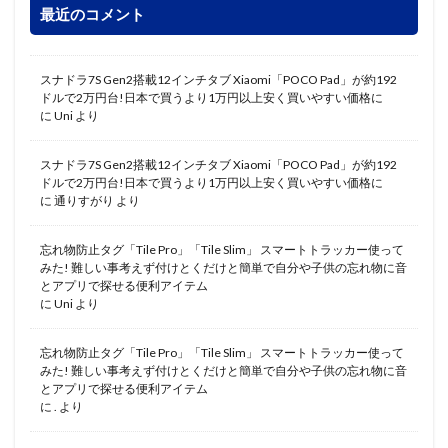
最近のコメント
スナドラ7S Gen2搭載12インチタブ Xiaomi「POCO Pad」が約192
ドルで2万円台!日本で買うより1万円以上安く買いやすい価格に
に
Uni
より
スナドラ7S Gen2搭載12インチタブ Xiaomi「POCO Pad」が約192
ドルで2万円台!日本で買うより1万円以上安く買いやすい価格に
に
通りすがり
より
忘れ物防止タグ「Tile Pro」「Tile Slim」 スマートトラッカー使って
みた! 難しい事考えず付けとくだけと簡単で自分や子供の忘れ物に音
とアプリで探せる便利アイテム
に
Uni
より
忘れ物防止タグ「Tile Pro」「Tile Slim」 スマートトラッカー使って
みた! 難しい事考えず付けとくだけと簡単で自分や子供の忘れ物に音
とアプリで探せる便利アイテム
に
.
より