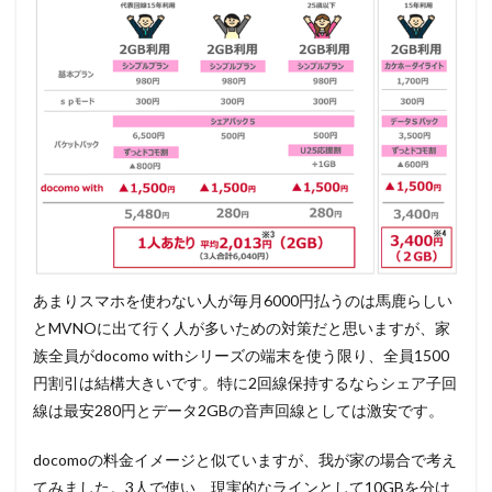
あまりスマホを使わない人が毎月6000円払うのは馬鹿らしい
とMVNOに出て行く人が多いための対策だと思いますが、家
族全員がdocomo withシリーズの端末を使う限り、全員1500
円割引は結構大きいです。特に2回線保持するならシェア子回
線は最安280円とデータ2GBの音声回線としては激安です。
docomoの料金イメージと似ていますが、我が家の場合で考え
てみました。3人で使い、現実的なラインとして10GBを分け