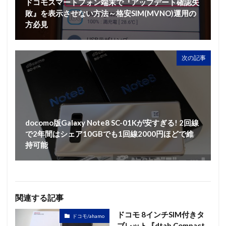
ドコモスマートフォン端末で『アップデート確認失
敗』を表示させない方法～格安SIM(MVNO)運用の
方必見
次の記事
docomo版Galaxy Note8 SC-01Kが安すぎる! 2回線
で2年間はシェア10GBでも1回線2000円ほどで維
持可能
関連する記事
ドコモ 8インチSIM付きタ
ドコモ/ahamo
ブレット『dtab Compact