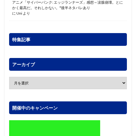
アニメ「サイバーパンク: エッジランナーズ」感想～涙腺崩壊。とに
かく最高だ。それしかない。*後半ネタバレあり
に
Uni
より
特集記事
アーカイブ
開催中のキャンペーン