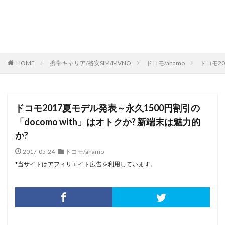
HOME
携帯キャリア/格安SIM/MVNO
ドコモ/ahamo
ドコモ20
ドコモ2017夏モデル発表～永久1500円割引の
「docomo with」はオトクか? 新端末は魅力的
か?
2017-05-24
ドコモ/ahamo
*当サイトはアフィリエイト広告を利用しています。