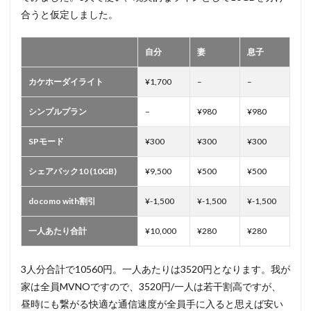
合うと仮定しました。
自分
妻
息子
カケホーダイライト
¥1,700
–
–
シンプルプラン
–
¥980
¥980
SPモード
¥300
¥300
¥300
シェアパック10 (10GB)
¥9,500
¥500
¥500
docomo with割引
¥-1,500
¥-1,500
¥-1,500
一人あたり合計
¥10,000
¥280
¥280
3人分合計で10560円。一人あたりは3520円となります。我が
家は全員MVNOですので、3520円/一人は若干割高ですが、
昼時にも繋がる快適な通信速度が全員手に入ると思えば安い