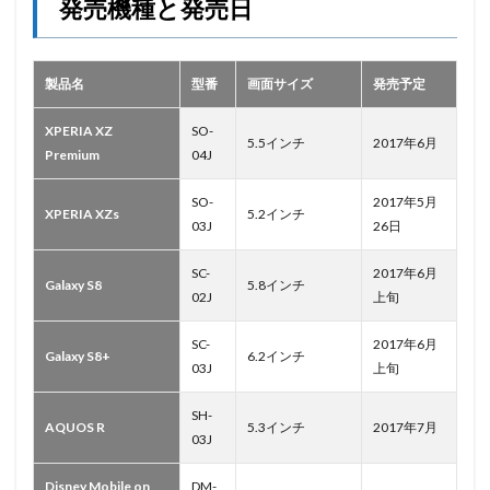
発売機種と発売日
製品名
型番
画面サイズ
発売予定
XPERIA XZ
SO-
5.5インチ
2017年6月
Premium
04J
SO-
2017年5月
XPERIA XZs
5.2インチ
03J
26日
SC-
2017年6月
Galaxy S8
5.8インチ
02J
上旬
SC-
2017年6月
Galaxy S8+
6.2インチ
03J
上旬
SH-
AQUOS R
5.3インチ
2017年7月
03J
Disney Mobile on
DM-