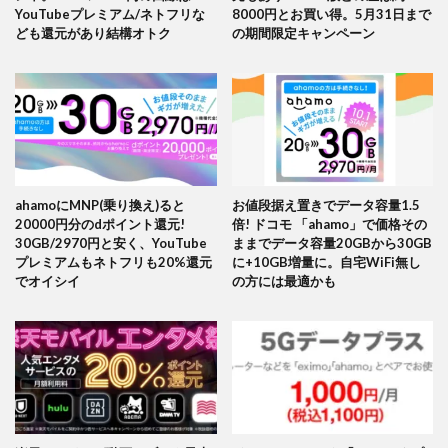
YouTubeプレミアム/ネトフリな
8000円とお買い得。5月31日まで
ども還元があり結構オトク
の期間限定キャンペーン
ahamoにMNP(乗り換え)ると
お値段据え置きでデータ容量1.5
20000円分のdポイント還元!
倍! ドコモ 「ahamo」で価格その
30GB/2970円と安く、YouTube
ままでデータ容量20GBから30GB
プレミアムもネトフリも20%還元
に+10GB増量に。自宅WiFi無し
でオイシイ
の方には最適かも