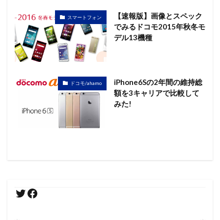
【速報版】画像とスペック
スマートフォン
でみるドコモ2015年秋冬モ
デル13機種
iPhone6Sの2年間の維持総
ドコモ/ahamo
額を3キャリアで比較して
みた!