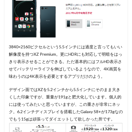
3840×2160ピクセルという5.5インチには過度と言ってもいい
解像度を持つXZ Premium。更にHDRにも対応して明暗をはっ
きり表示させることができる。ただ基本的にはフルHD表示さ
せてバッテリーライフを伸ばしているようなので、4K画質を
味わうのは4K表示を必要とするアプリだけのよう。
デザイン面ではXZを5.2インチから5.5インチにそのまま大き
くした印象ですが、重量が191gと肥大化しています。個人的
には使ってみたいと思っていますが、この重さが非常にネッ
ク。6.2インチディスプレイを搭載したGalaxy S8+が173gなの
でもう15gは頑張ってダイエットして欲しかった所です。