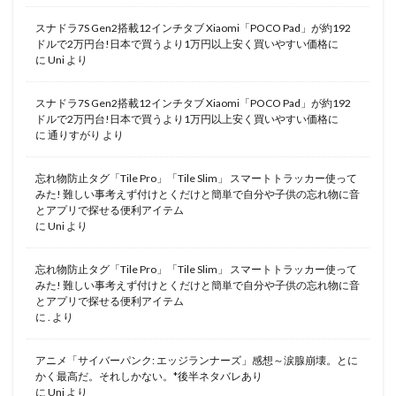
スナドラ7S Gen2搭載12インチタブ Xiaomi「POCO Pad」が約192
ドルで2万円台!日本で買うより1万円以上安く買いやすい価格に
に
Uni
より
スナドラ7S Gen2搭載12インチタブ Xiaomi「POCO Pad」が約192
ドルで2万円台!日本で買うより1万円以上安く買いやすい価格に
に
通りすがり
より
忘れ物防止タグ「Tile Pro」「Tile Slim」 スマートトラッカー使って
みた! 難しい事考えず付けとくだけと簡単で自分や子供の忘れ物に音
とアプリで探せる便利アイテム
に
Uni
より
忘れ物防止タグ「Tile Pro」「Tile Slim」 スマートトラッカー使って
みた! 難しい事考えず付けとくだけと簡単で自分や子供の忘れ物に音
とアプリで探せる便利アイテム
に
.
より
アニメ「サイバーパンク: エッジランナーズ」感想～涙腺崩壊。とに
かく最高だ。それしかない。*後半ネタバレあり
に
Uni
より