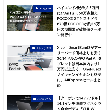
ハイエンド機が約3.5万円
Banggood
に!? AnTuTu60万点超え
POCO X3 GTとスナドラ
870機 POCO F3が約3.5万
円の期間限定破格値クーポ
ン発行中
Xiaomi SmartBand8がアー
オトクな情報
リーバード価格よりも安く
36.14ドル,OPPO Pad Airタ
ブレットは日本国内より1
万円以上安く、OnePlusの
ノイキャンイヤホンも格安
に。AliExpressセールまと
め
【クーポンで349.99ドル】
パソコン/PC
14.1インチ薄型マグネシウ
ム合金ボディ『CHUWI