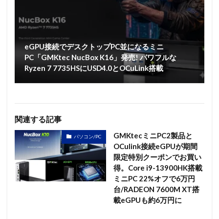
eGPU接続でデスクトップPC並になるミニ
PC「GMKtec NucBox K16」発売! パワフルな
Ryzen 7 7735HSにUSD4.0とOCuLink搭載
関連する記事
GMKtecミニPC2製品と
パソコン/PC
OCulink接続eGPUが期間
限定特別クーポンでお買い
得。Core i9-13900HK搭載
ミニPC 22%オフで6万円
台/RADEON 7600M XT搭
載eGPUも約6万円に