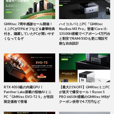
GMKtec 7周年感謝セール開催！
ハイコスパミニPC「GMKtec
ミニPCが39%オフなど＆豪華特典
NucBox M3 Pro」登場!Core i5-
付き。躊躇していたPCが買いやす
13500H搭載でベアボーン4万円台
くなってるぞ
と割安でRAM/SSDも更に増設可
能な自由設計
RTX 4050級の内蔵GPU！
【最大21%OFF】GMKtecミニPC
Panther Lake搭載の怪物AIミニ
が楽天で爆安セール！Ryzen 5
PC「GMKtec EVO-T2 S」が初回
PRO 6650H搭載のGMKtec M8が
限定価格で登場
クーポン併用で4.7万円など