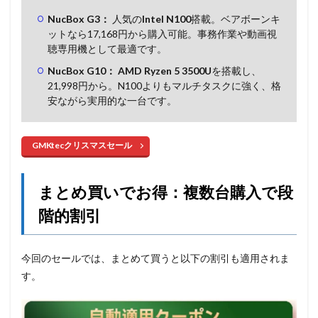
NucBox G3：
人気の
Intel N100
搭載。ベアボーンキ
ットなら17,168円から購入可能。事務作業や動画視
聴専用機として最適です。
NucBox G10：
AMD Ryzen 5 3500U
を搭載し、
21,998円から。N100よりもマルチタスクに強く、格
安ながら実用的な一台です。
GMKtecクリスマスセール
まとめ買いでお得：複数台購入で段
階的割引
今回のセールでは、まとめて買うと以下の割引も適用されま
す。