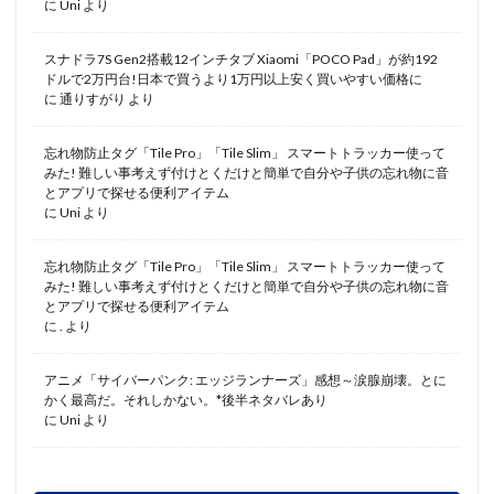
に
Uni
より
スナドラ7S Gen2搭載12インチタブ Xiaomi「POCO Pad」が約192
ドルで2万円台!日本で買うより1万円以上安く買いやすい価格に
に
通りすがり
より
忘れ物防止タグ「Tile Pro」「Tile Slim」 スマートトラッカー使って
みた! 難しい事考えず付けとくだけと簡単で自分や子供の忘れ物に音
とアプリで探せる便利アイテム
に
Uni
より
忘れ物防止タグ「Tile Pro」「Tile Slim」 スマートトラッカー使って
みた! 難しい事考えず付けとくだけと簡単で自分や子供の忘れ物に音
とアプリで探せる便利アイテム
に
.
より
アニメ「サイバーパンク: エッジランナーズ」感想～涙腺崩壊。とに
かく最高だ。それしかない。*後半ネタバレあり
に
Uni
より