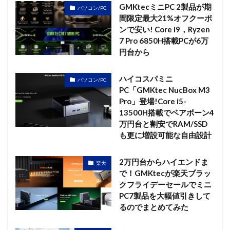
GMKtecミニPC 2製品が期
パソコン/PC
間限定最大21%オフクーポ
ンで安い! Core i9，Ryzen
7 Pro 6850H搭載PCが6万
円台から
ハイコスパミニ
パソコン/PC
PC「GMKtec NucBox M3
Pro」登場!Core i5-
13500H搭載でベアボーン4
万円台と割安でRAM/SSD
も更に増設可能な自由設計
2万円台からハイエンドま
楽天
で！GMKtecが楽天ブラッ
クフライデーセールでミニ
PC7製品を大幅値引きして
るのでまとめてみた