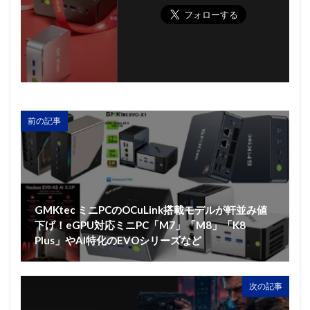
前の記事
GMKtec ミニPCのOCuLink搭載モデルが軒並み値
下げ！eGPU対応ミニPC「M7」「M8」「K8
Plus」やAI特化のEVOシリーズなど
次の記事