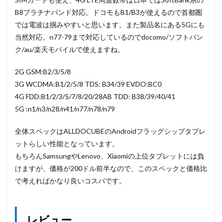
B8プラチナバンド対応。ドコモもB1/B3が使えるので首都圏
では電波は掴みやすいと思います。また製品名にある5Gにも
当然対応。n77-79まで対応しているのでdocomo/ソフトバン
ク/au/楽天モバイルで使えますね。
2G GSM:B2/3/5/8
3G WCDMA:B1/2/5/8 TDS: B34/39 EVDO:BC0
4G FDD:B1/2/3/5/7/8/20/28AB TDD: B38/39/40/41
5G :n1/n3/n28/n41/n77/n78/n79
全体スペックはALLDOCUBEのAndroidフラッグシップタブレ
ットらしい性能となっています。
もちろんSamsungやLenovo、Xiaomiの上位タブレットには負
けますが、価格が200ドル前半なので、このスペックと価格比
で考えればかなり良いコスパです。
レビュー