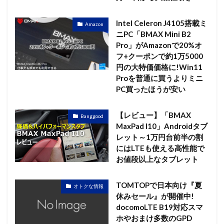
Intel Celeron J4105搭載ミ
Amazon
ニPC「BMAX Mini B2
Pro」がAmazonで20%オ
フ+クーポンで約1万5000
円の大特価価格に!Win11
Proを普通に買うよりミニ
PC買ったほうが安い
【レビュー】「BMAX
Banggood
MaxPad I10」Androidタブ
レット～1万円台前半の割
にはLTEも使える高性能で
お値段以上なタブレット
TOMTOPで日本向け『夏
オトクな情報
休みセール』が開催中!
docomoLTE B19対応スマ
ホやおまけ多数のGPD