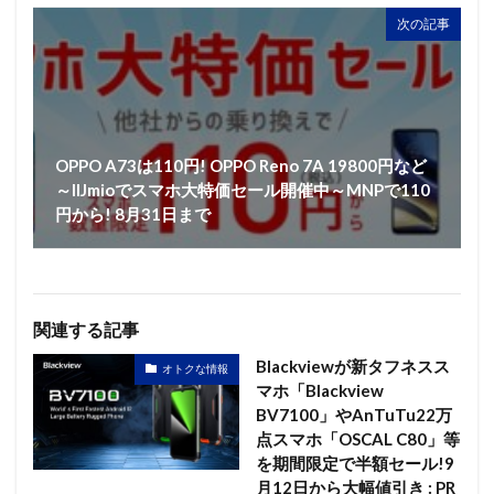
次の記事
OPPO A73は110円! OPPO Reno 7A 19800円など
～IIJmioでスマホ大特価セール開催中～MNPで110
円から! 8月31日まで
関連する記事
Blackviewが新タフネスス
オトクな情報
マホ「Blackview
BV7100」やAnTuTu22万
点スマホ「OSCAL C80」等
を期間限定で半額セール!9
月12日から大幅値引き : PR