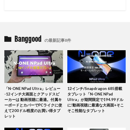
Banggood
の最新記事8件
「N-ONE NPad Ultra」レビュー
12インチ/Snapdragon 685搭載
-12インチ大画面とクアッドスピ
タブレット「N-ONE NPad
ーカーは 動画視聴に最適。付属キ
Ultra」が期間限定で194.99ドル
ーボードとカバーでPCライクに使
に!動画視聴に最適な大画面+そこ
えて200ドル程度のお買い得タブ
そこ性能なタブレット
レット