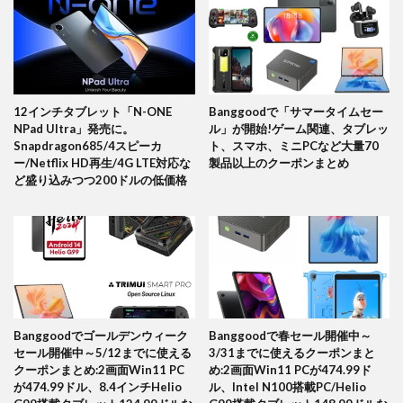
12インチタブレット「N-ONE
Banggoodで「サマータイムセー
NPad Ultra」発売に。
ル」が開始!ゲーム関連、タブレッ
Snapdragon685/4スピーカ
ト、スマホ、ミニPCなど大量70
ー/Netflix HD再生/4G LTE対応な
製品以上のクーポンまとめ
ど盛り込みつつ200ドルの低価格
Banggoodでゴールデンウィーク
Banggoodで春セール開催中～
セール開催中～5/12までに使える
3/31までに使えるクーポンまと
クーポンまとめ:2画面Win11 PC
め:2画面Win11 PCが474.99ド
が474.99ドル、8.4インチHelio
ル、Intel N100搭載PC/Helio