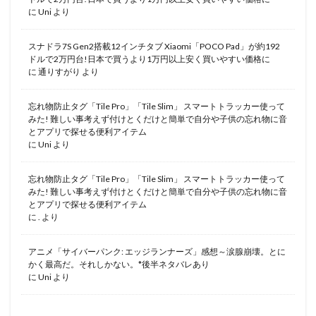
に
Uni
より
スナドラ7S Gen2搭載12インチタブ Xiaomi「POCO Pad」が約192
ドルで2万円台!日本で買うより1万円以上安く買いやすい価格に
に
通りすがり
より
忘れ物防止タグ「Tile Pro」「Tile Slim」 スマートトラッカー使って
みた! 難しい事考えず付けとくだけと簡単で自分や子供の忘れ物に音
とアプリで探せる便利アイテム
に
Uni
より
忘れ物防止タグ「Tile Pro」「Tile Slim」 スマートトラッカー使って
みた! 難しい事考えず付けとくだけと簡単で自分や子供の忘れ物に音
とアプリで探せる便利アイテム
に
.
より
アニメ「サイバーパンク: エッジランナーズ」感想～涙腺崩壊。とに
かく最高だ。それしかない。*後半ネタバレあり
に
Uni
より