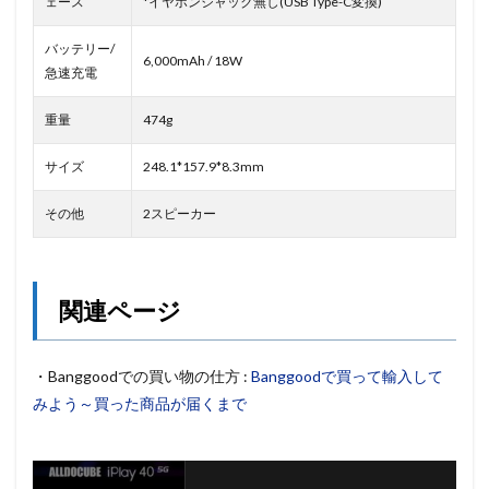
ェース
*イヤホンジャック無し(USB Type-C変換)
バッテリー/
6,000mAh / 18W
急速充電
重量
474g
サイズ
248.1*157.9*8.3mm
その他
2スピーカー
関連ページ
・Banggoodでの買い物の仕方 :
Banggoodで買って輸入して
みよう～買った商品が届くまで