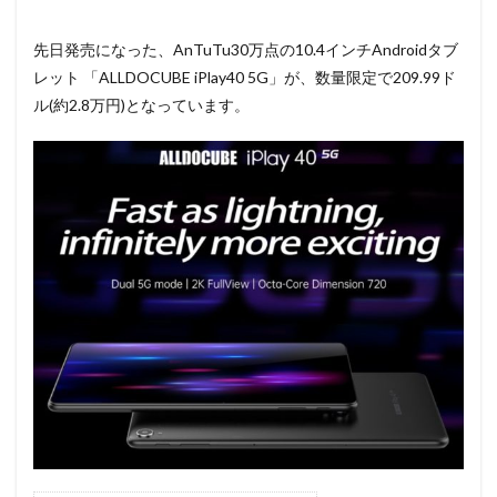
先日発売になった、AnTuTu30万点の10.4インチAndroidタブ
レット 「ALLDOCUBE iPlay40 5G」が、数量限定で209.99ド
ル(約2.8万円)となっています。