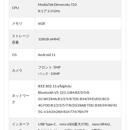
MediaTek Dimensity 720
CPU
8コア 2.0 GHz
メモリ
6GB
ストレージ
128GB eMMC
容量
OS
Android 11
フロント: 5MP
カメラ
バック : 13MP
IEEE 802.11 a/b/g/n/ac
Bluetooth V5.12G GSM:B2/3/5/8
ネットワー
3G WCDMA:B1/2/5/8 TDS: B34/39 EVDO:BC0
ク
4G FDD:B1/2/3/5/7/8/20/28AB TDD: B38/39/40/41
5G :n1/n3/n28/n41/n77/n78/n79
インターフ
USB Type-C、microSD(最大2TB)、nano SIMx2、