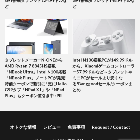
G99搭載タブレット124.99ドルな
G99搭載タブレット148.99ドルな
ど
ど
タブレットメーカーN-ONEから
Intel N100搭載PCが149.99ドル
AMD Ryzen 7 8845HS搭載
から、Xiaomiゲームコントローラ
「NBook Ultra」Intel N100搭載
ー57.99ドルなど～タブレットや
「NBook Plus」ノートPCが発売!
ミニPCがセールより安くな
特価クーポンで割引に! 更にHelio
る!Banggoodセール/クーポンま
G99タブ「NPad X1」や「NPad
とめ
Plus」もクーポン値引き中 : PR
オトクな情報
レビュー
免責事項
Request / Contact