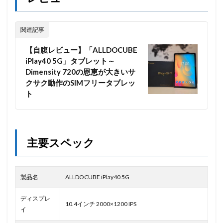
関連記事
【自腹レビュー】「ALLDOCUBE
iPlay40 5G」タブレット～
Dimensity 720の恩恵が大きいサ
クサク動作のSIMフリータブレッ
ト
主要スペック
製品名
ALLDOCUBE iPlay40 5G
ディスプレ
10.4インチ 2000×1200 IPS
イ