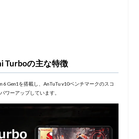
mini Turboの主な特徴
ragon 6 Gen1を搭載し、AnTuTu v10ベンチマークのスコ
かなりパワーアップしています。