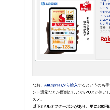
円】iPl
ンチタブレ
Fiモデル
トPC 16
1920×
センサ L
価格：3
(2025/
なお、
AliExpressから輸入
するというのも手
ント還元だとか面倒だしとかSPUとか無い
スメ。
以下3ドルオフクーポンがあり、更に500円