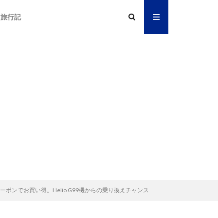
旅行記
0円オフクーポンでお買い得。Helio G99機からの乗り換えチャンス