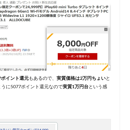
でポイント還元
もあるので、
実質価格は2万円ちょい
と
うに5077ポイント還元なので
実質1万円台
という感
マラソン限定クーポンで24,999