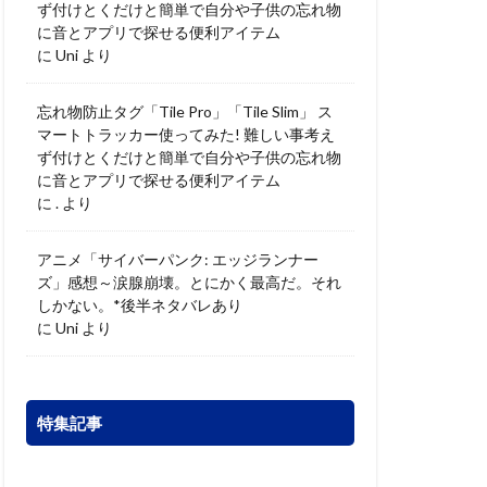
ず付けとくだけと簡単で自分や子供の忘れ物
に音とアプリで探せる便利アイテム
に
Uni
より
忘れ物防止タグ「Tile Pro」「Tile Slim」 ス
マートトラッカー使ってみた! 難しい事考え
ず付けとくだけと簡単で自分や子供の忘れ物
に音とアプリで探せる便利アイテム
に
.
より
アニメ「サイバーパンク: エッジランナー
ズ」感想～涙腺崩壊。とにかく最高だ。それ
しかない。*後半ネタバレあり
に
Uni
より
特集記事