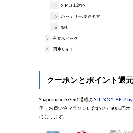
2.4
SIMは非対応
2.5
バッテリー/急速充電
2.6
総括
3
主要スペック
4
関連サイト
クーポンとポイント還元
Snapdragon 6 Gen1搭載の
ALLDOCUBE iPlay6
但しお買い物マラソンに合わせて8000円
になります。