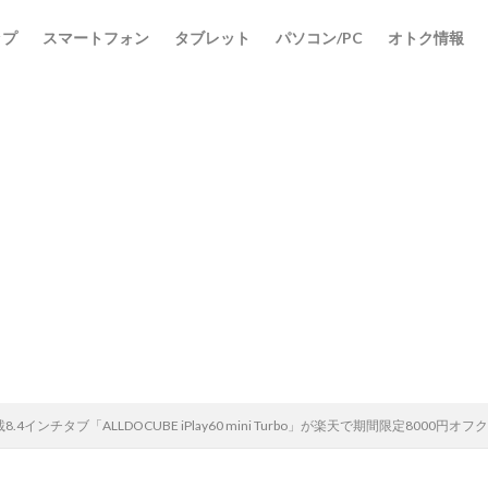
ップ
スマートフォン
タブレット
パソコン/PC
オトク情報
検索
載8.4インチタブ「ALLDOCUBE iPlay60 mini Turbo」が楽天で期間限定800