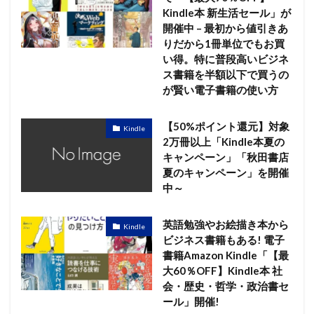
Kindle本 新生活セール」が
開催中 – 最初から値引きあ
りだから1冊単位でもお買
い得。特に普段高いビジネ
ス書籍を半額以下で買うの
が賢い電子書籍の使い方
【50%ポイント還元】対象
Kindle
2万冊以上「Kindle本夏の
キャンペーン」「秋田書店
夏のキャンペーン」を開催
中～
英語勉強やお絵描き本から
Kindle
ビジネス書籍もある! 電子
書籍Amazon Kindle「【最
大60％OFF】Kindle本 社
会・歴史・哲学・政治書セ
ール」開催!