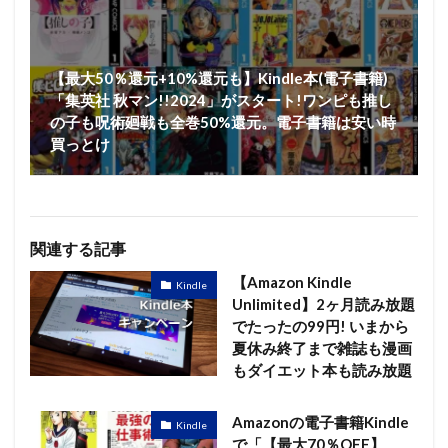
【最大50％還元+10%還元も】Kindle本(電子書籍)
「集英社 秋マン!!2024」がスタート!ワンピも推し
の子も呪術廻戦も全巻50%還元。電子書籍は安い時
買っとけ
関連する記事
【Amazon Kindle
Kindle
Unlimited】2ヶ月読み放題
でたったの99円! いまから
夏休み終了まで雑誌も漫画
もダイエット本も読み放題
Amazonの電子書籍Kindle
Kindle
で「【最大70％OFF】