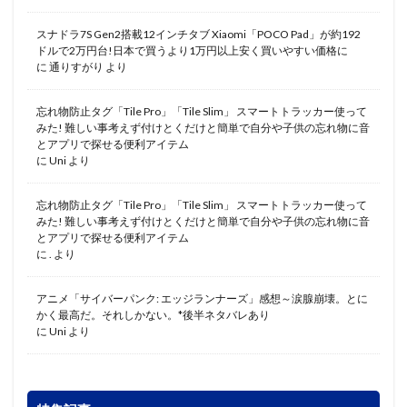
スナドラ7S Gen2搭載12インチタブ Xiaomi「POCO Pad」が約192
ドルで2万円台!日本で買うより1万円以上安く買いやすい価格に
に
通りすがり
より
忘れ物防止タグ「Tile Pro」「Tile Slim」 スマートトラッカー使って
みた! 難しい事考えず付けとくだけと簡単で自分や子供の忘れ物に音
とアプリで探せる便利アイテム
に
Uni
より
忘れ物防止タグ「Tile Pro」「Tile Slim」 スマートトラッカー使って
みた! 難しい事考えず付けとくだけと簡単で自分や子供の忘れ物に音
とアプリで探せる便利アイテム
に
.
より
アニメ「サイバーパンク: エッジランナーズ」感想～涙腺崩壊。とに
かく最高だ。それしかない。*後半ネタバレあり
に
Uni
より