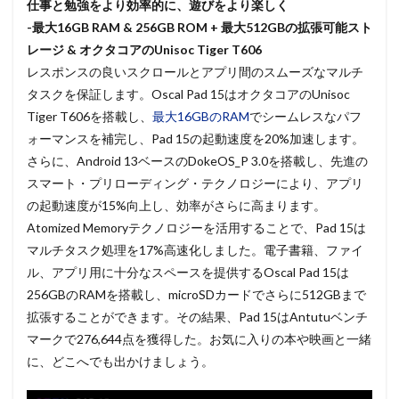
仕事と勉強をより効率的に、遊びをより楽しく
-最大16GB RAM & 256GB ROM + 最大512GBの拡張可能スト
レージ & オクタコアのUnisoc Tiger T606
レスポンスの良いスクロールとアプリ間のスムーズなマルチ
タスクを保証します。Oscal Pad 15はオクタコアのUnisoc
Tiger T606を搭載し、
最大16GBのRAM
でシームレスなパフ
ォーマンスを補完し、Pad 15の起動速度を20%加速します。
さらに、Android 13ベースのDokeOS_P 3.0を搭載し、先進の
スマート・プリローディング・テクノロジーにより、アプリ
の起動速度が15%向上し、効率がさらに高まります。
Atomized Memoryテクノロジーを活用することで、Pad 15は
マルチタスク処理を17%高速化しました。電子書籍、ファイ
ル、アプリ用に十分なスペースを提供するOscal Pad 15は
256GBのRAMを搭載し、microSDカードでさらに512GBまで
拡張することができます。その結果、Pad 15はAntutuベンチ
マークで276,644点を獲得した。お気に入りの本や映画と一緒
に、どこへでも出かけましょう。