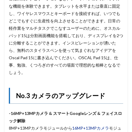
な機能を体験できます。タブレットを水平または垂直に固定
し、ワイヤレスマウスとキーボードを接続すれば、いつでも
どこでもすぐに生産性を向上させることができます。日常の
軽作業をマルチタスクでこなすユーザーのために、オスカル
パッド15は分割画面機能を搭載しており、ディスプレイを2つ
に分離することができます。インスピレーションが湧いた
ら、無料のスタイラスペンを使って気まぐれなアイデアを
Oscal Pad 15に書き込んでください。OSCAL Pad 15は、仕
事、勉強、くつろぎのすべての場面で理想的な相棒となるで
しょう。
No.3 カメラのアップグレード
-16MP+13MPカメラ & スマートGoogleレンズ & フェイスロ
ック解除
8MP+13MPカメラモジュールから
16MP+13MPカメラ
モジュ