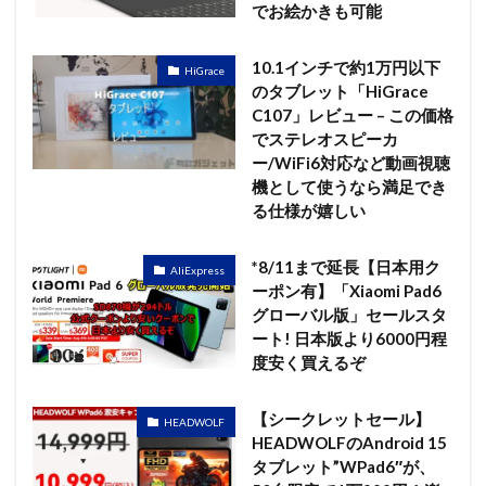
でお絵かきも可能
10.1インチで約1万円以下
HiGrace
のタブレット「HiGrace
C107」レビュー – この価格
でステレオスピーカ
ー/WiFi6対応など動画視聴
機として使うなら満足でき
る仕様が嬉しい
*8/11まで延長【日本用ク
AliExpress
ーポン有】「Xiaomi Pad6
グローバル版」セールスタ
ート! 日本版より6000円程
度安く買えるぞ
【シークレットセール】
HEADWOLF
HEADWOLFのAndroid 15
タブレット”WPad6″が、