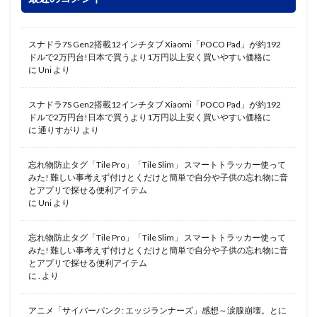
スナドラ7S Gen2搭載12インチタブ Xiaomi「POCO Pad」が約192
ドルで2万円台!日本で買うより1万円以上安く買いやすい価格に
に
Uni
より
スナドラ7S Gen2搭載12インチタブ Xiaomi「POCO Pad」が約192
ドルで2万円台!日本で買うより1万円以上安く買いやすい価格に
に
通りすがり
より
忘れ物防止タグ「Tile Pro」「Tile Slim」 スマートトラッカー使って
みた! 難しい事考えず付けとくだけと簡単で自分や子供の忘れ物に音
とアプリで探せる便利アイテム
に
Uni
より
忘れ物防止タグ「Tile Pro」「Tile Slim」 スマートトラッカー使って
みた! 難しい事考えず付けとくだけと簡単で自分や子供の忘れ物に音
とアプリで探せる便利アイテム
に
.
より
アニメ「サイバーパンク: エッジランナーズ」感想～涙腺崩壊。とに