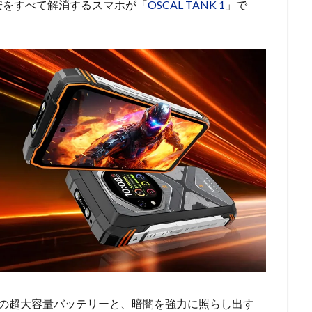
安をすべて解消するスマホが「
OSCAL TANK 1
」で
mAhの超大容量バッテリーと、暗闇を強力に照らし出す