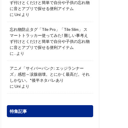
ず付けとくだけと簡単で自分や子供の忘れ物
に音とアプリで探せる便利アイテム
に
Uni
より
忘れ物防止タグ「Tile Pro」「Tile Slim」 ス
マートトラッカー使ってみた! 難しい事考え
ず付けとくだけと簡単で自分や子供の忘れ物
に音とアプリで探せる便利アイテム
に
.
より
アニメ「サイバーパンク: エッジランナー
ズ」感想～涙腺崩壊。とにかく最高だ。それ
しかない。*後半ネタバレあり
に
Uni
より
特集記事