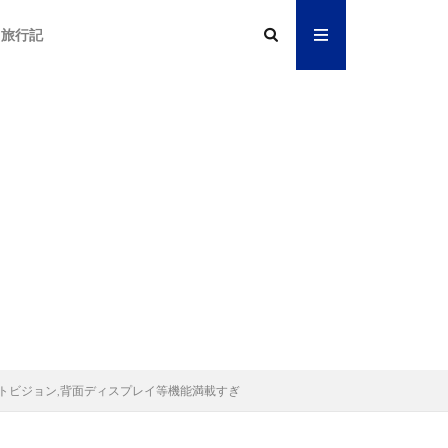
旅行記
ー,ナイトビジョン,背面ディスプレイ等機能満載すぎ