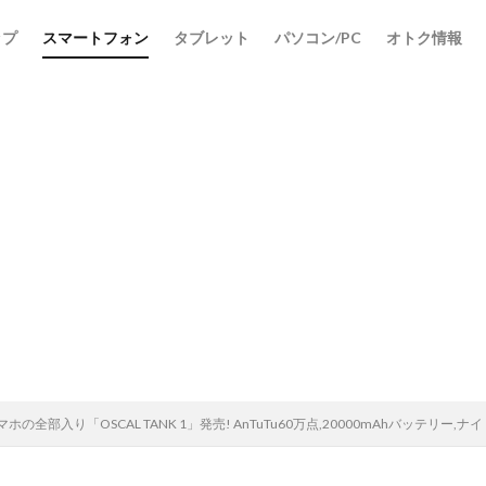
ップ
スマートフォン
タブレット
パソコン/PC
オトク情報
検索
ホの全部入り「OSCAL TANK 1」発売! AnTuTu60万点,20000mAhバッテリ