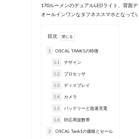
170ルーメンのデュアルLEDライト、背
オールインワンなタフネススマホとなって
目次
1
OSCAL TANK1の特徴
1.1
デザイン
1.2
プロセッサ
1.3
ディスプレイ
1.4
カメラ
1.5
バッテリーと急速充電
1.6
対応周波数帯
2
OSCAL Tank1の価格とセール