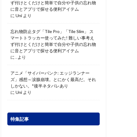
ず付けとくだけと簡単で自分や子供の忘れ物
に音とアプリで探せる便利アイテム
に
Uni
より
忘れ物防止タグ「Tile Pro」「Tile Slim」 ス
マートトラッカー使ってみた! 難しい事考え
ず付けとくだけと簡単で自分や子供の忘れ物
に音とアプリで探せる便利アイテム
に
.
より
アニメ「サイバーパンク: エッジランナー
ズ」感想～涙腺崩壊。とにかく最高だ。それ
しかない。*後半ネタバレあり
に
Uni
より
特集記事