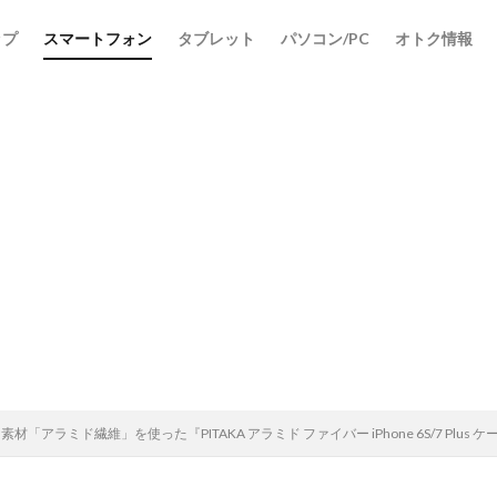
ップ
スマートフォン
タブレット
パソコン/PC
オトク情報
検索
「アラミド繊維」を使った『PITAKA アラミド ファイバー iPhone 6S/7 Plus 