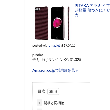
PITAKA アラミド 
超軽量 傷つきにくい 
カ
posted with
amazlet
at 17.04.10
pitaka
売り上げランキング: 31,325
Amazon.co.jpで詳細を見る
目次
1
開梱と同梱物