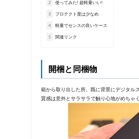
2
使ってみた! 超軽量いい!
3
プロテクト度は少なめ
4
軽量でセンスの良いケース
5
関連リンク
開梱と同梱物
箱から取り出した所。既に背景にデジタル
質感は意外とサラサラで触り心地がめちゃ