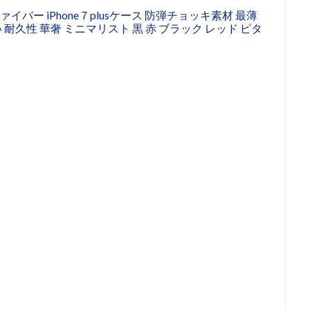
ファイバー iPhone７plusケース 防弾チョッキ素材 最薄
耐久性 華奢 ミニマリスト 黒 赤 ブラック レッド ピタ