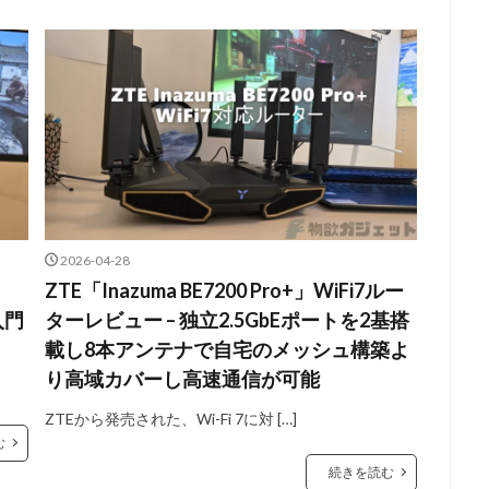
2026-04-28
ZTE「Inazuma BE7200 Pro+」WiFi7ルー
入門
ターレビュー – 独立2.5GbEポートを2基搭
載し8本アンテナで自宅のメッシュ構築よ
り高域カバーし高速通信が可能
ZTEから発売された、Wi-Fi 7に対 […]
む
続きを読む