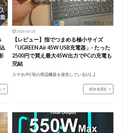
2026-05-29
s
【レビュー】指でつまめる極小サイズ
け込
「UGREEN Air 45W USB充電器」- たった
影
2500円で買え最大45W出力でPCの充電も
完結
スマホ/PC等の周辺機器を発売しているU […]
む
続きを読む