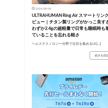
2026-08-04
ULTRAHUMAN Ring Air スマートリン
ビュー｜チタン製リングがかっこ良すぎ
わずか2.4gの超軽量で日常も睡眠時も
ていることを忘れる軽さ
ヘルステクノロジー分野で注目を集めるUl […]
続きを読