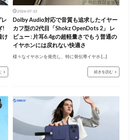
2026-07-13
グレ
Dolby Audio対応で音質も追求したイヤー
!
カフ型の2代目「Shokz OpenDots 2」 レ
着け
ビュー : 片耳6.4gの超軽量さでもう普通の
イヤホンには戻れない快適さ
様々なイヤホンを発売し、特に骨伝導イヤホ […]
む
続きを読む