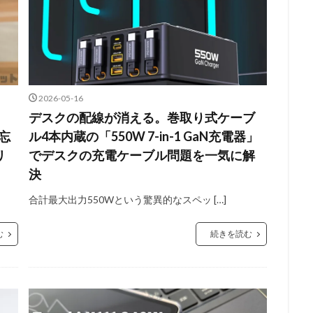
2026-05-16
デスクの配線が消える。巻取り式ケーブ
を忘
ル4本内蔵の「550W 7-in-1 GaN充電器」
リ
でデスクの充電ケーブル問題を一気に解
決
合計最大出力550Wという驚異的なスペッ […]
む
続きを読む