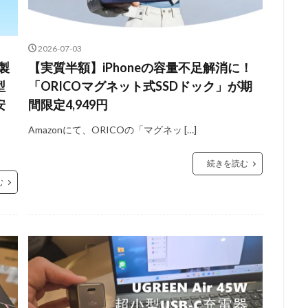
2026-07-03
製
【実質半額】iPhoneの容量不足解消に！
型
「ORICOマグネット式SSDドック」が期
安
間限定4,949円
Amazonにて、ORICOの「マグネッ […]
続きを読む
む