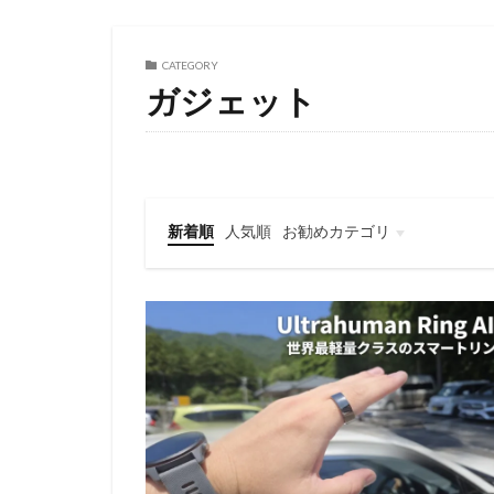
CATEGORY
ガジェット
新着順
人気順
お勧めカテゴリ
レビュー
スマートフォン
タブレット
パソコン/PC
旅行記