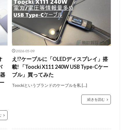
2026-05-09
オ
え!?ケーブルに「OLEDディスプレイ」搭
バ
載! 「Toocki X111 240W USB Type-Cケー
電器
ブル」買ってみた
セー
Toockiというブランドのケーブルを私 […]
続きを読む
む