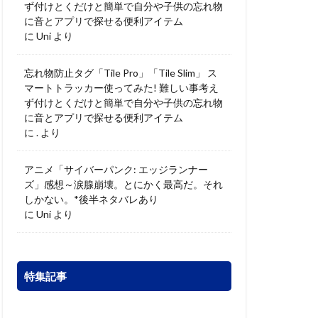
ず付けとくだけと簡単で自分や子供の忘れ物
に音とアプリで探せる便利アイテム
に
Uni
より
忘れ物防止タグ「Tile Pro」「Tile Slim」 ス
マートトラッカー使ってみた! 難しい事考え
ず付けとくだけと簡単で自分や子供の忘れ物
に音とアプリで探せる便利アイテム
に
.
より
アニメ「サイバーパンク: エッジランナー
ズ」感想～涙腺崩壊。とにかく最高だ。それ
しかない。*後半ネタバレあり
に
Uni
より
特集記事