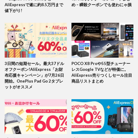
AliExpressで遂に約8.5万円まで
め – 瞬殺クーポンでも使わにゃ損
値下がり!
3日間の短期セール。最大37ドル
POCO X8 Proや55型チューナー
オフクーポン!AliExpress「お財
レスGoogle TVなどが特価に。
布応援キャンペーン」が7月26日
AliExpress売りつくしセール注目
開始。OnePlus Pad Go 2タブレ
商品リストまとめ
ットがオススメ