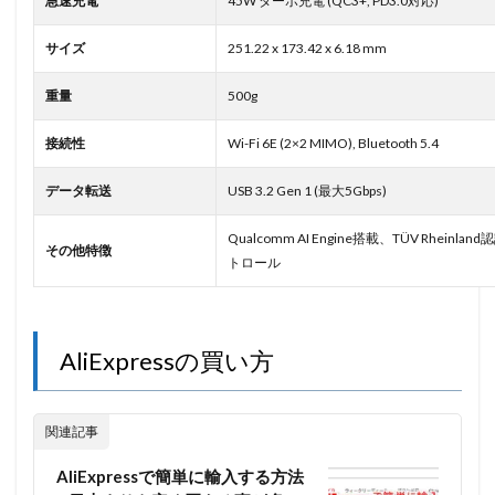
急速充電
45W ターボ充電 (QC3+, PD3.0対応)
サイズ
251.22 x 173.42 x 6.18 mm
重量
500g
接続性
Wi-Fi 6E (2×2 MIMO), Bluetooth 5.4
データ転送
USB 3.2 Gen 1 (最大5Gbps)
Qualcomm AI Engine搭載、TÜV Rheinl
その他特徴
トロール
AliExpressの買い方
関連記事
AliExpressで簡単に輸入する方法