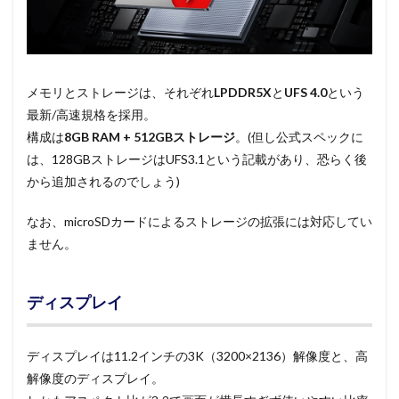
メモリとストレージは、それぞれ
LPDDR5X
と
UFS 4.0
という
最新/高速規格を採用。
構成は
8GB RAM + 512GBストレージ
。(但し公式スペックに
は、128GBストレージはUFS3.1という記載があり、恐らく後
から追加されるのでしょう)
なお、microSDカードによるストレージの拡張には対応してい
ません。
ディスプレイ
ディスプレイは11.2インチの3K（3200×2136）解像度と、高
解像度のディスプレイ。