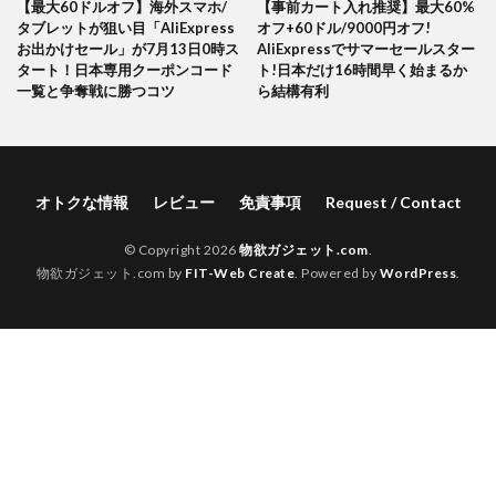
【最大60ドルオフ】海外スマホ/
【事前カート入れ推奨】最大60%
タブレットが狙い目「AliExpress
オフ+60ドル/9000円オフ!
お出かけセール」が7月13日0時ス
AliExpressでサマーセールスター
タート！日本専用クーポンコード
ト!日本だけ16時間早く始まるか
一覧と争奪戦に勝つコツ
ら結構有利
オトクな情報
レビュー
免責事項
Request / Contact
© Copyright 2026
物欲ガジェット.com
.
物欲ガジェット.com by
FIT-Web Create
. Powered by
WordPress
.