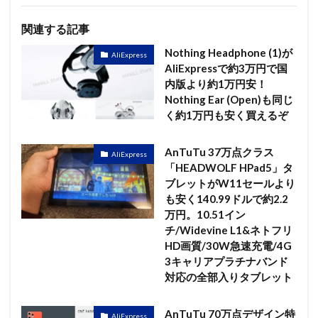
関連する記事
Nothing Headphone (1)が
AliExpress
AliExpressで約3万円で国
内版より約1万円安！
Nothing Ear (Open)も同じ
く約1万円も安く買えるぞ
AnTuTu 37万点クラス
AliExpress
「HEADWOLF HPad5」タ
ブレットがW11セールより
も安く140.99ドルで約2.2
万円。10.51イン
チ/Widevine L1&ネトフリ
HD画質/30W急速充電/4G
3キャリアプラチナバンド
対応の全部入りタブレット
AnTuTu 70万点デザイン特
AliExpress