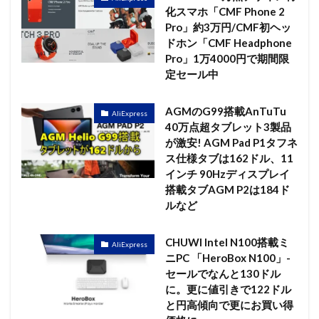
化スマホ「CMF Phone 2
Pro」約3万円/CMF初ヘッ
ドホン「CMF Headphone
Pro」1万4000円で期間限
定セール中
AGMのG99搭載AnTuTu
AliExpress
40万点超タブレット3製品
が激安! AGM Pad P1タフネ
ス仕様タブは162ドル、11
インチ 90Hzディスプレイ
搭載タブAGM P2は184ド
ルなど
CHUWI Intel N100搭載ミ
AliExpress
ニPC 「HeroBox N100」-
セールでなんと130ドル
に。更に値引きで122ドル
と円高傾向で更にお買い得