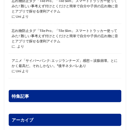
忘れ物防止タグ「Tile Pro」「Tile Slim」 スマートトラッカー使って
みた! 難しい事考えず付けとくだけと簡単で自分や子供の忘れ物に音
とアプリで探せる便利アイテム
に
Uni
より
忘れ物防止タグ「Tile Pro」「Tile Slim」 スマートトラッカー使って
みた! 難しい事考えず付けとくだけと簡単で自分や子供の忘れ物に音
とアプリで探せる便利アイテム
に
.
より
アニメ「サイバーパンク: エッジランナーズ」感想～涙腺崩壊。とに
かく最高だ。それしかない。*後半ネタバレあり
に
Uni
より
特集記事
アーカイブ