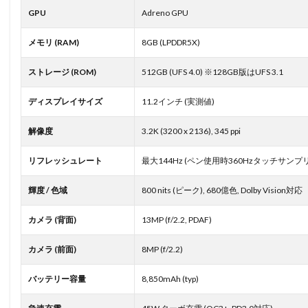
GPU
Adreno GPU
メモリ (RAM)
8GB (LPDDR5X)
ストレージ (ROM)
512GB (UFS 4.0) ※128GB版はUFS 3.1
ディスプレイサイズ
11.2インチ (実測値)
解像度
3.2K (3200 x 2136), 345 ppi
リフレッシュレート
最大144Hz (ペン使用時360Hzタッチサンプ
輝度 / 色域
800 nits (ピーク), 680億色, Dolby Vision対応
カメラ (背面)
13MP (f/2.2, PDAF)
カメラ (前面)
8MP (f/2.2)
バッテリー容量
8,850mAh (typ)