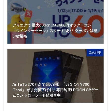
アリエクで 最大60%オフ+9400円オフクーポン
「ウインターセール」スタート!あり!クーポンは早
い者勝ち
次の記事
AnTuTu 270万点で5.0万円。「LEGION Y700
Gen4」 がまた値下げ中。専用純正LEGION G9ゲー
ムコントローラーも値引き中