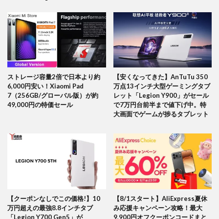
ストレージ容量2倍で日本より約
【安くなってきた】AnTuTu 350
6,000円安い！Xiaomi Pad
万点13インチ大型ゲーミングタブ
7（256GB/グローバル版）が約
レット「Legion Y900」がセール
49,000円の特価セール
で7万円台前半まで値下げ中。特
大画面でゲームが捗るタブレット
【クーポンなしでこの価格!】10
【8/1スタート】AliExpress夏休
万円超えの最強8.8インチタブ
み応援キャンペーン攻略！最大
「Legion Y700 Gen5」が
9,900円オフクーポンコードまと