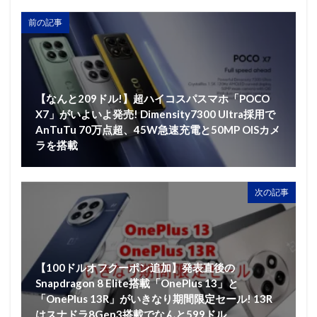
前の記事
【なんと209ドル!】超ハイコスパスマホ「POCO
X7」がいよいよ発売! Dimensity7300 Ultra採用で
AnTuTu 70万点超、45W急速充電と50MP OISカメ
ラを搭載
次の記事
【100ドルオフクーポン追加】発表直後の
Snapdragon 8 Elite搭載「OnePlus 13」と
「OnePlus 13R」がいきなり期間限定セール! 13R
はスナドラ8Gen3搭載でなんと599ドル