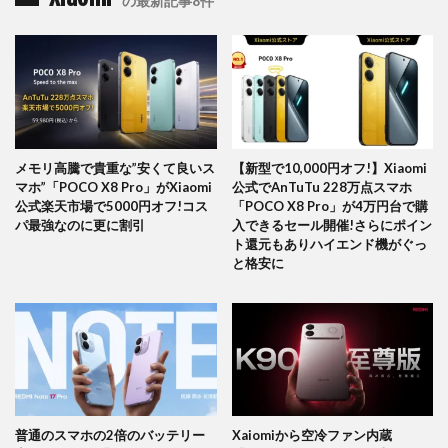
の最新記事8件
メモリ高騰で貴重な”安くて良いス
【新型で10,000円オフ!】Xiaomi
マホ”「POCO X8 Pro」がXiaomi
公式でAnTuTu 228万点スマホ
公式楽天市場で5000円オフ!コス
「POCO X8 Pro」が4万円台で購
パ最強なのに更に割引
入できるセール開催!さらにポイン
ト還元もありハイエンド機がぐっ
と格安に
普通のスマホの2倍のバッテリー
Xaiomiから空冷ファン内蔵