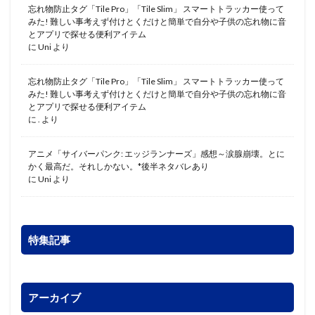
忘れ物防止タグ「Tile Pro」「Tile Slim」 スマートトラッカー使って
みた! 難しい事考えず付けとくだけと簡単で自分や子供の忘れ物に音
とアプリで探せる便利アイテム
に
Uni
より
忘れ物防止タグ「Tile Pro」「Tile Slim」 スマートトラッカー使って
みた! 難しい事考えず付けとくだけと簡単で自分や子供の忘れ物に音
とアプリで探せる便利アイテム
に
.
より
アニメ「サイバーパンク: エッジランナーズ」感想～涙腺崩壊。とに
かく最高だ。それしかない。*後半ネタバレあり
に
Uni
より
特集記事
アーカイブ