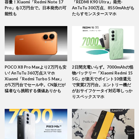
容量！Xiaomi「Redmi Note 17
「REDMI K90 Ultra」発売-
Pro」を3万円台で。日本発売の可
AnTuTu 300万点、8550mAhがも
能性も
たらすモンスタースマホ
POCO X8 Pro Maxより2万円も安
2日間充電いらず。7000mAhの怪
い! AnTuTu 360万点スマホ
物バッテリー「Xiaomi Redmi 15
Xiaomi「Redmi Turbo 5 Max」
5G」が楽天でポイント10倍還元
が5万円台でセール中。CN版だが
で実質2万円台。エントリー機だ
猛者なら挑戦する価値ありかも
がおサイフケータイ対応等しっか
りスペックスマホ