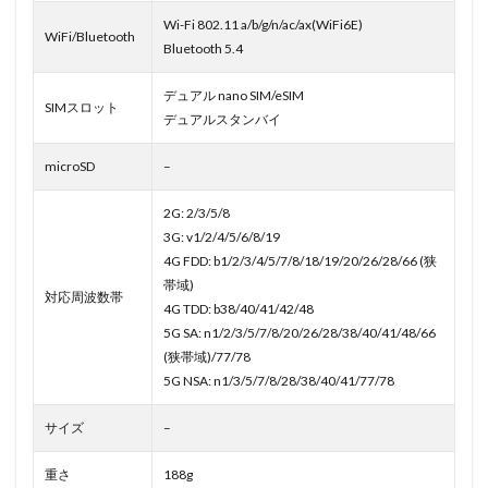
Wi-Fi 802.11 a/b/g/n/ac/ax(WiFi6E)
WiFi/Bluetooth
Bluetooth 5.4
デュアル nano SIM/eSIM
SIMスロット
デュアルスタンバイ
microSD
–
2G: 2/3/5/8
3G: v1/2/4/5/6/8/19
4G FDD: b1/2/3/4/5/7/8/18/19/20/26/28/66 (狭
帯域)
対応周波数帯
4G TDD: b38/40/41/42/48
5G SA: n1/2/3/5/7/8/20/26/28/38/40/41/48/66
(狭帯域)/77/78
5G NSA: n1/3/5/7/8/28/38/40/41/77/78
サイズ
–
重さ
188g