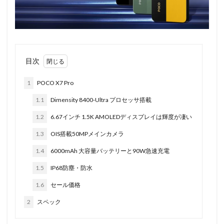
目次
1
POCO X7 Pro
1.1
Dimensity 8400-Ultra プロセッサ搭載
1.2
6.67インチ 1.5K AMOLEDディスプレイは輝度が凄い
1.3
OIS搭載50MPメインカメラ
1.4
6000mAh 大容量バッテリーと90W急速充電
1.5
IP68防塵・防水
1.6
セール価格
2
スペック