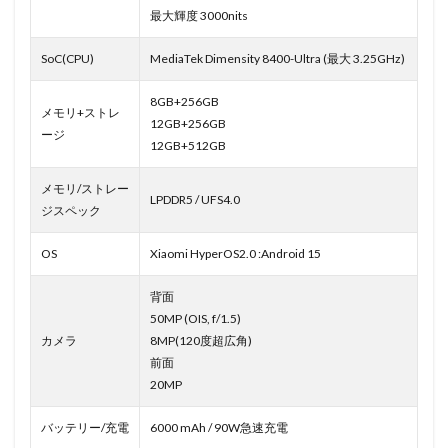
最大輝度 3000nits
SoC(CPU)
MediaTek Dimensity 8400-Ultra (最大 3.25GHz)
8GB+256GB
メモリ+ストレ
12GB+256GB
ージ
12GB+512GB
メモリ/ストレー
LPDDR5 / UFS4.0
ジスペック
OS
Xiaomi HyperOS2.0 :Android 15
背面
50MP (OIS, f/1.5)
カメラ
8MP(120度超広角)
前面
20MP
バッテリー/充電
6000 mAh / 90W急速充電