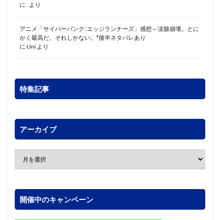
に
.
より
アニメ「サイバーパンク: エッジランナーズ」感想～涙腺崩壊。とに
かく最高だ。それしかない。*後半ネタバレあり
に
Uni
より
特集記事
アーカイブ
開催中のキャンペーン