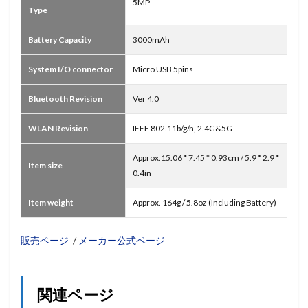
5MP
Type
Battery Capacity
3000mAh
System I/O connector
Micro USB 5pins
Bluetooth Revision
Ver 4.0
WLAN Revision
IEEE 802.11b/g/n, 2.4G&5G
Approx.15.06 * 7.45 * 0.93cm / 5.9 * 2.9 *
Item size
0.4in
Item weight
Approx. 164g / 5.8oz (Including Battery)
販売ページ
/
メーカー公式ページ
関連ページ