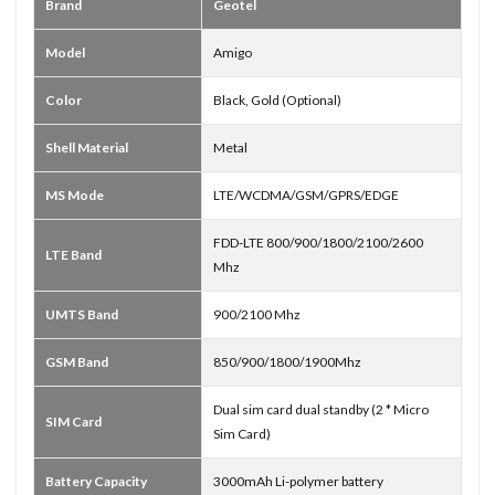
Brand
Geotel
Model
Amigo
Color
Black, Gold (Optional)
Shell Material
Metal
MS Mode
LTE/WCDMA/GSM/GPRS/EDGE
FDD-LTE 800/900/1800/2100/2600
LTE Band
Mhz
UMTS Band
900/2100 Mhz
GSM Band
850/900/1800/1900Mhz
Dual sim card dual standby (2 * Micro
SIM Card
Sim Card)
Battery Capacity
3000mAh Li-polymer battery