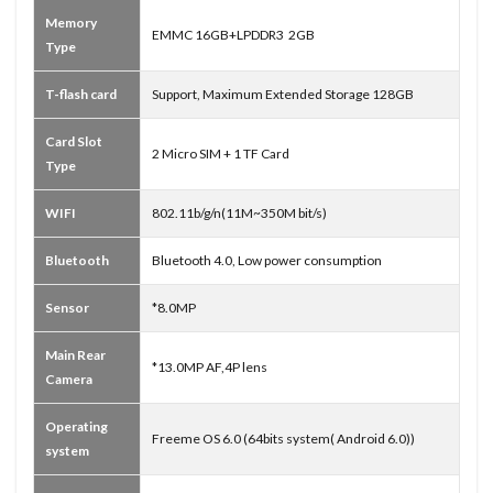
Memory
EMMC 16GB+LPDDR3 2GB
Type
T-flash card
Support, Maximum Extended Storage 128GB
Card Slot
2 Micro SIM + 1 TF Card
Type
WIFI
802.11b/g/n(11M~350M bit/s)
Bluetooth
Bluetooth 4.0, Low power consumption
Sensor
*8.0MP
Main Rear
*13.0MP AF,4P lens
Camera
Operating
Freeme OS 6.0 (64bits system( Android 6.0))
system