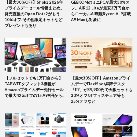
【最大30%OFF】Shokz 2026年
GEEKOMのミニPCが最大30%オ
プライムデーセール情報まとめ。
フ。AIR12 Liteが最安3万円台か
発売直後のOpen Dots2がもう
らローカルAI環境Ryzen AI 9搭載
10%オフ!その他限定キットなど
A9 Maxも対象に
プレゼントもあり
【フルセットでも1万円台から】
【最大30%OFF】Amazonプライ
TABWEEタブレット3機種が
ムデーでFlexiSpot昇降デスク
Amazonプライムデー先行セール
「E7」が39,900円で天板セットも
で最大42%オフの15,999円から。
30%オフ!オフィスチェア等も
25%オフなど