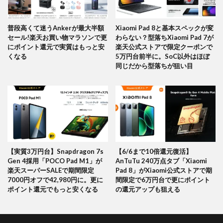
普段高くて迷うAnkerが最大半額
Xiaomi Pad 8と基本スペックが変
セール!楽天お買い物マラソンで更
わらない？型落ちXiaomi Pad 7が
にポイント還元で実質はもっと安
楽天公式ストアで限定クーポンで
くなる
5万円台前半に。SoC以外はほぼ
同じだから型落ちが狙い目
【実質3万円台】Snapdragon 7s
【6/6まで10倍還元復活】
Gen 4採用「POCO Pad M1」が
AnTuTu 240万点タブ「Xiaomi
楽天スーパーSALEで期間限定
Pad 8」がXiaomi公式ストアで期
7000円オフで42,980円に。更に
間限定で6万円台で更にポイント
ポイント還元でもっと安くなる
の還元アップも狙える