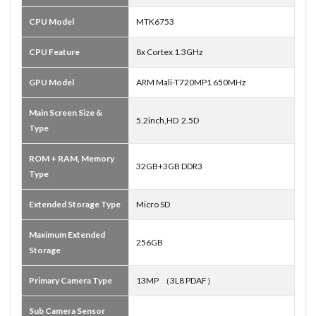
CPU Model
MTK6753
CPU Feature
8x Cortex 1.3GHz
GPU Model
ARM Mali-T720MP1 650MHz
Main Screen Size &
5.2inch,HD 2.5D
Type
ROM + RAM, Memory
32GB+3GB DDR3
Type
Extended Storage Type
Micro SD
Maximum Extended
256GB
Storage
Primary Camera Type
13MP （3L8 PDAF）
Sub Camera Sensor