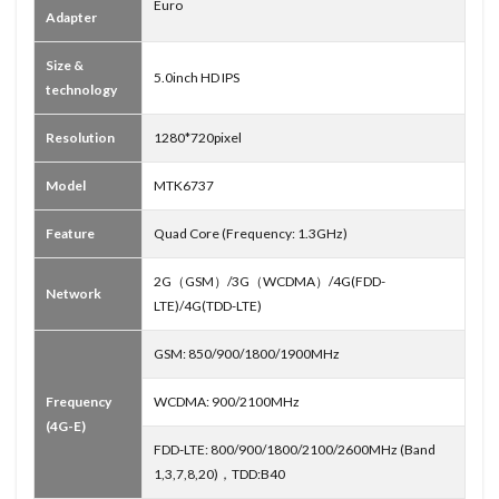
Euro
Adapter
Size &
5.0inch HD IPS
technology
Resolution
1280*720pixel
Model
MTK6737
Feature
Quad Core (Frequency: 1.3GHz)
2G（GSM）/3G（WCDMA）/4G(FDD-
Network
LTE)/4G(TDD-LTE)
GSM: 850/900/1800/1900MHz
Frequency
WCDMA: 900/2100MHz
(4G-E)
FDD-LTE: 800/900/1800/2100/2600MHz (Band
1,3,7,8,20)，TDD:B40