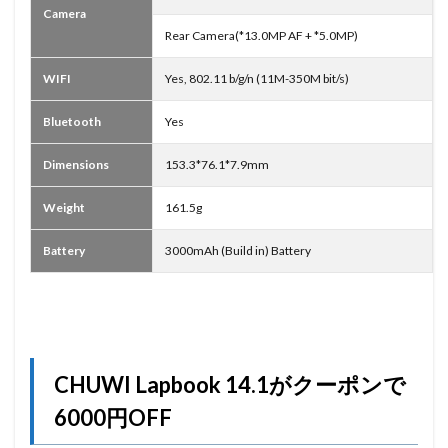
Camera
Rear Camera(*13.0MP AF + *5.0MP)
WIFI
Yes, 802.11 b/g/n (11M-350M bit/s)
Bluetooth
Yes
Dimensions
153.3*76.1*7.9mm
Weight
161.5g
Battery
3000mAh (Build in) Battery
CHUWI Lapbook 14.1がクーポンで
6000円OFF