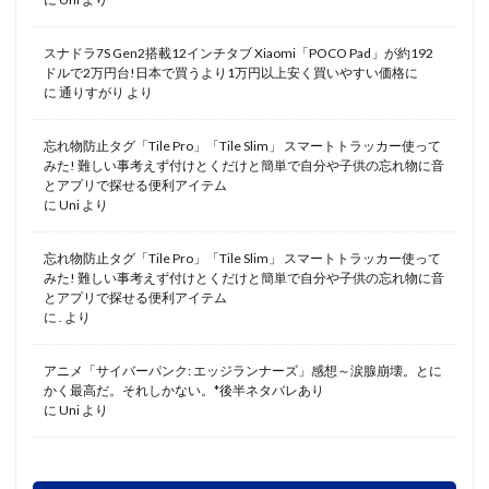
スナドラ7S Gen2搭載12インチタブ Xiaomi「POCO Pad」が約192
ドルで2万円台!日本で買うより1万円以上安く買いやすい価格に
に
通りすがり
より
忘れ物防止タグ「Tile Pro」「Tile Slim」 スマートトラッカー使って
みた! 難しい事考えず付けとくだけと簡単で自分や子供の忘れ物に音
とアプリで探せる便利アイテム
に
Uni
より
忘れ物防止タグ「Tile Pro」「Tile Slim」 スマートトラッカー使って
みた! 難しい事考えず付けとくだけと簡単で自分や子供の忘れ物に音
とアプリで探せる便利アイテム
に
.
より
アニメ「サイバーパンク: エッジランナーズ」感想～涙腺崩壊。とに
かく最高だ。それしかない。*後半ネタバレあり
に
Uni
より