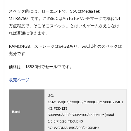
スペック的には、ローエンドで、SoCはMediaTek
MTK6750Tです。このSoCはAnTuTuベンチマークで概ね4.4
万点程度で、そこそこスペック。とはいえゲームさえしなけ
れば普通に使えます。
RAMは4GB、ストレージは64GBあり、SoC以外のスペックは
充分です。
価格は、13530円でセール中です。
販売ページ
2G:
GSM: 850(B5)/900(B8)/1800(B3)/1900(B2)MHz
4G: FDD_LTE:
Band
800/850/900/1800/2100/2600MHz (Band
1,3,5,7,8,20) TDD: B40
3G: WCDMA: 850/900/2100MHz