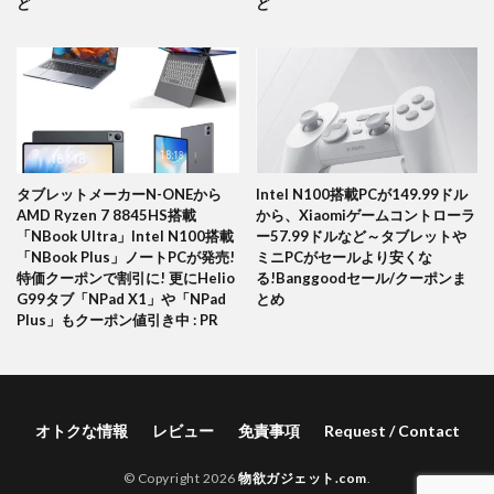
ど
ど
タブレットメーカーN-ONEから
Intel N100搭載PCが149.99ドル
AMD Ryzen 7 8845HS搭載
から、Xiaomiゲームコントローラ
「NBook Ultra」Intel N100搭載
ー57.99ドルなど～タブレットや
「NBook Plus」ノートPCが発売!
ミニPCがセールより安くな
特価クーポンで割引に! 更にHelio
る!Banggoodセール/クーポンま
G99タブ「NPad X1」や「NPad
とめ
Plus」もクーポン値引き中 : PR
オトクな情報
レビュー
免責事項
Request / Contact
© Copyright 2026
物欲ガジェット.com
.