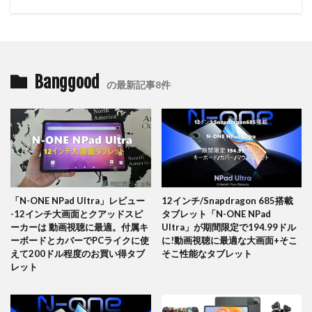
Banggood
の最新記事8件
「N-ONE NPad Ultra」レビュー
12インチ/Snapdragon 685搭載
-12インチ大画面とクアッドスピ
タブレット「N-ONE NPad
ーカーは 動画視聴に最適。付属キ
Ultra」が期間限定で194.99ドル
ーボードとカバーでPCライクに使
に!動画視聴に最適な大画面+そこ
えて200ドル程度のお買い得タブ
そこ性能なタブレット
レット