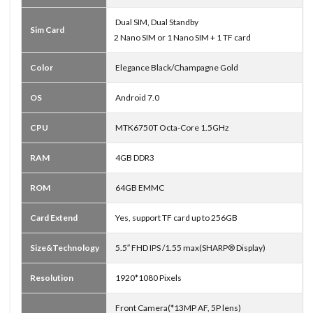
Dual SIM, Dual Standby
Sim Card
2 Nano SIM or 1 Nano SIM + 1 TF card
Color
Elegance Black/Champagne Gold
OS
Android 7.0
CPU
MTK6750T Octa-Core 1.5GHz
RAM
4GB DDR3
ROM
64GB EMMC
Card Extend
Yes, support TF card up to 256GB
Size&Technology
5.5″ FHD IPS /1.55 max(SHARP® Display)
Resolution
1920*1080 Pixels
Front Camera(*13MP AF, 5P lens)