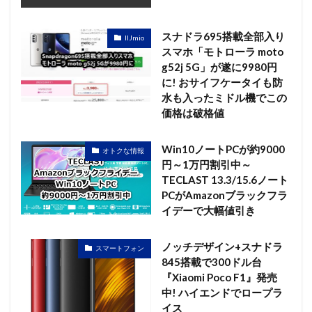
スナドラ695搭載全部入り
IIJmio
スマホ「モトローラ moto
g52j 5G」が遂に9980円
に! おサイフケータイも防
水も入ったミドル機でこの
価格は破格値
Win10ノートPCが約9000
オトクな情報
円～1万円割引中～
TECLAST 13.3/15.6ノート
PCがAmazonブラックフラ
イデーで大幅値引き
ノッチデザイン+スナドラ
スマートフォン
845搭載で300ドル台
『Xiaomi Poco F1』発売
中! ハイエンドでロープラ
イス