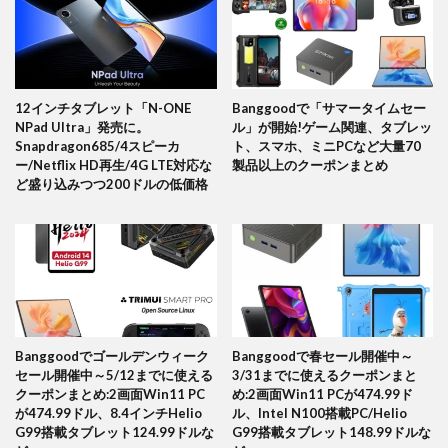
12インチタブレット「N-ONE
Banggoodで「サマータイムセー
NPad Ultra」発売に。
ル」が開始!ゲーム関連、タブレッ
Snapdragon685/4スピーカ
ト、スマホ、ミニPCなど大量70
ー/Netflix HD再生/4G LTE対応な
製品以上のクーポンまとめ
ど盛り込みつつ200ドルの低価格
Banggoodでゴールデンウィーク
Banggoodで春セール開催中～
セール開催中～5/12までに使える
3/31までに使えるクーポンまと
クーポンまとめ:2画面Win11 PC
め:2画面Win11 PCが474.99ド
が474.99ドル、8.4インチHelio
ル、Intel N100搭載PC/Helio
G99搭載タブレット124.99ドルな
G99搭載タブレット148.99ドルな