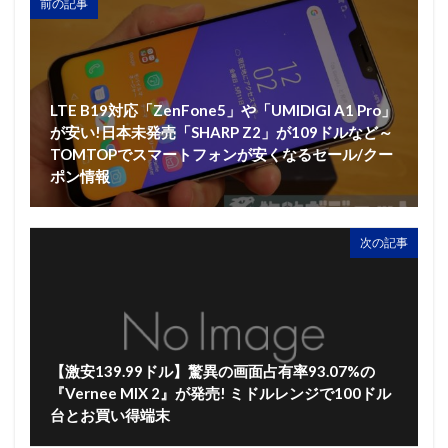
前の記事
LTE B19対応「ZenFone5」や「UMIDIGI A1 Pro」
が安い!日本未発売「SHARP Z2」が109ドルなど～
TOMTOPでスマートフォンが安くなるセール/クー
ポン情報
次の記事
【激安139.99ドル】驚異の画面占有率93.07%の
『Vernee MIX 2』が発売! ミドルレンジで100ドル
台とお買い得端末