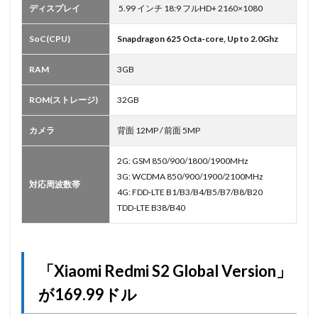
ディスプレイ
5.99 インチ 18:9 フルHD+ 2160×1080
SoC(CPU)
Snapdragon 625 Octa-core, Up to 2.0Ghz
RAM
3GB
ROM(ストレージ)
32GB
カメラ
背面 12MP / 前面 5MP
2G: GSM 850/900/1800/1900MHz
3G: WCDMA 850/900/1900/2100MHz
対応周波数帯
4G: FDD-LTE B1/B3/B4/B5/B7/B8/B20
TDD-LTE B38/B40
「Xiaomi Redmi S2 Global Version」
が169.99ドル