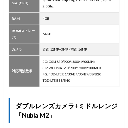
SoC(CPU)
2.0Ghz
RAM
4GB
ROM(ストレー
64GB
ジ)
カメラ
背面 12MP+5MP / 前面 16MP
2G: GSM 850/900/1800/1900MHz
3G: WCDMA 850/900/1900/2100MHz
対応周波数帯
4G: FDD-LTE B1/B3/B4/B5/B7/B8/B20
TDD-LTE B38/B40
ダブルレンズカメラ+ミドルレンジ
「Nubia M2」