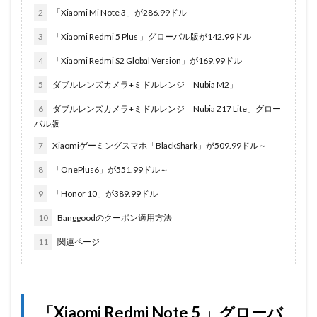
2
「Xiaomi Mi Note 3」が286.99ドル
3
「Xiaomi Redmi 5 Plus 」グローバル版が142.99ドル
4
「Xiaomi Redmi S2 Global Version」が169.99ドル
5
ダブルレンズカメラ+ミドルレンジ「Nubia M2」
6
ダブルレンズカメラ+ミドルレンジ「Nubia Z17 Lite」グロー
バル版
7
Xiaomiゲーミングスマホ「BlackShark」が509.99ドル～
8
「OnePlus6」が551.99ドル～
9
「Honor 10」が389.99ドル
10
Banggoodのクーポン適用方法
11
関連ページ
「Xiaomi Redmi Note 5 」グローバ