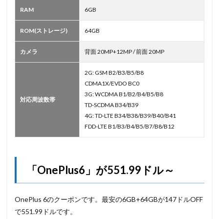
RAM
6GB
ROM(ストレージ)
64GB
カメラ
背面 20MP+12MP / 前面 20MP
2G: GSM B2/B3/B5/B8
CDMA1X/EVDO BC0
3G: WCDMA B1/B2/B4/B5/B8
対応周波数帯
TD-SCDMA B34/B39
4G: TD-LTE B34/B38/B39/B40/B41
FDD-LTE B1/B3/B4/B5/B7/B8/B12
「OnePlus6」が551.99ドル～
OnePlus 6のクーポンです。最安の6GB+64GBが147ドルOFF
で551.99ドルです。