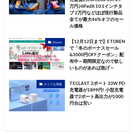
万円,HiPadX 10.1インチタ
ブ 2万円などほぼ現行製品
全てが最大46%オフのセー
ル価格
【12月12日まで】ETOREN
Etoren
で「冬のボーナスセール
&3000円OFFクーポン」配
布中～期間限定なので欲し
いものがあれば急げ～
TECLAST 2ポート 33W PD
オトクな情報
充電器が1899円! 小型充電
器で2ポート高出力が1000
円台は安い