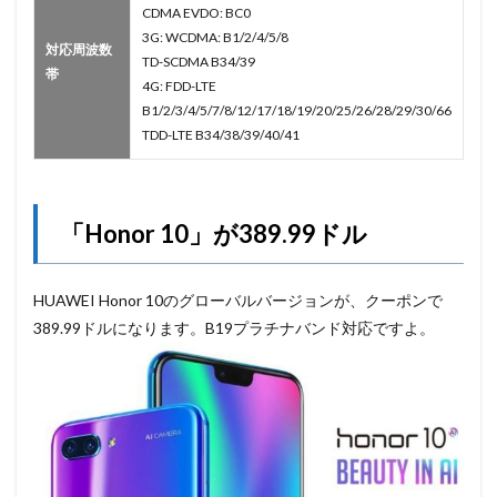
CDMA EVDO: BC0
3G: WCDMA: B1/2/4/5/8
対応周波数
TD-SCDMA B34/39
帯
4G: FDD-LTE
B1/2/3/4/5/7/8/12/17/18/19/20/25/26/28/29/30/66
TDD-LTE B34/38/39/40/41
「Honor 10」が389.99ドル
HUAWEI Honor 10のグローバルバージョンが、クーポンで
389.99ドルになります。B19プラチナバンド対応ですよ。