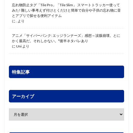
忘れ物防止タグ「Tile Pro」「Tile Slim」 スマートトラッカー使って
みた! 難しい事考えず付けとくだけと簡単で自分や子供の忘れ物に音
とアプリで探せる便利アイテム
に
.
より
アニメ「サイバーパンク: エッジランナーズ」感想～涙腺崩壊。とに
かく最高だ。それしかない。*後半ネタバレあり
に
Uni
より
特集記事
アーカイブ