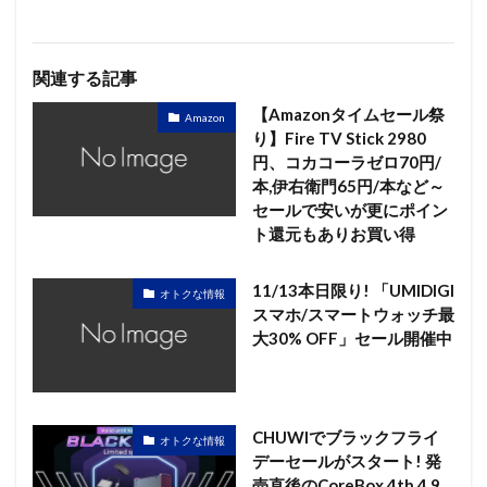
関連する記事
【Amazonタイムセール祭
Amazon
り】Fire TV Stick 2980
円、コカコーラゼロ70円/
本,伊右衛門65円/本など～
セールで安いが更にポイン
ト還元もありお買い得
11/13本日限り! 「UMIDIGI
オトクな情報
スマホ/スマートウォッチ最
大30% OFF」セール開催中
CHUWIでブラックフライ
オトクな情報
デーセールがスタート! 発
売直後のCoreBox 4th 4.9