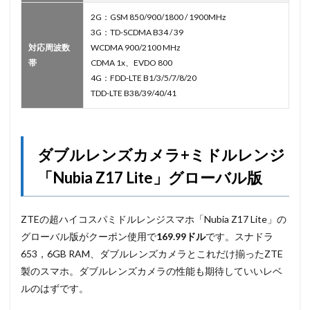
2G：GSM 850/900/1800 / 1900MHz
3G：TD-SCDMA B34 / 39
対応周波数
WCDMA 900/2100 MHz
帯
CDMA 1x、EVDO 800
4G：FDD-LTE B1/3/5/7/8/20
TDD-LTE B38/39/40/41
ダブルレンズカメラ+ミドルレンジ
「Nubia Z17 Lite」グローバル版
ZTEの超ハイコスパミドルレンジスマホ「Nubia Z17 Lite」の
グローバル版がクーポン使用で
169.99ドル
です。スナドラ
653，6GB RAM、ダブルレンズカメラとこれだけ揃ったZTE
製のスマホ。ダブルレンズカメラの性能も期待していいレベ
ルのはずです。