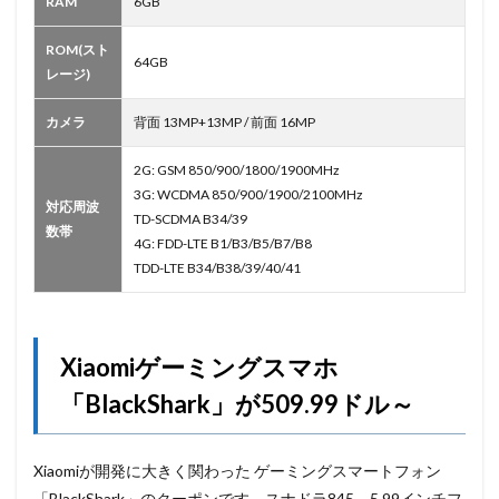
RAM
6GB
ROM(スト
64GB
レージ)
カメラ
背面 13MP+13MP / 前面 16MP
2G: GSM 850/900/1800/1900MHz
3G: WCDMA 850/900/1900/2100MHz
対応周波
TD-SCDMA B34/39
数帯
4G: FDD-LTE B1/B3/B5/B7/B8
TDD-LTE B34/B38/39/40/41
Xiaomiゲーミングスマホ
「BlackShark」が509.99ドル～
Xiaomiが開発に大きく関わった ゲーミングスマートフォン
「BlackShark」のクーポンです。スナドラ845、5.99インチフ