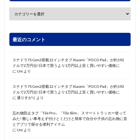
最近のコメント
スナドラ7S Gen2搭載12インチタブ Xiaomi「POCO Pad」が約192
ドルで2万円台!日本で買うより1万円以上安く買いやすい価格に
に
Uni
より
スナドラ7S Gen2搭載12インチタブ Xiaomi「POCO Pad」が約192
ドルで2万円台!日本で買うより1万円以上安く買いやすい価格に
に
通りすがり
より
忘れ物防止タグ「Tile Pro」「Tile Slim」 スマートトラッカー使って
みた! 難しい事考えず付けとくだけと簡単で自分や子供の忘れ物に音
とアプリで探せる便利アイテム
に
Uni
より