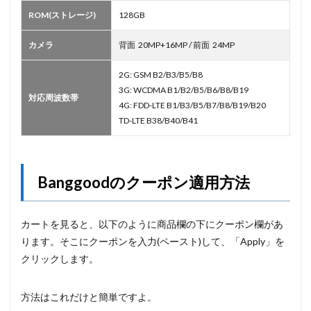
ROM(ストレージ)
128GB
カメラ
背面 20MP+16MP / 前面 24MP
2G: GSM B2/B3/B5/B8
3G: WCDMA B1/B2/B5/B6/B8/B19
対応周波数帯
4G: FDD-LTE B1/B3/B5/B7/B8/B19/B20
TD-LTE B38/B40/B41
Banggoodのクーポン適用方法
カートを見ると、以下のように商品欄の下にクーポン欄があ
ります。そこにクーポンを入力(ペースト)して、「Apply」を
クリックします。
方法はこれだけと簡単ですよ。