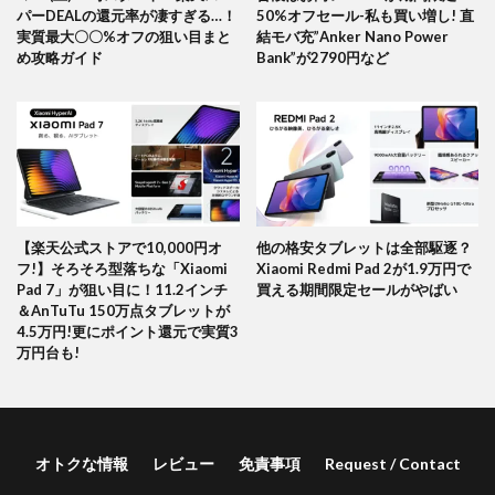
パーDEALの還元率が凄すぎる…！
50%オフセール-私も買い増し! 直
実質最大〇〇%オフの狙い目まと
結モバ充”Anker Nano Power
め攻略ガイド
Bank”が2790円など
【楽天公式ストアで10,000円オ
他の格安タブレットは全部駆逐？
フ!】そろそろ型落ちな「Xiaomi
Xiaomi Redmi Pad 2が1.9万円で
Pad 7」が狙い目に！11.2インチ
買える期間限定セールがやばい
＆AnTuTu 150万点タブレットが
4.5万円!更にポイント還元で実質3
万円台も!
オトクな情報
レビュー
免責事項
Request / Contact