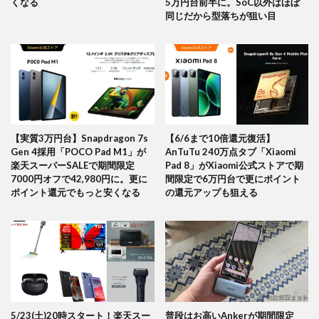
くなる
5万円台前半に。SoC以外はほぼ
同じだから型落ちが狙い目
【実質3万円台】Snapdragon 7s
【6/6まで10倍還元復活】
Gen 4採用「POCO Pad M1」が
AnTuTu 240万点タブ「Xiaomi
楽天スーパーSALEで期間限定
Pad 8」がXiaomi公式ストアで期
7000円オフで42,980円に。更に
間限定で6万円台で更にポイント
ポイント還元でもっと安くなる
の還元アップも狙える
5/23(土)20時スタート！楽天スー
普段はお高いAnkerが期間限定