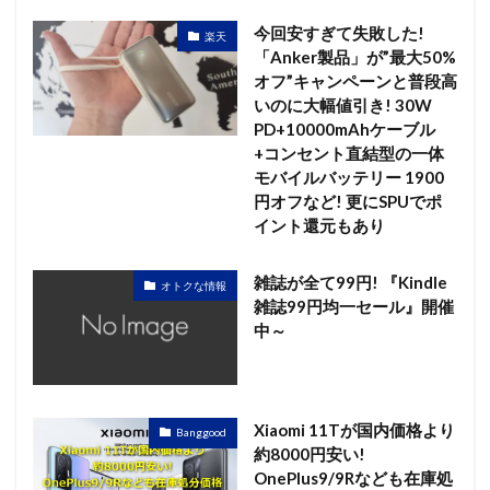
今回安すぎて失敗した!
楽天
「Anker製品」が”最大50%
オフ”キャンペーンと普段高
いのに大幅値引き! 30W
PD+10000mAhケーブル
+コンセント直結型の一体
モバイルバッテリー 1900
円オフなど! 更にSPUでポ
イント還元もあり
雑誌が全て99円! 『Kindle
オトクな情報
雑誌99円均一セール』開催
中～
Xiaomi 11Tが国内価格より
Banggood
約8000円安い!
OnePlus9/9Rなども在庫処