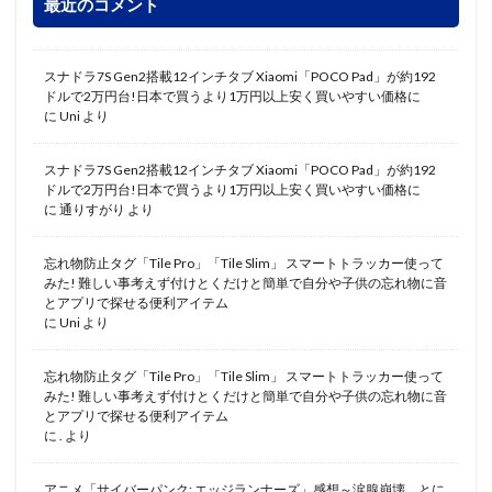
最近のコメント
スナドラ7S Gen2搭載12インチタブ Xiaomi「POCO Pad」が約192
ドルで2万円台!日本で買うより1万円以上安く買いやすい価格に
に
Uni
より
スナドラ7S Gen2搭載12インチタブ Xiaomi「POCO Pad」が約192
ドルで2万円台!日本で買うより1万円以上安く買いやすい価格に
に
通りすがり
より
忘れ物防止タグ「Tile Pro」「Tile Slim」 スマートトラッカー使って
みた! 難しい事考えず付けとくだけと簡単で自分や子供の忘れ物に音
とアプリで探せる便利アイテム
に
Uni
より
忘れ物防止タグ「Tile Pro」「Tile Slim」 スマートトラッカー使って
みた! 難しい事考えず付けとくだけと簡単で自分や子供の忘れ物に音
とアプリで探せる便利アイテム
に
.
より
アニメ「サイバーパンク: エッジランナーズ」感想～涙腺崩壊。とに