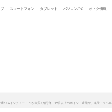
ップ
スマートフォン
タブレット
パソコン/PC
オトク情報
士通15.6インチノートPCが実質5万円台。19倍以上のポイント還元や、楽天トラベ