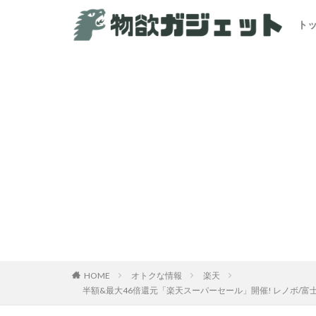
ト
HOME
オトクな情報
楽天
半額&最大46倍還元「楽天スーパーセール」開催! レノボ/富