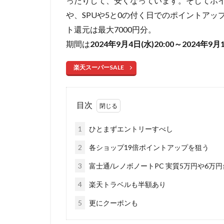
ったりして、安くなっています。そしてポ
や、SPUや5と0の付く日でのポイントア
ト還元は最大7000円分。
期間は
2024年9月4日(水)20:00～2024年9月1
楽天スーパーSALE
目次
1
ひとまずエントリーすべし
2
各ショップ19倍ポイントアップを狙う
3
富士通/レノボノートPC 実質5万円や6万
4
楽天トラベルも半額あり
5
更にクーポンも