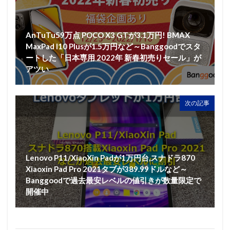
AnTuTu59万点 POCO X3 GTが3.1万円! BMAX
MaxPad I10 Plusが1.5万円など～Banggoodでスタ
ートした「日本専用 2022年 新春初売りセール」が
アツい
次の記事
Lenovo P11/XiaoXin Padが1万円台,スナドラ870
Xiaoxin Pad Pro 2021タブが389.99ドルなど～
Banggoodで過去最安レベルの値引きが数量限定で
開催中