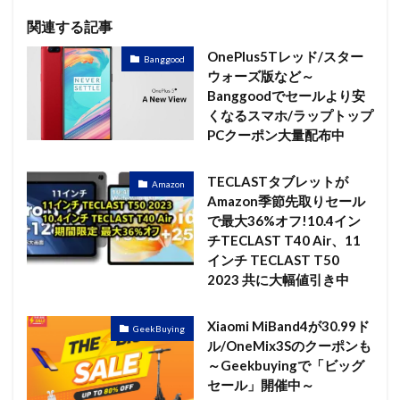
関連する記事
OnePlus5Tレッド/スター
Banggood
ウォーズ版など～
Banggoodでセールより安
くなるスマホ/ラップトップ
PCクーポン大量配布中
TECLASTタブレットが
Amazon
Amazon季節先取りセール
で最大36%オフ!10.4イン
チTECLAST T40 Air、11
インチ TECLAST T50
2023 共に大幅値引き中
Xiaomi MiBand4が30.99ド
GeekBuying
ル/OneMix3Sのクーポンも
～Geekbuyingで「ビッグ
セール」開催中～