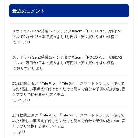
最近のコメント
スナドラ7S Gen2搭載12インチタブ Xiaomi「POCO Pad」が約192
ドルで2万円台!日本で買うより1万円以上安く買いやすい価格に
に
Uni
より
スナドラ7S Gen2搭載12インチタブ Xiaomi「POCO Pad」が約192
ドルで2万円台!日本で買うより1万円以上安く買いやすい価格に
に
通りすがり
より
忘れ物防止タグ「Tile Pro」「Tile Slim」 スマートトラッカー使って
みた! 難しい事考えず付けとくだけと簡単で自分や子供の忘れ物に音
とアプリで探せる便利アイテム
に
Uni
より
忘れ物防止タグ「Tile Pro」「Tile Slim」 スマートトラッカー使って
みた! 難しい事考えず付けとくだけと簡単で自分や子供の忘れ物に音
とアプリで探せる便利アイテム
に
.
より