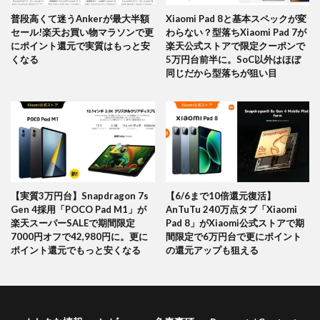
普段高くて迷うAnkerが最大半額
Xiaomi Pad 8と基本スペックが変
セール!楽天お買い物マラソンで更
わらない？型落ちXiaomi Pad 7が
にポイント還元で実質はもっと安
楽天公式ストアで限定クーポンで
くなる
5万円台前半に。SoC以外はほぼ
同じだから型落ちが狙い目
【実質3万円台】Snapdragon 7s
【6/6まで10倍還元復活】
Gen 4採用「POCO Pad M1」が
AnTuTu 240万点タブ「Xiaomi
楽天スーパーSALEで期間限定
Pad 8」がXiaomi公式ストアで期
7000円オフで42,980円に。更に
間限定で6万円台で更にポイント
ポイント還元でもっと安くなる
の還元アップも狙える