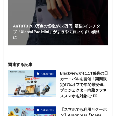
AnTuTu 280万点の怪物が6.6万円! 最強8インチタ
ブ「Xiaomi Pad Mini」がようやく買いやすい価格
に
関連する記事
Blackviewが11.11独身の日
AliExpress
カーニバルを開催！期間限
定67%オフで年間最安値。
プロジェクター内蔵タフネ
ススマホも対象に: PR
【スマホでも利用可クーポ
AliExpress
ン】AliExpress「Mega