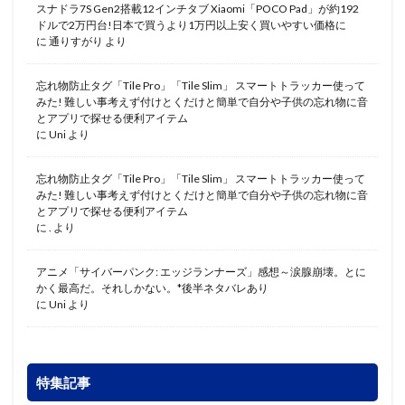
スナドラ7S Gen2搭載12インチタブ Xiaomi「POCO Pad」が約192
ドルで2万円台!日本で買うより1万円以上安く買いやすい価格に
に
通りすがり
より
忘れ物防止タグ「Tile Pro」「Tile Slim」 スマートトラッカー使って
みた! 難しい事考えず付けとくだけと簡単で自分や子供の忘れ物に音
とアプリで探せる便利アイテム
に
Uni
より
忘れ物防止タグ「Tile Pro」「Tile Slim」 スマートトラッカー使って
みた! 難しい事考えず付けとくだけと簡単で自分や子供の忘れ物に音
とアプリで探せる便利アイテム
に
.
より
アニメ「サイバーパンク: エッジランナーズ」感想～涙腺崩壊。とに
かく最高だ。それしかない。*後半ネタバレあり
に
Uni
より
特集記事