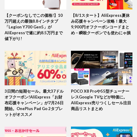
【クーポンなしでこの価格!】10
【8/1スタート】AliExpress夏休
万円超えの最強8.8インチタブ
み応援キャンペーン攻略！最大
「Legion Y700 Gen5」が
9,900円オフクーポンコードまと
AliExpressで遂に約8.5万円まで
め – 瞬殺クーポンでも使わにゃ損
値下がり!
3日間の短期セール。最大37ドル
POCO X8 Proや55型チューナー
オフクーポン!AliExpress「お財
レスGoogle TVなどが特価に。
布応援キャンペーン」が7月26日
AliExpress売りつくしセール注目
開始。OnePlus Pad Go 2タブレ
商品リストまとめ
ットがオススメ