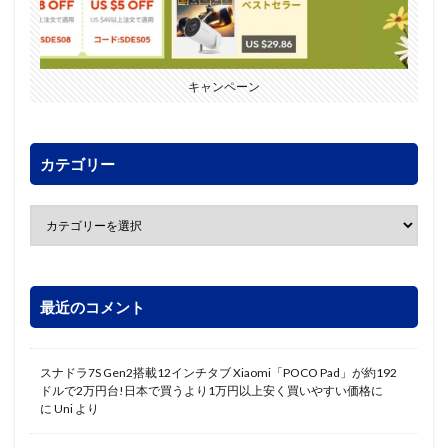
キャンペーン
カテゴリー
最近のコメント
スナドラ7S Gen2搭載12インチタブ Xiaomi「POCO Pad」が約192
ドルで2万円台!日本で買うより1万円以上安く買いやすい価格に
に
Uni
より