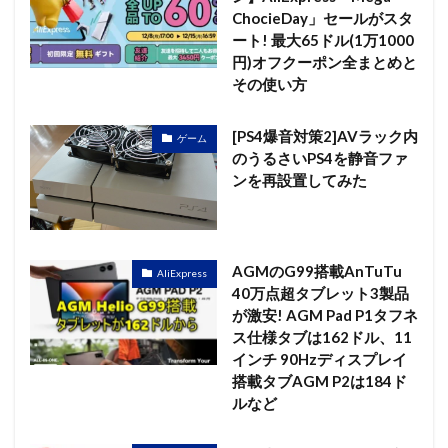
ChocieDay」セールがスタ
ート! 最大65ドル(1万1000
円)オフクーポン全まとめと
その使い方
[PS4爆音対策2]AVラック内
ゲーム
のうるさいPS4を静音ファ
ンを再設置してみた
AGMのG99搭載AnTuTu
AliExpress
40万点超タブレット3製品
が激安! AGM Pad P1タフネ
ス仕様タブは162ドル、11
インチ 90Hzディスプレイ
搭載タブAGM P2は184ド
ルなど