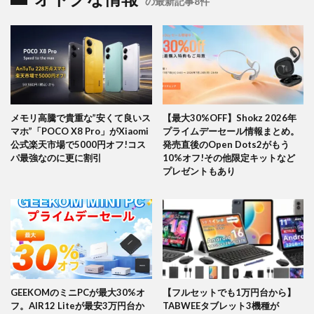
の最新記事8件
メモリ高騰で貴重な”安くて良いス
【最大30%OFF】Shokz 2026年
マホ”「POCO X8 Pro」がXiaomi
プライムデーセール情報まとめ。
公式楽天市場で5000円オフ!コス
発売直後のOpen Dots2がもう
パ最強なのに更に割引
10%オフ!その他限定キットなど
プレゼントもあり
GEEKOMのミニPCが最大30%オ
【フルセットでも1万円台から】
フ。AIR12 Liteが最安3万円台か
TABWEEタブレット3機種が