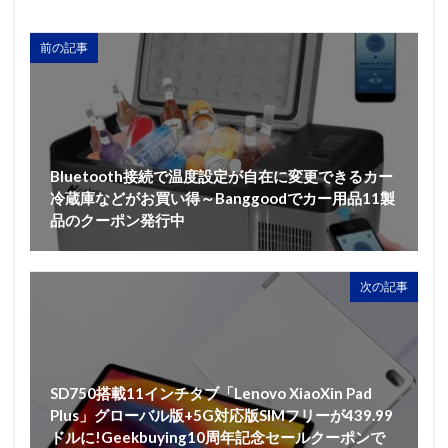
前の記事
Bluetooth接続で温度設定が自在に変更できるカー
冷蔵庫などがお買い得～Banggoodでカー用品11製
品のクーポン発行中
次の記事
SD750搭載11インチタブ「Lenovo XiaoXin Pad
Plus」グローバル版+5G対応版SIMフリーが439.99
ドルに!Geekbuying10周年記念セールクーポンで