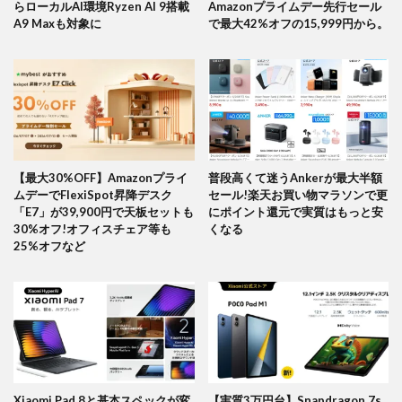
らローカルAI環境Ryzen AI 9搭載
Amazonプライムデー先行セール
A9 Maxも対象に
で最大42%オフの15,999円から。
【最大30%OFF】Amazonプライ
普段高くて迷うAnkerが最大半額
ムデーでFlexiSpot昇降デスク
セール!楽天お買い物マラソンで更
「E7」が39,900円で天板セットも
にポイント還元で実質はもっと安
30%オフ!オフィスチェア等も
くなる
25%オフなど
Xiaomi Pad 8と基本スペックが変
【実質3万円台】Snapdragon 7s