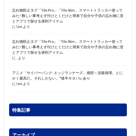
忘れ物防止タグ「Tile Pro」「Tile Slim」 スマートトラッカー使って
みた! 難しい事考えず付けとくだけと簡単で自分や子供の忘れ物に音
とアプリで探せる便利アイテム
に
Uni
より
忘れ物防止タグ「Tile Pro」「Tile Slim」 スマートトラッカー使って
みた! 難しい事考えず付けとくだけと簡単で自分や子供の忘れ物に音
とアプリで探せる便利アイテム
に
.
より
アニメ「サイバーパンク: エッジランナーズ」感想～涙腺崩壊。とに
かく最高だ。それしかない。*後半ネタバレあり
に
Uni
より
特集記事
アーカイブ