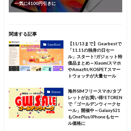
一気に4100円引きに
関連する記事
【11/13まで】Gearbestで
GearBest
「11.11の独身の日セー
ル」スタート!ガジェット特
価品まとめ～Xiaomiスマホ
やAmazfit/KOSPETスマー
トウォッチが大量セール
海外SIMフリースマホ/タブ
Etoren
レットがお買い得!ETOREN
で「ゴールデンウィークセ
ール」開催中～GalaxyS21
もOnePlus/iPhoneもセー
ル価格に