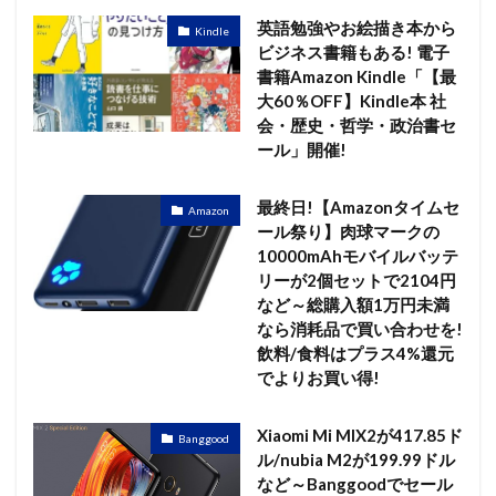
英語勉強やお絵描き本から
Kindle
ビジネス書籍もある! 電子
書籍Amazon Kindle「【最
大60％OFF】Kindle本 社
会・歴史・哲学・政治書セ
ール」開催!
最終日!【Amazonタイムセ
Amazon
ール祭り】肉球マークの
10000mAhモバイルバッテ
リーが2個セットで2104円
など～総購入額1万円未満
なら消耗品で買い合わせを!
飲料/食料はプラス4%還元
でよりお買い得!
Xiaomi Mi MIX2が417.85ド
Banggood
ル/nubia M2が199.99ドル
など～Banggoodでセール