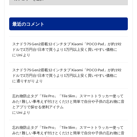
最近のコメント
スナドラ7S Gen2搭載12インチタブ Xiaomi「POCO Pad」が約192
ドルで2万円台!日本で買うより1万円以上安く買いやすい価格に
に
Uni
より
スナドラ7S Gen2搭載12インチタブ Xiaomi「POCO Pad」が約192
ドルで2万円台!日本で買うより1万円以上安く買いやすい価格に
に
通りすがり
より
忘れ物防止タグ「Tile Pro」「Tile Slim」 スマートトラッカー使って
みた! 難しい事考えず付けとくだけと簡単で自分や子供の忘れ物に音
とアプリで探せる便利アイテム
に
Uni
より
忘れ物防止タグ「Tile Pro」「Tile Slim」 スマートトラッカー使って
みた! 難しい事考えず付けとくだけと簡単で自分や子供の忘れ物に音