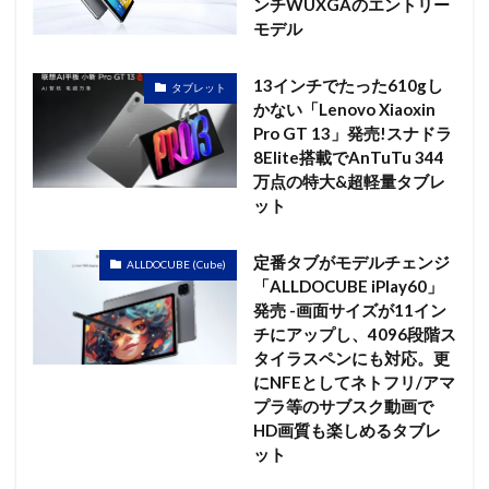
ンチWUXGAのエントリー
モデル
13インチでたった610gし
タブレット
かない「Lenovo Xiaoxin
Pro GT 13」発売!スナドラ
8Elite搭載でAnTuTu 344
万点の特大&超軽量タブレ
ット
定番タブがモデルチェンジ
ALLDOCUBE (Cube)
「ALLDOCUBE iPlay60」
発売 -画面サイズが11イン
チにアップし、4096段階ス
タイラスペンにも対応。更
にNFEとしてネトフリ/アマ
プラ等のサブスク動画で
HD画質も楽しめるタブレ
ット