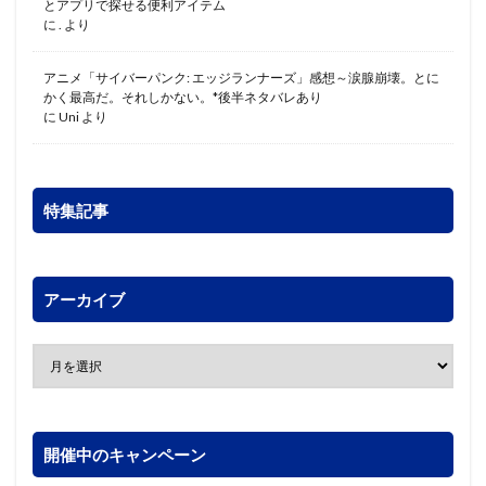
とアプリで探せる便利アイテム
に
.
より
アニメ「サイバーパンク: エッジランナーズ」感想～涙腺崩壊。とに
かく最高だ。それしかない。*後半ネタバレあり
に
Uni
より
特集記事
アーカイブ
開催中のキャンペーン