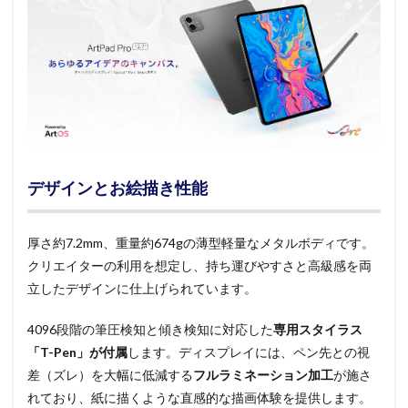
デザインと
お絵描き性能
厚さ約7.2mm、重量約674gの薄型軽量なメタルボディです。
クリエイターの利用を想定し、持ち運びやすさと高級感を両
立したデザインに仕上げられています。
4096段階の筆圧検知と傾き検知に対応した
専用スタイラス
「T-Pen」が付属
します。ディスプレイには、ペン先との視
差（ズレ）を大幅に低減する
フルラミネーション加工
が施さ
れており、紙に描くような直感的な描画体験を提供します。