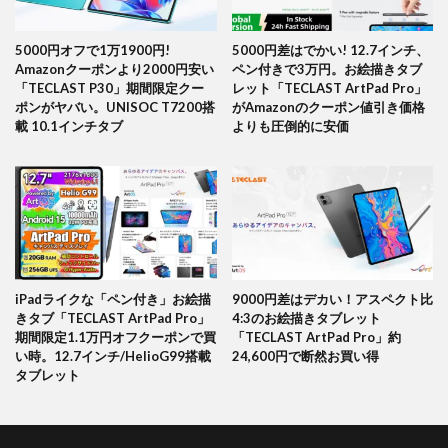
5000円オフで1万1900円!
5000円差はでかい! 12.7インチ、
Amazonクーポンより2000円安い
ペン付きで3万円。お絵描きタブ
「TECLAST P30」期間限定クー
レット「TECLAST ArtPad Pro」
ポンがヤバい。UNISOC T7200搭
がAmazonのクーポン値引き価格
載 10.1インチタブ
よりも圧倒的に安価
iPadライクな「ペン付き」お絵描
9000円差はデカい！アスペクト比
きタブ「TECLAST ArtPad Pro」
4:3のお絵描きタブレット
期間限定1.1万円オフクーポンで買
「TECLAST ArtPad Pro」約
い時。12.7インチ/HelioG99搭載
24,600円で断然お買い得
タブレット