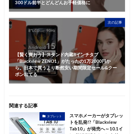
300ドル前半とどんどんお手軽価格に
次の記事
【賢く買おう】スタンド内蔵8インチタブ
「Blackview ZENO1」がたったの1万2000円か
ら。日本で買うより断然安い期間限定セール&クー
ポン出てる
関連する記事
スマホメーカーがタブレッ
タブレット
トを乱発!?「Blackview
Tab10」が発売へ～10.1イ