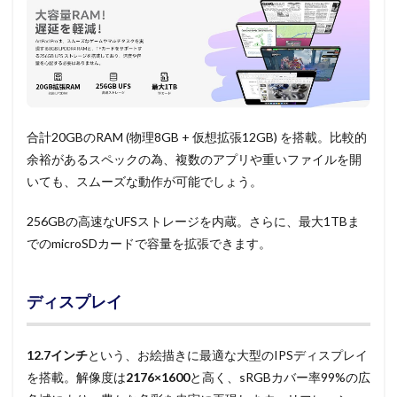
合計20GBのRAM (物理8GB + 仮想拡張12GB) を搭載。比較的
余裕があるスペックの為、複数のアプリや重いファイルを開
いても、スムーズな動作が可能でしょう。
256GBの高速なUFSストレージを内蔵。さらに、最大1TBま
でのmicroSDカードで容量を拡張できます。
ディスプレイ
12.7インチ
という、お絵描きに最適な大型のIPSディスプレイ
を搭載。解像度は
2176×1600
と高く、sRGBカバー率99%の広