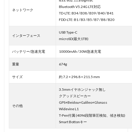
IEEE 802.11 a/b/g/n/ac
Bluetooth V5.24G LTE対応
ネットワーク
TD-LTE: B34 / B38 / B39 / B40 / B41
FDD-LTE: B1 / B3 / B5 / B7 / B8 / B20
USB Type-C
インターフェース
microSD(最大1TB)
バッテリー/急速充電
10000mAh / 30W急速充電
重量
674g
サイズ
約 7.2 × 296.8 × 211.5 mm
3.5mmイヤホンジャック無し
クアッドスピーカー
GPS+Beidou+Galileo+Glonass
その他
Widevine L1
T-Pen付属 (4096段階筆圧検知、傾き検知)
Smart Bottonキー