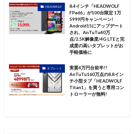
8.4インチ「HEADWOLF
HEADWOLF
FPad6」が100台限定 1万
5999円キャンペーン!
Android15にアップデート
され、AnTuTu40万
点/2.5K解像度/4G LTEと完
成度の高いタブレットがお
手軽価格に
実質4万円台前半!?
タブレット
AnTuTu160万点の8.8イン
チ小型タブ「HEADWOLF
Titan1」を買うと専用コン
トローラーが無料!