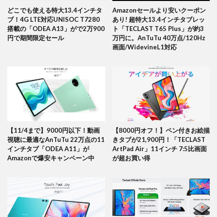
どこでも使える特大13.4インチタ
Amazonセールより安いクーポン
ブ！4G LTE対応UNISOC T7280
あり! 超特大13.4インチタブレッ
搭載の「ODEA A13」がで2万900
ト「TECLAST T65 Plus」が約3
円で期間限定セール
万円に。AnTuTu 40万点/120Hz
画面/WidevineL1対応
【11/4まで】9000円以下！動画
【8000円オフ！】ペン付きお絵描
視聴に最適なAnTuTu 22万点の11
きタブが21,900円！「TECLAST
インチタブ「ODEA A11」が
ArtPad Air」11インチ 7:5比画面
Amazonで爆安キャンペーン中
が超お買い得