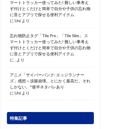
マートトラッカー使ってみた! 難しい事考え
ず付けとくだけと簡単で自分や子供の忘れ物
に音とアプリで探せる便利アイテム
に
Uni
より
忘れ物防止タグ「Tile Pro」「Tile Slim」 ス
マートトラッカー使ってみた! 難しい事考え
ず付けとくだけと簡単で自分や子供の忘れ物
に音とアプリで探せる便利アイテム
に
.
より
アニメ「サイバーパンク: エッジランナー
ズ」感想～涙腺崩壊。とにかく最高だ。それ
しかない。*後半ネタバレあり
に
Uni
より
特集記事