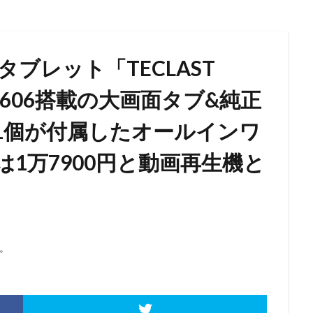
ブレット「TECLAST
C T606搭載の大画面タブ&純正
1個が付属したオールインワ
1万7900円と動画再生機と
。