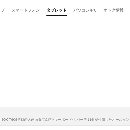
ップ
スマートフォン
タブレット
パソコン/PC
オトク情報
! UNISOC T606搭載の大画面タブ&純正キーボード/カバー等11個が付属したオ