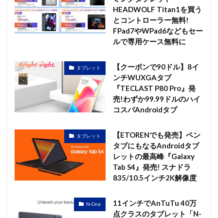
HEADWOLF Titan1を買う
とコントローラー無料!
FPad7やWPad6などもセー
ルで専用ケース無料に
【クーポンで90ドル】8イ
タブレット
ンチWUXGAタブ
『TECLAST P80 Pro』発
売!わずか99.99ドルのハイ
コスパAndroidタブ
【ETORENでも発売】ペン
タブレット
タブにもなるAndroidタブ
レットの最高峰『Galaxy
Tab S4』発売! スナドラ
835/10.5インチ2K解像度
11インチでAnTuTu 40万
N-One
点クラスのタブレット「N-