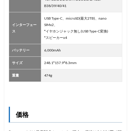
B38/39/40/41
USB Type-C、microSD(最大2TB)、nano
インターフェー
SIMx2、
ス
*イヤホンジャック無し(USB Type-C変換)
*スピーカーx4
バッテリー
6,000mAh
サイズ
248.1*157.9*8.3mm
重量
474g
価格