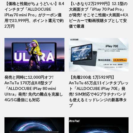
【価格と性能がちょうどいい】8.4
【いきなり2万2999円】12.1型の
インチタブ「ALLDOCUBE
大画面タブ「iPlay 70 Pad Pro」
iPlay70 mini Pro」がクーポン適
が発売! そこそこ性能+大画面+4ス
用で23,999円、ポイント還元で約
ピーカーで動画視聴タブとして安
2万円
価で最適
発売と同時に12,000円オフ!
【先着200名 1万5929円】
AnTuTu 170万点8.8型タブ
AnTuTu 65万点11インチタブレッ
「ALLDOCUBE iPlay 80 mini
ト「ALLDOCUBE iPlay 70E」発
Ultra」発売! 先代の難点を克服し
売! SIM対応で4Gプラチナバンド
4G/5G通信にも対応
も使えるミッドレンジの新基準タ
ブ