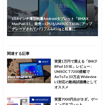
10.4インチ薄型軽量Androidタブレット「BMAX
MaxPad I11」発売～CPUもUNISOC T618にアップ
グレードされてパワフル&450gと軽量に
関連する記事
実質1万円で買える「BNCF
BNCF
BPad 10 SE」レビュー :
UNISOC T7200搭載で
AnTuTu 33万点 Widevine
L1対応の動画試聴機として
オススメ
実質7000円分がタダ。ゲー
HEADWOLF
ミングタブレット