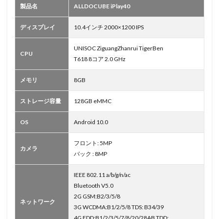
製品名
ALLDOCUBE iPlay40
ディスプレイ
10.4インチ 2000×1200 IPS
UNISOC ZiguangZhanrui TigerBen
CPU
T618 8コア 2.0 GHz
メモリ
8GB
ストレージ容量
128GB eMMC
OS
Android 10.0
フロント: 5MP
カメラ
バック : 8MP
IEEE 802.11 a/b/g/n/ac
Bluetooth V5.0
2G GSM:B2/3/5/8
ネットワーク
3G WCDMA:B1/2/5/8 TDS: B34/39
4G FDD:B1/2/3/5/7/8/20/28AB TDD: