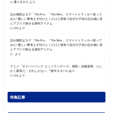
に
通りすがり
より
忘れ物防止タグ「Tile Pro」「Tile Slim」 スマートトラッカー使って
みた! 難しい事考えず付けとくだけと簡単で自分や子供の忘れ物に音
とアプリで探せる便利アイテム
に
Uni
より
忘れ物防止タグ「Tile Pro」「Tile Slim」 スマートトラッカー使って
みた! 難しい事考えず付けとくだけと簡単で自分や子供の忘れ物に音
とアプリで探せる便利アイテム
に
.
より
アニメ「サイバーパンク: エッジランナーズ」感想～涙腺崩壊。とに
かく最高だ。それしかない。*後半ネタバレあり
に
Uni
より
特集記事