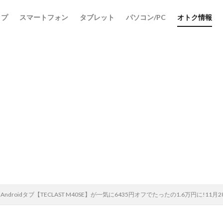
ップ
スマートフォン
タブレット
パソコン/PC
オトク情報
検索
インチAndroidタブ【TECLAST M40SE】が一気に6435円オフでたったの1.6万円に!