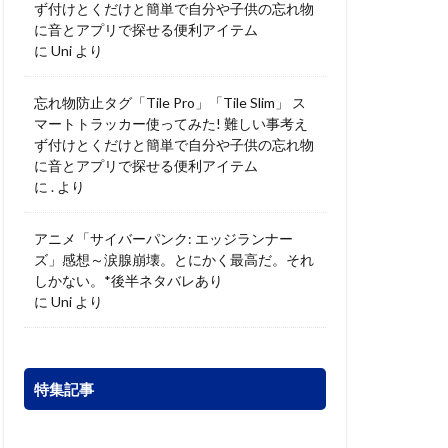
ず付けとくだけと簡単で自分や子供の忘れ物
に音とアプリで探せる便利アイテム
に
Uni
より
忘れ物防止タグ「Tile Pro」「Tile Slim」 ス
マートトラッカー使ってみた! 難しい事考え
ず付けとくだけと簡単で自分や子供の忘れ物
に音とアプリで探せる便利アイテム
に
.
より
アニメ「サイバーパンク: エッジランナー
ズ」感想～涙腺崩壊。とにかく最高だ。それ
しかない。*後半ネタバレあり
に
Uni
より
特集記事