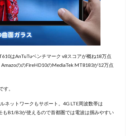
T610はAnTuTuベンチマーク v8スコアが概ね18万点
ののFireHD10のMediaTek MT8183が12万点
。
Cです。
モバイルネットワークもサポート。4G LTE周波数帯は
ドコモもB1/B3が使えるので首都圏では電波は掴みやすい