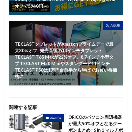
オフで5940円～
次の記事
TECLASTタブレットがAmazonプライムデーで最
大30%オフ! 発売直後の13インチタブレット
TECLAST T65 Maxが22%オフ、8.7インチ小型タ
ブ TECLAST M50 Miniやスタンダード11インチ
TECLAST P50は1万円台前半から半ばでお買い得価
格に
関連する記事
ORICOのパソコン周辺機器
Amazon
が最大50%オフとなるクー
ポンまとめ : 6 in 1 マルチポ