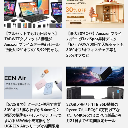
【フルセットでも1万円台から】
【最大30%OFF】Amazonプライ
TABWEEタブレット3機種が
ムデーでFlexiSpot昇降デスク
Amazonプライムデー先行セール
「E7」が39,900円で天板セットも
で最大42%オフの15,999円から。
30%オフ!オフィスチェア等も
25%オフなど
【5/25まで】クーポン併用で実質
32GBメモリと1TB SSD搭載の
30%オフ! 厚さわずか8.6mmQi2
Ryzen 7ミニPCが10万円以下な
対応の極薄モバイルバッテリー/つ
ど。GMKtecのミニPC 3製品が4
まめる65W極小充電器など
月21日までの期間限定セール
UGREEN Airシリーズが期間限定