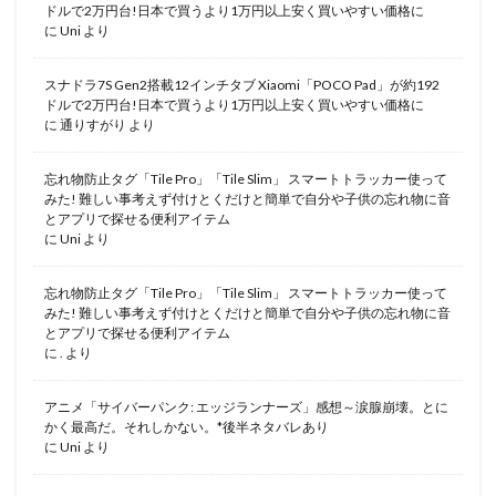
ドルで2万円台!日本で買うより1万円以上安く買いやすい価格に
に
Uni
より
スナドラ7S Gen2搭載12インチタブ Xiaomi「POCO Pad」が約192
ドルで2万円台!日本で買うより1万円以上安く買いやすい価格に
に
通りすがり
より
忘れ物防止タグ「Tile Pro」「Tile Slim」 スマートトラッカー使って
みた! 難しい事考えず付けとくだけと簡単で自分や子供の忘れ物に音
とアプリで探せる便利アイテム
に
Uni
より
忘れ物防止タグ「Tile Pro」「Tile Slim」 スマートトラッカー使って
みた! 難しい事考えず付けとくだけと簡単で自分や子供の忘れ物に音
とアプリで探せる便利アイテム
に
.
より
アニメ「サイバーパンク: エッジランナーズ」感想～涙腺崩壊。とに
かく最高だ。それしかない。*後半ネタバレあり
に
Uni
より