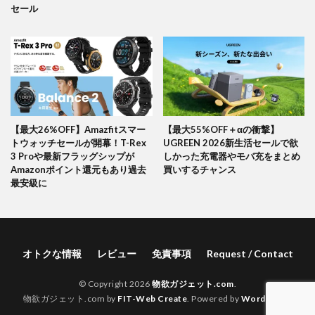
セール
【最大26%OFF】Amazfitスマー
【最大55%OFF＋αの衝撃】
トウォッチセールが開幕！T-Rex
UGREEN 2026新生活セールで欲
3 Proや最新フラッグシップが
しかった充電器やモバ充をまとめ
Amazonポイント還元もあり過去
買いするチャンス
最安級に
オトクな情報
レビュー
免責事項
Request / Contact
© Copyright 2026
物欲ガジェット.com
.
物欲ガジェット.com by
FIT-Web Create
. Powered by
WordPress
.