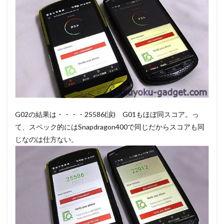
G02の結果は・・・・25586(涙) G01もほぼ同スコア。っ
て、スペック的にはSnapdragon400で同じだからスコアも同
じなのは仕方ない。