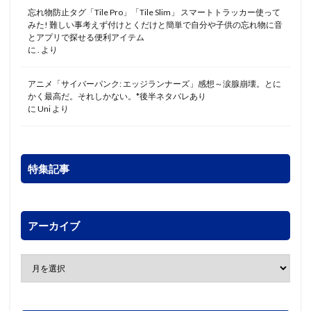
忘れ物防止タグ「Tile Pro」「Tile Slim」 スマートトラッカー使って
みた! 難しい事考えず付けとくだけと簡単で自分や子供の忘れ物に音
とアプリで探せる便利アイテム
に
.
より
アニメ「サイバーパンク: エッジランナーズ」感想～涙腺崩壊。とに
かく最高だ。それしかない。*後半ネタバレあり
に
Uni
より
特集記事
アーカイブ