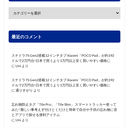
最近のコメント
スナドラ7S Gen2搭載12インチタブ Xiaomi「POCO Pad」が約192
ドルで2万円台!日本で買うより1万円以上安く買いやすい価格に
に
Uni
より
スナドラ7S Gen2搭載12インチタブ Xiaomi「POCO Pad」が約192
ドルで2万円台!日本で買うより1万円以上安く買いやすい価格に
に
通りすがり
より
忘れ物防止タグ「Tile Pro」「Tile Slim」 スマートトラッカー使って
みた! 難しい事考えず付けとくだけと簡単で自分や子供の忘れ物に音
とアプリで探せる便利アイテム
に
Uni
より