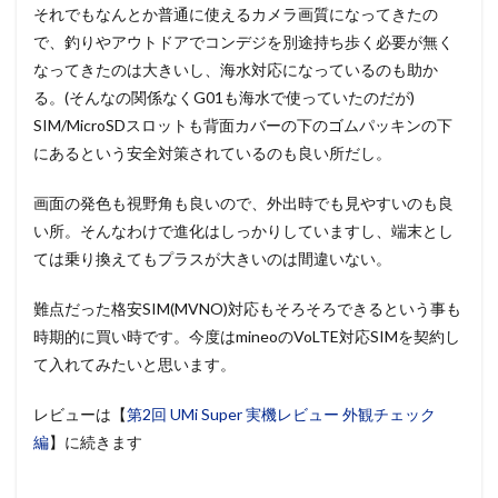
それでもなんとか普通に使えるカメラ画質になってきたの
で、釣りやアウトドアでコンデジを別途持ち歩く必要が無く
なってきたのは大きいし、海水対応になっているのも助か
る。(そんなの関係なくG01も海水で使っていたのだが)
SIM/MicroSDスロットも背面カバーの下のゴムパッキンの下
にあるという安全対策されているのも良い所だし。
画面の発色も視野角も良いので、外出時でも見やすいのも良
い所。そんなわけで進化はしっかりしていますし、端末とし
ては乗り換えてもプラスが大きいのは間違いない。
難点だった格安SIM(MVNO)対応もそろそろできるという事も
時期的に買い時です。今度はmineoのVoLTE対応SIMを契約し
て入れてみたいと思います。
レビューは【
第2回 UMi Super 実機レビュー 外観チェック
編
】に続きます