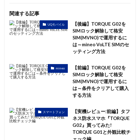
関連する記事
【後編】TORQUE G02を
UQモバイル
SIMロック解除して格安
SIM(MVNO)で運用するに
は～mineo VoLTE SIMのセ
ッティング方法
【前編】TORQUE G02を
mineo
SIMロック解除して格安
SIM(MVNO)で運用するに
は～条件をクリアして購入
する方法
【実機レビュー:前編】タフ
スマートフォン
ネス防水スマホ『TORQUE
G02』買ってみた!
TORQUE G01と外観比較チ
ェック編