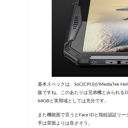
基本スペックは、SoC(CPU)がMediaTek H
版ですね。このあたりは兄弟機とみられる
D
64GBと実用域としては充分です。
また機能面で言うとFace IDと指紋認証
手は背面よりは良さそう。