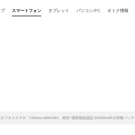
ップ
スマートフォン
タブレット
パソコン/PC
オトク情報
検索
対応タフネススマホ「Ulefone ARMOR3」発売! 側面指紋認証/10300mAh大容量バ