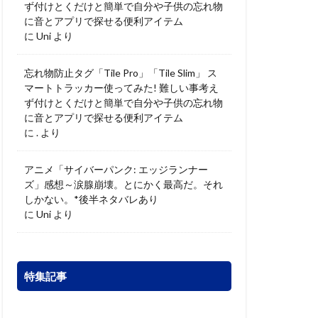
ず付けとくだけと簡単で自分や子供の忘れ物
に音とアプリで探せる便利アイテム
に
Uni
より
忘れ物防止タグ「Tile Pro」「Tile Slim」 ス
マートトラッカー使ってみた! 難しい事考え
ず付けとくだけと簡単で自分や子供の忘れ物
に音とアプリで探せる便利アイテム
に
.
より
アニメ「サイバーパンク: エッジランナー
ズ」感想～涙腺崩壊。とにかく最高だ。それ
しかない。*後半ネタバレあり
に
Uni
より
特集記事