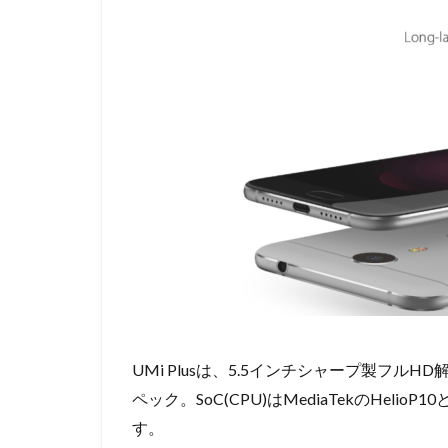
UMi Plusは、5.5インチシャープ製フルH
ペック。SoC(CPU)はMediaTekのHe
す。