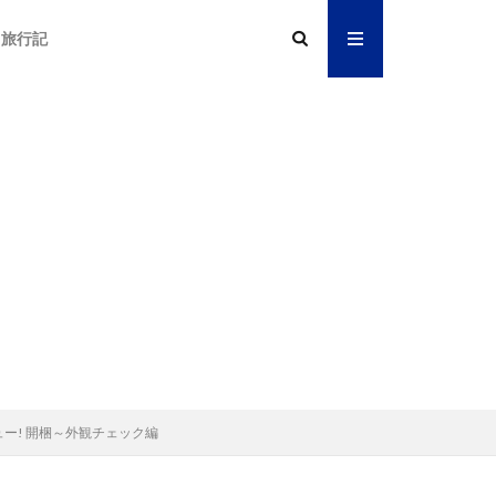
旅行記
レビュー! 開梱～外観チェック編