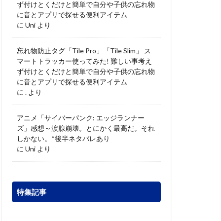
ず付けとくだけと簡単で自分や子供の忘れ物
に音とアプリで探せる便利アイテム
に
Uni
より
忘れ物防止タグ「Tile Pro」「Tile Slim」 ス
マートトラッカー使ってみた! 難しい事考え
ず付けとくだけと簡単で自分や子供の忘れ物
に音とアプリで探せる便利アイテム
に
.
より
アニメ「サイバーパンク: エッジランナー
ズ」感想～涙腺崩壊。とにかく最高だ。それ
しかない。*後半ネタバレあり
に
Uni
より
特集記事