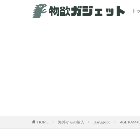
ト
HOME
海外からの輸入
Banggood
4GB RA