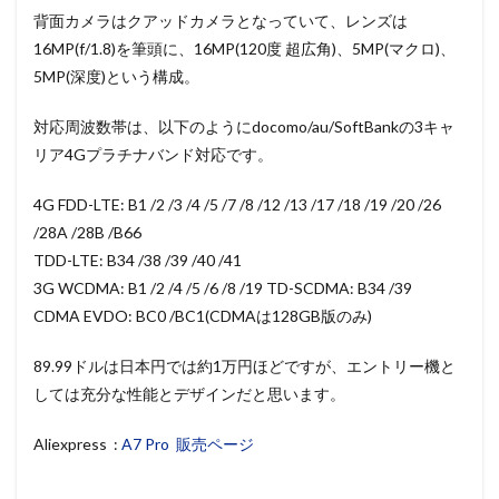
背面カメラはクアッドカメラとなっていて、レンズは
16MP(f/1.8)を筆頭に、16MP(120度 超広角)、5MP(マクロ)、
5MP(深度)という構成。
対応周波数帯は、以下のようにdocomo/au/SoftBankの3キャ
リア4Gプラチナバンド対応です。
4G FDD-LTE: B1 /2 /3 /4 /5 /7 /8 /12 /13 /17 /18 /19 /20 /26
/28A /28B /B66
TDD-LTE: B34 /38 /39 /40 /41
3G WCDMA: B1 /2 /4 /5 /6 /8 /19 TD-SCDMA: B34 /39
CDMA EVDO: BC0 /BC1(CDMAは128GB版のみ)
89.99ドルは日本円では約1万円ほどですが、エントリー機と
しては充分な性能とデザインだと思います。
Aliexpress :
A7 Pro 販売ページ