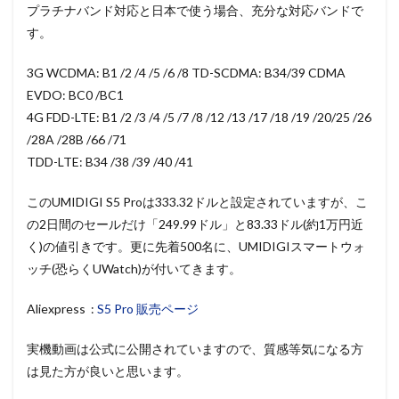
プラチナバンド対応と日本で使う場合、充分な対応バンドで
す。
3G WCDMA: B1 /2 /4 /5 /6 /8 TD-SCDMA: B34/39 CDMA
EVDO: BC0 /BC1
4G FDD-LTE: B1 /2 /3 /4 /5 /7 /8 /12 /13 /17 /18 /19 /20/25 /26
/28A /28B /66 /71
TDD-LTE: B34 /38 /39 /40 /41
このUMIDIGI S5 Proは333.32ドルと設定されていますが、こ
の2日間のセールだけ「249.99ドル」と83.33ドル(約1万円近
く)の値引きです。更に先着500名に、
UMIDIGIスマートウォ
ッチ(恐らくUWatch)が付いてきます。
Aliexpress :
S5 Pro 販売ページ
実機動画は公式に公開されていますので、質感等気になる方
は見た方が良いと思います。