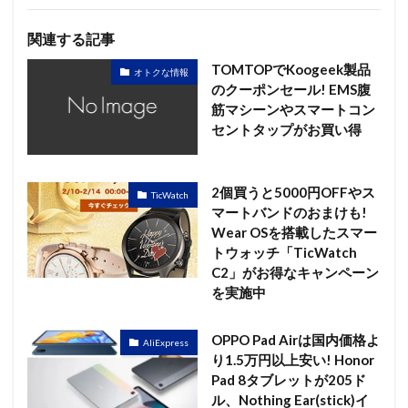
関連する記事
TOMTOPでKoogeek製品
オトクな情報
のクーポンセール! EMS腹
筋マシーンやスマートコン
セントタップがお買い得
2個買うと5000円OFFやス
TicWatch
マートバンドのおまけも!
Wear OSを搭載したスマー
トウォッチ「TicWatch
C2」がお得なキャンペーン
を実施中
OPPO Pad Airは国内価格よ
AliExpress
り1.5万円以上安い! Honor
Pad 8タブレットが205ド
ル、Nothing Ear(stick)イ