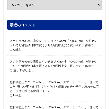
最近のコメント
スナドラ7S Gen2搭載12インチタブ Xiaomi「POCO Pad」が約192
ドルで2万円台!日本で買うより1万円以上安く買いやすい価格に
に
Uni
より
スナドラ7S Gen2搭載12インチタブ Xiaomi「POCO Pad」が約192
ドルで2万円台!日本で買うより1万円以上安く買いやすい価格に
に
通りすがり
より
忘れ物防止タグ「Tile Pro」「Tile Slim」 スマートトラッカー使って
みた! 難しい事考えず付けとくだけと簡単で自分や子供の忘れ物に音
とアプリで探せる便利アイテム
に
Uni
より
忘れ物防止タグ「Tile Pro」「Tile Slim」 スマートトラッカー使って