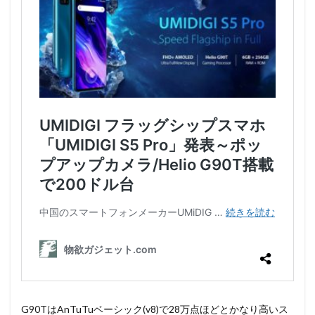
G90TはAnTuTuベーシック(v8)で28万点ほどとかなり高いス