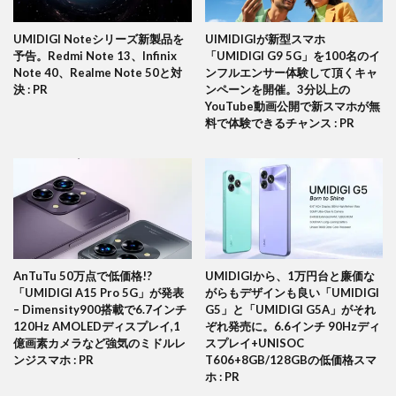
UMIDIGI Noteシリーズ新製品を
UIMIDIGIが新型スマホ
予告。Redmi Note 13、Infinix
「UMIDIGI G9 5G」を100名のイ
Note 40、Realme Note 50と対
ンフルエンサー体験して頂くキャ
決 : PR
ンペーンを開催。3分以上の
YouTube動画公開で新スマホが無
料で体験できるチャンス : PR
AnTuTu 50万点で低価格!?
UMIDIGIから、1万円台と廉価な
「UMIDIGI A15 Pro 5G」が発表
がらもデザインも良い「UMIDIGI
– Dimensity900搭載で6.7インチ
G5」と「UMIDIGI G5A」がそれ
120Hz AMOLEDディスプレイ,1
ぞれ発売に。6.6インチ 90Hzディ
億画素カメラなど強気のミドルレ
スプレイ+UNISOC
ンジスマホ : PR
T606+8GB/128GBの低価格スマ
ホ : PR