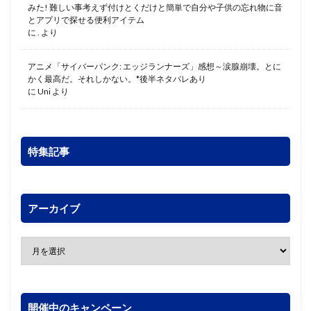
みた! 難しい事考えず付けとくだけと簡単で自分や子供の忘れ物に音
とアプリで探せる便利アイテム
に
.
より
アニメ「サイバーパンク: エッジランナーズ」感想～涙腺崩壊。とに
かく最高だ。それしかない。*後半ネタバレあり
に
Uni
より
特集記事
アーカイブ
開催中のキャンペーン