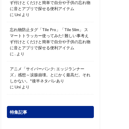
ず付けとくだけと簡単で自分や子供の忘れ物
に音とアプリで探せる便利アイテム
に
Uni
より
忘れ物防止タグ「Tile Pro」「Tile Slim」 ス
マートトラッカー使ってみた! 難しい事考え
ず付けとくだけと簡単で自分や子供の忘れ物
に音とアプリで探せる便利アイテム
に
.
より
アニメ「サイバーパンク: エッジランナー
ズ」感想～涙腺崩壊。とにかく最高だ。それ
しかない。*後半ネタバレあり
に
Uni
より
特集記事