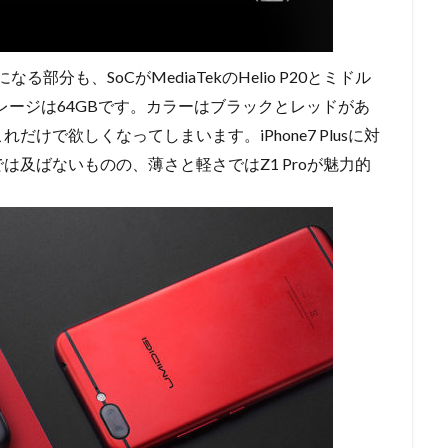
分も、SoCがMediaTekのHelio P20とミドル
レージは64GBです。カラーはブラックとレッドがあ
けで欲しくなってしまいます。iPhone7 Plusに対
及ばないものの、薄さと軽さではZ1 Proが魅力的