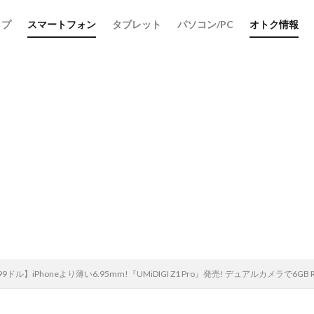
ップ
スマートフォン
タブレット
パソコン/PC
オトク情報
ドル】iPhoneより薄い6.95mm!『UMiDIGI Z1 Pro』発売! デュアルカメラで6