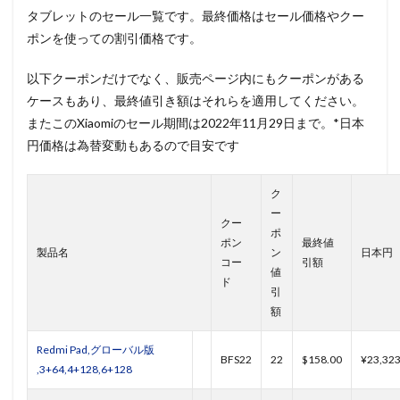
タブレットのセール一覧です。最終価格はセール価格やクー
ポンを使っての割引価格です。
以下クーポンだけでなく、販売ページ内にもクーポンがある
ケースもあり、最終値引き額はそれらを適用してください。
またこのXiaomiのセール期間は2022年11月29日まで。*日本
円価格は為替変動もあるので目安です
ク
ー
クー
ポ
ポン
最終値
製品名
ン
日本円
コー
引額
値
ド
引
額
Redmi Pad,グローバル版
BFS22
22
$158.00
¥23,32
,3+64,4+128,6+128