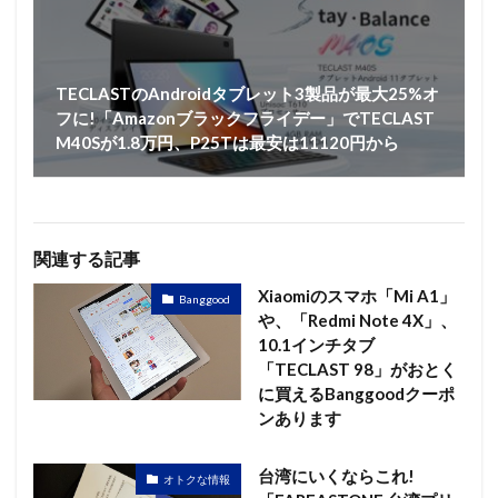
TECLASTのAndroidタブレット3製品が最大25%オ
フに!「Amazonブラックフライデー」でTECLAST
M40Sが1.8万円、P25Tは最安は11120円から
関連する記事
Xiaomiのスマホ「Mi A1」
Banggood
や、「Redmi Note 4X」、
10.1インチタブ
「TECLAST 98」がおとく
に買えるBanggoodクーポ
ンあります
台湾にいくならこれ!
オトクな情報