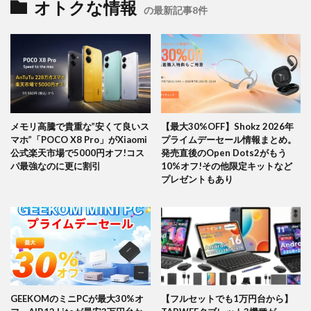
オトクな情報
の最新記事8件
メモリ高騰で貴重な”安くて良いス
【最大30%OFF】Shokz 2026年
マホ”「POCO X8 Pro」がXiaomi
プライムデーセール情報まとめ。
公式楽天市場で5000円オフ!コス
発売直後のOpen Dots2がもう
パ最強なのに更に割引
10%オフ!その他限定キットなど
プレゼントもあり
GEEKOMのミニPCが最大30%オ
【フルセットでも1万円台から】