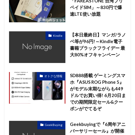
「FAREASTONE 台湾プリ
ペイドSIM」～830円で爆
速LTE使い放題
【本日最終日】マンガ/ラノ
Kindle
ベ等が96円!～Kindle電子
書籍ブラックフライデー 最
大80%オフキャンペーン
SD888搭載 ゲーミングスマ
オトクな情報
ホ『ASUS ROG Phone 5』
がモデル末期ながらも449
ドルでお買い得! 6月20日ま
での期間限定セール&クー
ポンがでてるぞ
Geekbuyingで『6周年アニ
GeekBuying
バーサリーセール』が開催