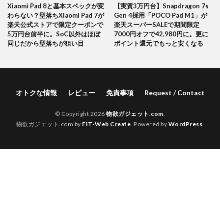
Xiaomi Pad 8と基本スペックが変
【実質3万円台】Snapdragon 7s
わらない？型落ちXiaomi Pad 7が
Gen 4採用「POCO Pad M1」が
楽天公式ストアで限定クーポンで
楽天スーパーSALEで期間限定
5万円台前半に。SoC以外はほぼ
7000円オフで42,980円に。更に
同じだから型落ちが狙い目
ポイント還元でもっと安くなる
オトクな情報
レビュー
免責事項
Request / Contact
© Copyright 2026
物欲ガジェット.com
.
物欲ガジェット.com by
FIT-Web Create
. Powered by
WordPress
.