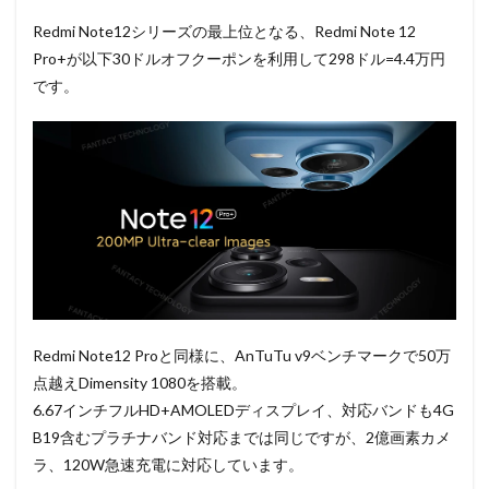
Redmi Note12シリーズの最上位となる、Redmi Note 12
Pro+が以下30ドルオフクーポンを利用して298ドル=4.4万円
です。
Redmi Note12 Proと同様に、AnTuTu v9ベンチマークで50万
点越えDimensity 1080を搭載。
6.67インチフルHD+AMOLEDディスプレイ、対応バンドも4G
B19含むプラチナバンド対応までは同じですが、2億画素カメ
ラ、120W急速充電に対応しています。