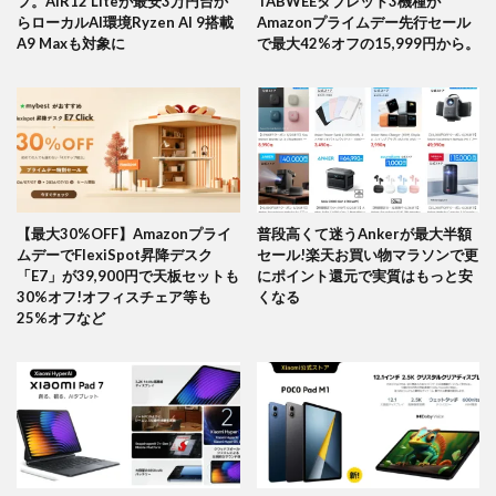
フ。AIR12 Liteが最安3万円台か
TABWEEタブレット3機種が
らローカルAI環境Ryzen AI 9搭載
Amazonプライムデー先行セール
A9 Maxも対象に
で最大42%オフの15,999円から。
【最大30%OFF】Amazonプライ
普段高くて迷うAnkerが最大半額
ムデーでFlexiSpot昇降デスク
セール!楽天お買い物マラソンで更
「E7」が39,900円で天板セットも
にポイント還元で実質はもっと安
30%オフ!オフィスチェア等も
くなる
25%オフなど