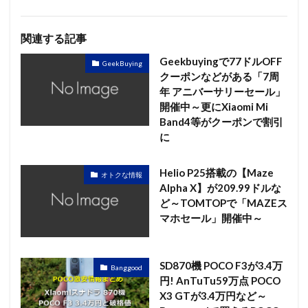
関連する記事
Geekbuyingで77ドルOFF
GeekBuying
クーポンなどがある「7周
年 アニバーサリーセール」
開催中～更にXiaomi Mi
Band4等がクーポンで割引
に
Helio P25搭載の【Maze
オトクな情報
Alpha X】が209.99ドルな
ど～TOMTOPで「MAZEス
マホセール」開催中～
SD870機 POCO F3が3.4万
Banggood
円! AnTuTu59万点 POCO
X3 GTが3.4万円など～