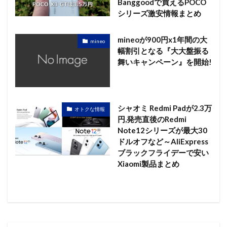
Banggoodで買えるPOCO
シリーズ激安情報まとめ
mineoが900円x1年間の大
mineo
幅割引となる『大大盤振る
舞いキャンペーン』を開始!
シャオミ Redmi Padが2.3万
オトクな情報
円,発売直後のRedmi
Note12シリーズが最大30
ドルオフなど～AliExpress
ブラックフライデーで安い
Xiaomi製品まとめ