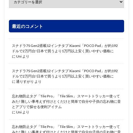
最近のコメント
スナドラ7S Gen2搭載12インチタブ Xiaomi「POCO Pad」が約192
ドルで2万円台!日本で買うより1万円以上安く買いやすい価格に
に
Uni
より
スナドラ7S Gen2搭載12インチタブ Xiaomi「POCO Pad」が約192
ドルで2万円台!日本で買うより1万円以上安く買いやすい価格に
に
通りすがり
より
忘れ物防止タグ「Tile Pro」「Tile Slim」 スマートトラッカー使って
みた! 難しい事考えず付けとくだけと簡単で自分や子供の忘れ物に音
とアプリで探せる便利アイテム
に
Uni
より
忘れ物防止タグ「Tile Pro」「Tile Slim」 スマートトラッカー使って
みた! 難しい事考えず付けとくだけと簡単で自分や子供の忘れ物に音