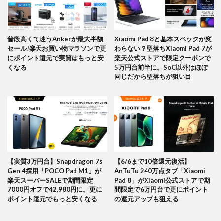
普段高くて迷うAnkerが最大半額
Xiaomi Pad 8と基本スペックが変
セール!楽天お買い物マラソンで更
わらない？型落ちXiaomi Pad 7が
にポイント還元で実質はもっと安
楽天公式ストアで限定クーポンで
くなる
5万円台前半に。SoC以外はほぼ
同じだから型落ちが狙い目
【実質3万円台】Snapdragon 7s
【6/6まで10倍還元復活】
Gen 4採用「POCO Pad M1」が
AnTuTu 240万点タブ「Xiaomi
楽天スーパーSALEで期間限定
Pad 8」がXiaomi公式ストアで期
7000円オフで42,980円に。更に
間限定で6万円台で更にポイント
ポイント還元でもっと安くなる
の還元アップも狙える