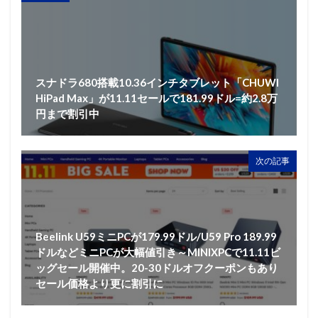
スナドラ680搭載10.36インチタブレット「CHUWI
HiPad Max」が11.11セールで181.99ドル=約2.8万
円まで割引中
次の記事
Beelink U59ミニPCが179.99ドル/U59 Pro 189.99
ドルなどミニPCが大幅値引き～MINIXPCで11.11ビ
ッグセール開催中。20-30ドルオフクーポンもあり
セール価格より更に割引に