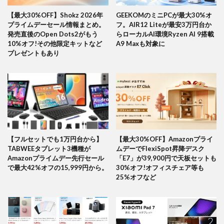
【最大30%OFF】Shokz 2026年
GEEKOMのミニPCが最大30%オ
プライムデーセール情報まとめ。
フ。AIR12 Liteが最安3万円台か
発売直後のOpen Dots2がもう
らローカルAI環境Ryzen AI 9搭載
10%オフ!その他限定キットなど
A9 Maxも対象に
プレゼントもあり
【フルセットでも1万円台から】
【最大30%OFF】Amazonプライ
TABWEEタブレット3機種が
ムデーでFlexiSpot昇降デスク
Amazonプライムデー先行セール
「E7」が39,900円で天板セットも
で最大42%オフの15,999円から。
30%オフ!オフィスチェア等も
25%オフなど