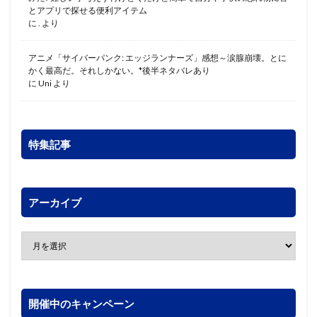
とアプリで探せる便利アイテム
に
.
より
アニメ「サイバーパンク: エッジランナーズ」感想～涙腺崩壊。とに
かく最高だ。それしかない。*後半ネタバレあり
に
Uni
より
特集記事
アーカイブ
開催中のキャンペーン