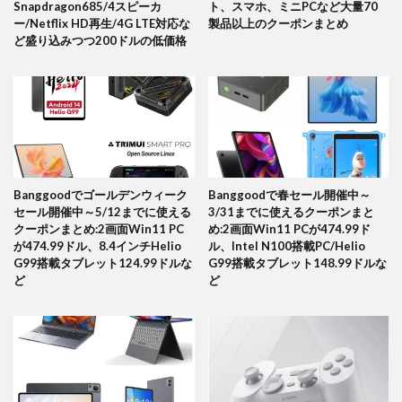
Snapdragon685/4スピーカ
ト、スマホ、ミニPCなど大量70
ー/Netflix HD再生/4G LTE対応な
製品以上のクーポンまとめ
ど盛り込みつつ200ドルの低価格
Banggoodでゴールデンウィーク
Banggoodで春セール開催中～
セール開催中～5/12までに使える
3/31までに使えるクーポンまと
クーポンまとめ:2画面Win11 PC
め:2画面Win11 PCが474.99ド
が474.99ドル、8.4インチHelio
ル、Intel N100搭載PC/Helio
G99搭載タブレット124.99ドルな
G99搭載タブレット148.99ドルな
ど
ど