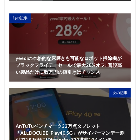
前の記事
yeediの本格的な床磨きも可能なロボット掃除機が
ブラックフライデーセールで最大28%オフ! 普段高
い製品だけに数万円の値引きはチャンス
次の記事
AnTuTuベンチマーク33万点タブレット
「ALLDOCUBE iPlay40 5G」がサイバーマンデー割
引で2.9万円に!Dimensity 720搭載10.4インチ