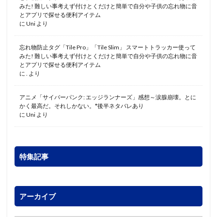
みた! 難しい事考えず付けとくだけと簡単で自分や子供の忘れ物に音
とアプリで探せる便利アイテム
に
Uni
より
忘れ物防止タグ「Tile Pro」「Tile Slim」 スマートトラッカー使って
みた! 難しい事考えず付けとくだけと簡単で自分や子供の忘れ物に音
とアプリで探せる便利アイテム
に
.
より
アニメ「サイバーパンク: エッジランナーズ」感想～涙腺崩壊。とに
かく最高だ。それしかない。*後半ネタバレあり
に
Uni
より
特集記事
アーカイブ