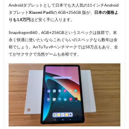
Androidタブレットとして日本でも大人気の11インチAndroid
タブレット
Xiaomi Pad5
の 6GB+256GB 版が、
日本の価格よ
りも1.8万円
ほど安く手に入ります。
Snapdragon860，6GB+256GBというスペックは抜群で、末
永く快適に使いたいならこれぐらいのスペックなら数年は余
裕でしょう。AnTuTu v9ベンチマークでは58万点もあり、全
てがサクサクで当然ゲームも余裕です。