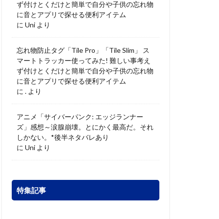
ず付けとくだけと簡単で自分や子供の忘れ物
に音とアプリで探せる便利アイテム
に
Uni
より
忘れ物防止タグ「Tile Pro」「Tile Slim」 ス
マートトラッカー使ってみた! 難しい事考え
ず付けとくだけと簡単で自分や子供の忘れ物
に音とアプリで探せる便利アイテム
に
.
より
アニメ「サイバーパンク: エッジランナー
ズ」感想～涙腺崩壊。とにかく最高だ。それ
しかない。*後半ネタバレあり
に
Uni
より
特集記事