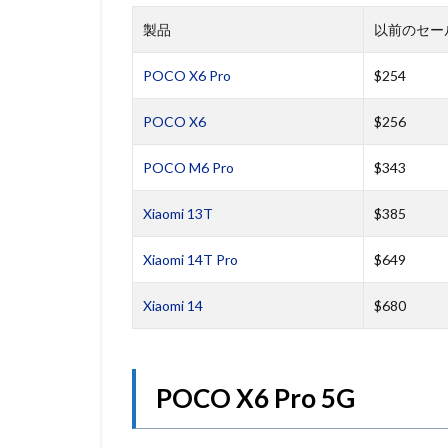
製品
以前のセー
POCO X6 Pro
$254
POCO X6
$256
POCO M6 Pro
$343
Xiaomi 13T
$385
Xiaomi 14T Pro
$649
Xiaomi 14
$680
POCO X6 Pro 5G