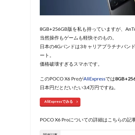
8GB+256GB版を私も持っていますが、AnT
当然操作もゲームも軽快そのもの。
日本の4Gバンドは3キャリアプラチナバン
ート。
価格破壊すぎるスマホです。
このPOCO X6 Proが
AliExpress
では
8GB+2
日本円だとだいたい3.4万円ですね。
AliExpressでみる
POCO X6 Proについての詳細はこちら
関連記事