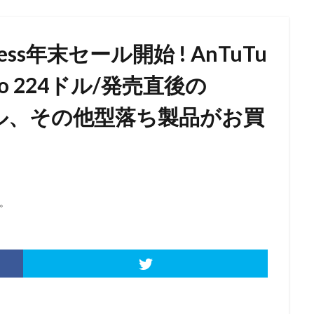
press年末セール開始 ! AnTuTu
Pro 224ドル/発売直後の
 587ドル、その他型落ち製品がお買
。