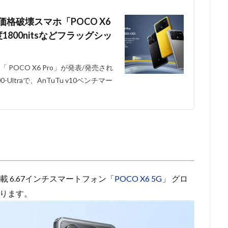
的価格破壊スマホ「POCO X6
輝度1800nitsなどフラッグシッ
OCO X6 Pro」が発表/発売され
0-Ultraで、AnTuTu v10ベンチマー
 Gen2搭載 6.67インチスマートフォン「
POCO X6 5G
」 グロ
なります。