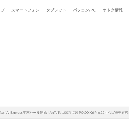
ップ
スマートフォン
タブレット
パソコン/PC
オトク情報
6製品がAliExpress年末セール開始 ! AnTuTu 100万点超 POCO X6 Pro 224ドル/発