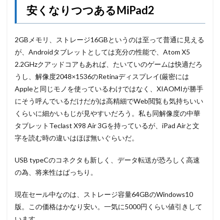
安くなりつつあるMiPad2
2GBメモリ、ストレージ16GBというのは至って普通に見える
が、Androidタブレットとしては充分の性能で、Atom X5
2.2GHzクアッドコアもあれば、たいていのゲームは快適だろ
うし、解像度2048×1536のRetinaディスプレイ(厳密には
Appleと同じモノを使っているわけではなく、XIAOMIが勝手
にそう呼んでいるだけだが)は高精細でWeb閲覧も気持ちいい
くらいに細かいもじが見やすいだろう。私も同解像度の中華
タブレットTeclast X98 Air 3Gを持っているが、iPad Airと文
字を読む時の違いはほぼ無いぐらいだ。
USB typeCのコネクタも新しく、データ転送が恐ろしく高速
の為、将来性はばっちり。
現在セール中なのは、ストレージ容量64GBのWindows10
版。この価格はかなり安い。一気に5000円くらい値引きして
います。