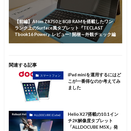
【前編】Atom Z8750と8GB RAMを搭載したワン
ランク上のSurface風タブレット『TECLAST
Tbook16 Power』レビュー! 開梱～外観チェック編
関連する記事
iPad miniを運用するにはど
スマートフォン
こが一番得なのか考えてみ
ました
Helio X27搭載の10.1イン
ALLDOCUBE (Cube)
チ2K解像度タブレット
「ALLDOCUBE M5X」発