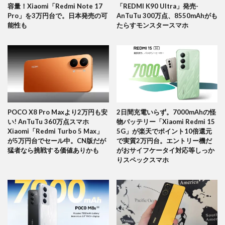
容量！Xiaomi「Redmi Note 17
「REDMI K90 Ultra」発売-
Pro」を3万円台で。日本発売の可
AnTuTu 300万点、8550mAhがも
能性も
たらすモンスタースマホ
POCO X8 Pro Maxより2万円も安
2日間充電いらず。7000mAhの怪
い! AnTuTu 360万点スマホ
物バッテリー「Xiaomi Redmi 15
Xiaomi「Redmi Turbo 5 Max」
5G」が楽天でポイント10倍還元
が5万円台でセール中。CN版だが
で実質2万円台。エントリー機だ
猛者なら挑戦する価値ありかも
がおサイフケータイ対応等しっか
りスペックスマホ