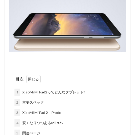
目次
1
XiaoMi Mi Pad2ってどんなタブレット?
2
主要スペック
3
XiaoMi Mi Pad 2 Photo
4
安くなりつつあるMiPad2
5
関連ページ