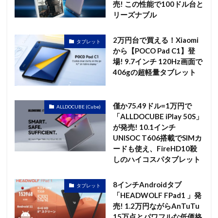
売! この性能で100ドル台と
リーズナブル
2万円台で買える！Xiaomi
タブレット
から【POCO Pad C1】登
場! 9.7インチ 120Hz画面で
406gの超軽量タブレット
僅か75.49ドル=1万円で
ALLDOCUBE (Cube)
「ALLDOCUBE iPlay 50S」
が発売! 10.1インチ
UNISOC T606搭載でSIMカ
ードも使え、FireHD10殺
しのハイコスパタブレット
8インチAndroidタブ
タブレット
「HEADWOLF FPad1 」発
売! 1.2万円ながらAnTuTu
15万点とパワフルな低価格