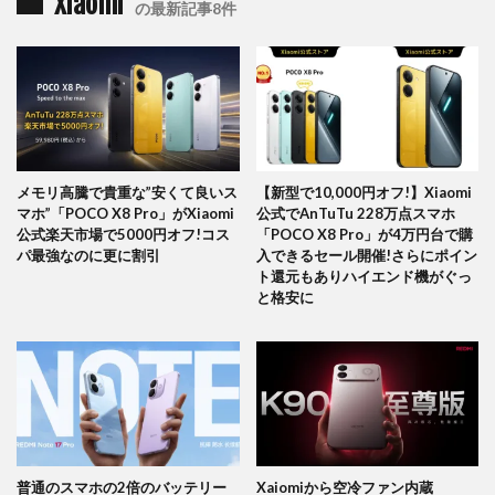
Xiaomi
の最新記事8件
メモリ高騰で貴重な”安くて良いス
【新型で10,000円オフ!】Xiaomi
マホ”「POCO X8 Pro」がXiaomi
公式でAnTuTu 228万点スマホ
公式楽天市場で5000円オフ!コス
「POCO X8 Pro」が4万円台で購
パ最強なのに更に割引
入できるセール開催!さらにポイン
ト還元もありハイエンド機がぐっ
と格安に
普通のスマホの2倍のバッテリー
Xaiomiから空冷ファン内蔵