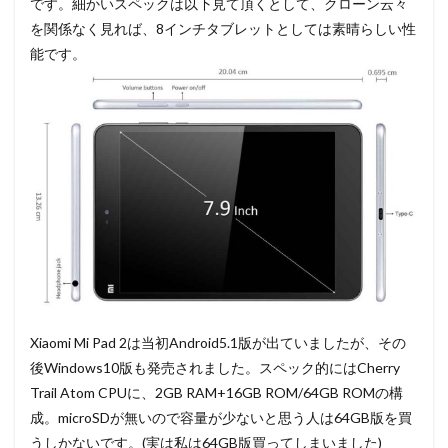
です。細かいスペックは以下見て頂くとして、クローン云々
を関係なく見れば、8インチタブレットとしては素晴らしい性
能です。
Xiaomi Mi Pad 2は当初Android5.1版が出ていましたが、その
後Windows10版も発売されました。スペック的にはCherry
Trail Atom CPUに、2GB RAM+16GB ROM/64GB ROMの構
成。microSDが無いので容量が少ないと思う人は64GB版を買
うしかないです。(実は私は64GB版買ってしまいました)