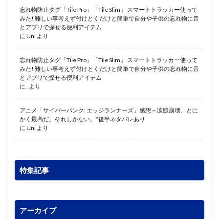
忘れ物防止タグ「Tile Pro」「Tile Slim」 スマートトラッカー使って
みた! 難しい事考えず付けとくだけと簡単で自分や子供の忘れ物に音
とアプリで探せる便利アイテム
に
Uni
より
忘れ物防止タグ「Tile Pro」「Tile Slim」 スマートトラッカー使って
みた! 難しい事考えず付けとくだけと簡単で自分や子供の忘れ物に音
とアプリで探せる便利アイテム
に
.
より
アニメ「サイバーパンク: エッジランナーズ」感想～涙腺崩壊。とに
かく最高だ。それしかない。*後半ネタバレあり
に
Uni
より
特集記事
アーカイブ