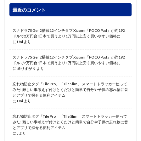
最近のコメント
スナドラ7S Gen2搭載12インチタブ Xiaomi「POCO Pad」が約192
ドルで2万円台!日本で買うより1万円以上安く買いやすい価格に
に
Uni
より
スナドラ7S Gen2搭載12インチタブ Xiaomi「POCO Pad」が約192
ドルで2万円台!日本で買うより1万円以上安く買いやすい価格に
に
通りすがり
より
忘れ物防止タグ「Tile Pro」「Tile Slim」 スマートトラッカー使って
みた! 難しい事考えず付けとくだけと簡単で自分や子供の忘れ物に音
とアプリで探せる便利アイテム
に
Uni
より
忘れ物防止タグ「Tile Pro」「Tile Slim」 スマートトラッカー使って
みた! 難しい事考えず付けとくだけと簡単で自分や子供の忘れ物に音
とアプリで探せる便利アイテム
に
.
より