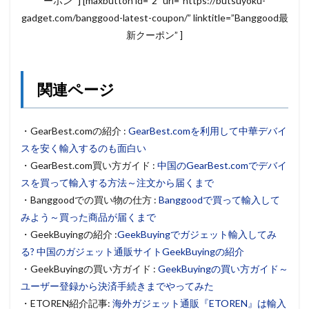
ーポン” ] [maxbutton id=”2″ url=”https://butsuyoku-
gadget.com/banggood-latest-coupon/” linktitle=”Banggood最
新クーポン” ]
関連ページ
・GearBest.comの紹介 :
GearBest.comを利用して中華デバイ
スを安く輸入するのも面白い
・GearBest.com買い方ガイド :
中国のGearBest.comでデバイ
スを買って輸入する方法～注文から届くまで
・Banggoodでの買い物の仕方 :
Banggoodで買って輸入して
みよう～買った商品が届くまで
・GeekBuyingの紹介 :
GeekBuyingでガジェット輸入してみ
る? 中国のガジェット通販サイトGeekBuyingの紹介
・GeekBuyingの買い方ガイド :
GeekBuyingの買い方ガイド～
ユーザー登録から決済手続きまでやってみた
・ETOREN紹介記事:
海外ガジェット通販『ETOREN』は輸入