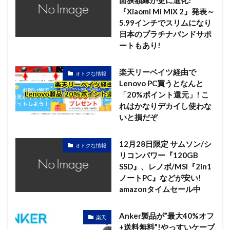
面狭額縁が更に進化!
『Xiaomi Mi MIX 2』発表～
5.99インチでスリムになり
日本のプラチナバンドサポ
ートもあり!
楽天リーベイツ経由で
オトクな情報
Lenovo PC買うとなんと
「20%ポイント還元」! こ
れはかなりデカイし使わな
いと損だぞ
12月28日限定 サムソン/シ
オトクな情報
リコンパワー『120GB
SSD』、レノボ/MSI『2in1
ノートPC』などが安い!
amazonタイムセール中
Anker製品が”最大40%オフ
楽天
+送料無料”!やっすいケーブ