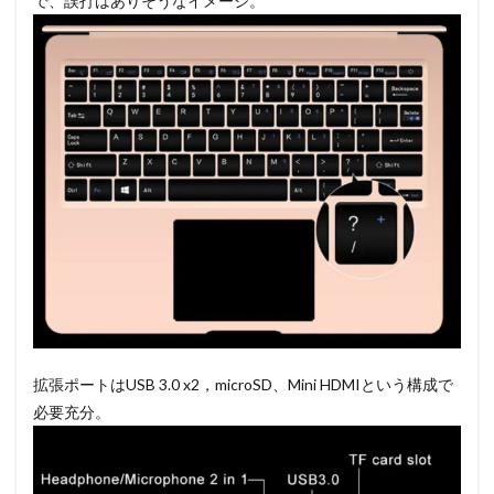
で、誤打はありそうなイメージ。
拡張ポートはUSB 3.0 x2，microSD、Mini HDMIという構成で
必要充分。