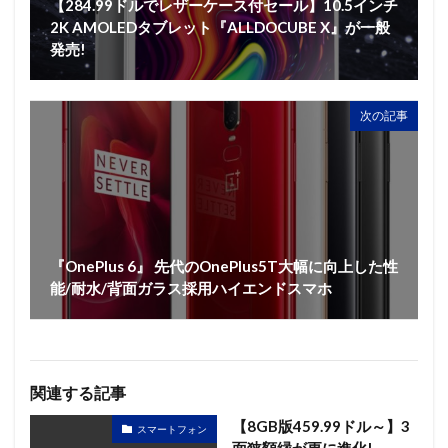
【284.99ドルでレザーケース付セール】10.5インチ
2K AMOLEDタブレット『ALLDOCUBE X』が一般
発売!
次の記事
『OnePlus 6』 先代のOnePlus5T大幅に向上した性
能/耐水/背面ガラス採用ハイエンドスマホ
関連する記事
【8GB版459.99ドル～】3
スマートフォン