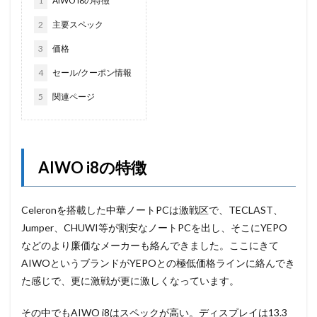
1
AIWO i8の特徴
2
主要スペック
3
価格
4
セール/クーポン情報
5
関連ページ
AIWO i8の特徴
Celeronを搭載した中華ノートPCは激戦区で、TECLAST、
Jumper、CHUWI等が割安なノートPCを出し、そこにYEPO
などのより廉価なメーカーも絡んできました。ここにきて
AIWOというブランドがYEPOとの極低価格ラインに絡んでき
た感じで、更に激戦が更に激しくなっています。
その中でもAIWO i8はスペックが高い。ディスプレイは13.3