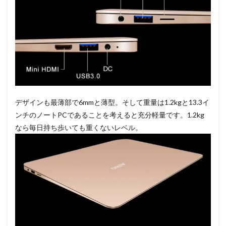
デザインも最薄部で6mmと薄型。そして重量は1.2kgと13.3イ
ンチのノートPCであることを考えると充分軽量です。1.2kg
なら毎日持ち歩いても重くないレベル。