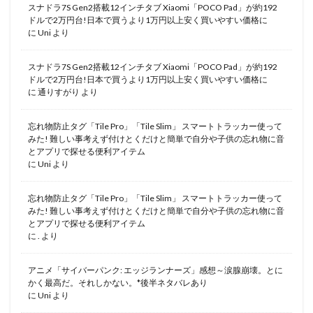
スナドラ7S Gen2搭載12インチタブ Xiaomi「POCO Pad」が約192
ドルで2万円台!日本で買うより1万円以上安く買いやすい価格に
に
Uni
より
スナドラ7S Gen2搭載12インチタブ Xiaomi「POCO Pad」が約192
ドルで2万円台!日本で買うより1万円以上安く買いやすい価格に
に
通りすがり
より
忘れ物防止タグ「Tile Pro」「Tile Slim」 スマートトラッカー使って
みた! 難しい事考えず付けとくだけと簡単で自分や子供の忘れ物に音
とアプリで探せる便利アイテム
に
Uni
より
忘れ物防止タグ「Tile Pro」「Tile Slim」 スマートトラッカー使って
みた! 難しい事考えず付けとくだけと簡単で自分や子供の忘れ物に音
とアプリで探せる便利アイテム
に
.
より
アニメ「サイバーパンク: エッジランナーズ」感想～涙腺崩壊。とに
かく最高だ。それしかない。*後半ネタバレあり
に
Uni
より