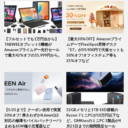
【フルセットでも1万円台から】
【最大30%OFF】Amazonプライ
TABWEEタブレット3機種が
ムデーでFlexiSpot昇降デスク
Amazonプライムデー先行セール
「E7」が39,900円で天板セットも
で最大42%オフの15,999円から。
30%オフ!オフィスチェア等も
25%オフなど
【5/25まで】クーポン併用で実質
32GBメモリと1TB SSD搭載の
30%オフ! 厚さわずか8.6mmQi2
Ryzen 7ミニPCが10万円以下な
対応の極薄モバイルバッテリー/つ
ど。GMKtecのミニPC 3製品が4
まめる65W極小充電器など
月21日までの期間限定セール