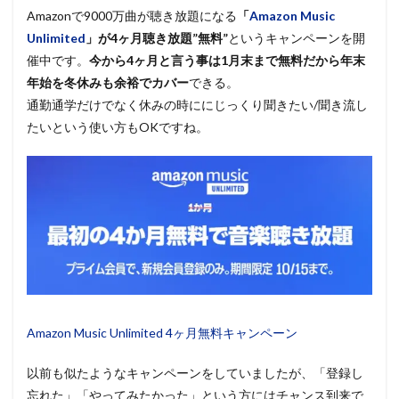
Amazonで9000万曲が聴き放題になる
「
Amazon Music
Unlimited
」が4
ヶ月聴き放題”無料”
というキャンペーンを開
催中です。
今から4ヶ月と言う事は1月末まで無料だから年末
年始を冬休みも余裕でカバー
できる。
通勤通学だけでなく休みの時ににじっくり聞きたい/聞き流し
たいという使い方もOKですね。
Amazon Music Unlimited 4ヶ月無料キャンペーン
以前も似たようなキャンペーンをしていましたが、「登録し
忘れた」「やってみたかった」という方にはチャンス到来で