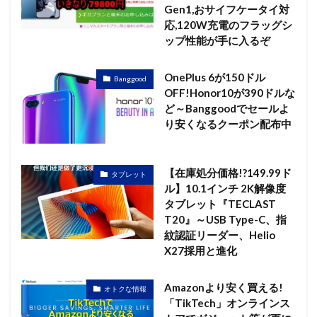
Gen1,おサイフケータイ対
応,120W充電のフラッグシ
ップ性能が手に入るぞ
OnePlus 6が150ドル
Banggood
OFF!Honor10が390ドルな
ど～Banggoodでセールよ
り安くなるクーポン配布中
【在庫処分価格!?149.99ド
タブレット
ル】10.1インチ 2K解像度
タブレット『TECLAST
T20』～USB Type-C、指
紋認証リーダー、Helio
X27採用と進化
Amazonより安く買える!
オトクな情報
「TikTech」オンラインス