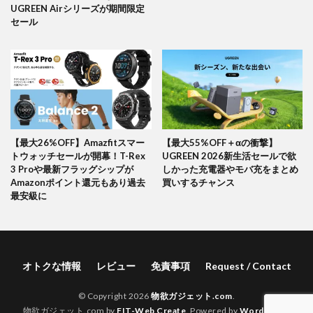
UGREEN Airシリーズが期間限定
セール
【最大26%OFF】Amazfitスマー
【最大55%OFF＋αの衝撃】
トウォッチセールが開幕！T-Rex
UGREEN 2026新生活セールで欲
3 Proや最新フラッグシップが
しかった充電器やモバ充をまとめ
Amazonポイント還元もあり過去
買いするチャンス
最安級に
オトクな情報
レビュー
免責事項
Request / Contact
© Copyright 2026
物欲ガジェット.com
.
物欲ガジェット.com by
FIT-Web Create
. Powered by
WordPress
.