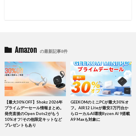
Amazon
の最新記事8件
【最大30%OFF】Shokz 2026年
GEEKOMのミニPCが最大30%オ
プライムデーセール情報まとめ。
フ。AIR12 Liteが最安3万円台か
発売直後のOpen Dots2がもう
らローカルAI環境Ryzen AI 9搭載
10%オフ!その他限定キットなど
A9 Maxも対象に
プレゼントもあり