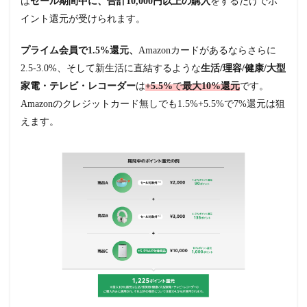
は
セール期間中に、合計10,000円以上の購入
をするだけでポ
イント還元が受けられます。
プライム会員で1.5%還元、
Amazonカードがあるならさらに
2.5-3.0%、そして新生活に直結するような
生活/理容/健康/大型
家電・テレビ・レコーダー
は
+5.5%
で
最大10%還元
です。
Amazonのクレジットカード無しでも1.5%+5.5%で7%還元は狙
えます。