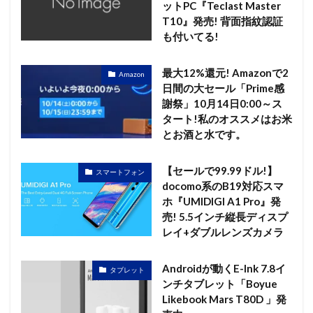
ットPC『Teclast Master
T10』発売! 背面指紋認証
も付いてる!
最大12%還元! Amazonで2
Amazon
日間の大セール「Prime感
謝祭」10月14日0:00～ス
タート!私のオススメはお米
とお酒と水です。
【セールで99.99ドル!】
スマートフォン
docomo系のB19対応スマ
ホ『UMIDIGI A1 Pro』発
売! 5.5インチ縦長ディスプ
レイ+ダブルレンズカメラ
Androidが動くE-Ink 7.8イ
タブレット
ンチタブレット「Boyue
Likebook Mars T80D 」発