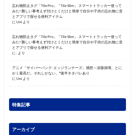
忘れ物防止タグ「Tile Pro」「Tile Slim」 スマートトラッカー使って
みた! 難しい事考えず付けとくだけと簡単で自分や子供の忘れ物に音
とアプリで探せる便利アイテム
に
Uni
より
忘れ物防止タグ「Tile Pro」「Tile Slim」 スマートトラッカー使って
みた! 難しい事考えず付けとくだけと簡単で自分や子供の忘れ物に音
とアプリで探せる便利アイテム
に
.
より
アニメ「サイバーパンク: エッジランナーズ」感想～涙腺崩壊。とに
かく最高だ。それしかない。*後半ネタバレあり
に
Uni
より
特集記事
アーカイブ