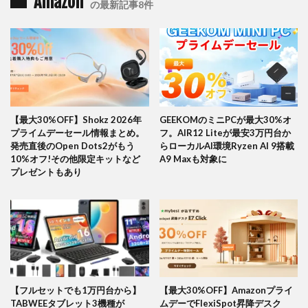
Amazon
の最新記事8件
【最大30%OFF】Shokz 2026年
GEEKOMのミニPCが最大30%オ
プライムデーセール情報まとめ。
フ。AIR12 Liteが最安3万円台か
発売直後のOpen Dots2がもう
らローカルAI環境Ryzen AI 9搭載
10%オフ!その他限定キットなど
A9 Maxも対象に
プレゼントもあり
【フルセットでも1万円台から】
【最大30%OFF】Amazonプライ
TABWEEタブレット3機種が
ムデーでFlexiSpot昇降デスク