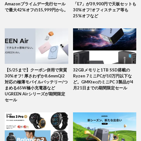
Amazonプライムデー先行セール
「E7」が39,900円で天板セットも
で最大42%オフの15,999円から。
30%オフ!オフィスチェア等も
25%オフなど
【5/25まで】クーポン併用で実質
32GBメモリと1TB SSD搭載の
30%オフ! 厚さわずか8.6mmQi2
Ryzen 7ミニPCが10万円以下な
対応の極薄モバイルバッテリー/つ
ど。GMKtecのミニPC 3製品が4
まめる65W極小充電器など
月21日までの期間限定セール
UGREEN Airシリーズが期間限定
セール