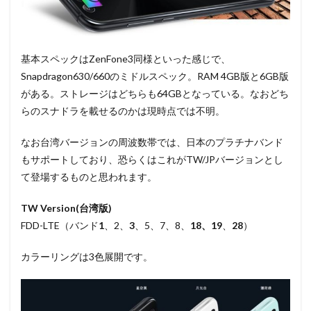
基本スペックはZenFone3同様といった感じで、
Snapdragon630/660のミドルスペック。RAM 4GB版と6GB版
がある。ストレージはどちらも64GBとなっている。なおどち
らのスナドラを載せるのかは現時点では不明。
なお台湾バージョンの周波数帯では、日本のプラチナバンド
もサポートしており、恐らくはこれがTW/JPバージョンとし
て登場するものと思われます。
TW Version(台湾版)
FDD-LTE（バンド
1
、2、
3
、5、7、8、
18、19
、
28
）
カラーリングは3色展開です。