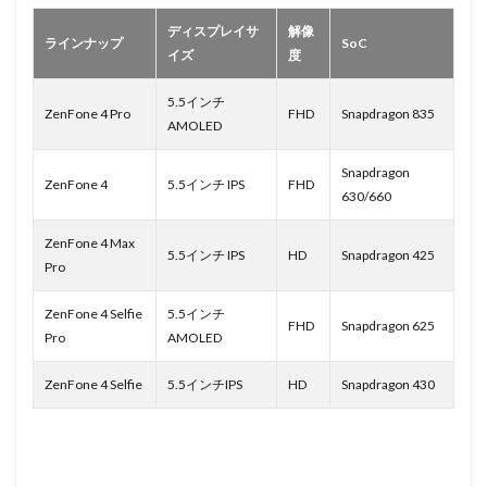
ディスプレイサ
解像
ラインナップ
SoC
イズ
度
5.5インチ
ZenFone 4 Pro
FHD
Snapdragon 835
AMOLED
Snapdragon
ZenFone 4
5.5インチ IPS
FHD
630/660
ZenFone 4 Max
5.5インチ IPS
HD
Snapdragon 425
Pro
ZenFone 4 Selfie
5.5インチ
FHD
Snapdragon 625
Pro
AMOLED
ZenFone 4 Selfie
5.5インチIPS
HD
Snapdragon 430