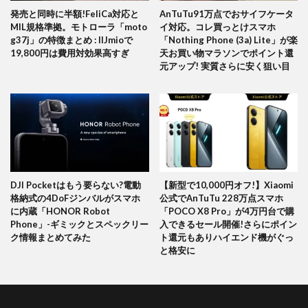
発売と同時に半額!FeliCa対応と
AnTuTu91万点でおサイフケータ
MIL規格準拠。モトローラ「moto
イ対応。コレ買っとけスマホ
g37j」の特徴まとめ : IIJmioで
「Nothing Phone (3a) Lite」が楽
19,800円は費用対効果高すぎ
天お買い物マラソンでポイント還
元アップ! 実質さらに安く狙い目
DJI Pocketはもう要らない?電動
【新型で10,000円オフ!】Xiaomi
格納式の4DoFジンバルがスマホ
公式でAnTuTu 228万点スマホ
に内蔵「HONOR Robot
「POCO X8 Pro」が4万円台で購
Phone」-ギミックとスペックリー
入できるセール開催!さらにポイン
ク情報まとめてみた
ト還元もありハイエンド機がぐっ
と格安に