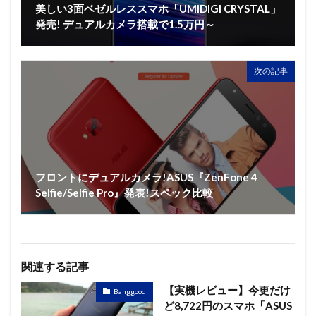
美しい3面ベゼルレススマホ「UMIDIGI CRYSTAL」
発売! デュアルカメラ搭載で1.5万円～
次の記事
フロントにデュアルカメラ!ASUS『ZenFone 4
Selfie/Selfie Pro』発表!スペック比較
関連する記事
【実機レビュー】今更だけ
Banggood
ど8,722円のスマホ「ASUS