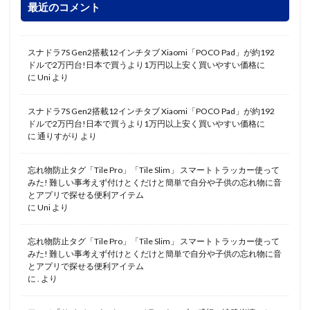
最近のコメント
スナドラ7S Gen2搭載12インチタブ Xiaomi「POCO Pad」が約192
ドルで2万円台!日本で買うより1万円以上安く買いやすい価格に
に
Uni
より
スナドラ7S Gen2搭載12インチタブ Xiaomi「POCO Pad」が約192
ドルで2万円台!日本で買うより1万円以上安く買いやすい価格に
に
通りすがり
より
忘れ物防止タグ「Tile Pro」「Tile Slim」 スマートトラッカー使って
みた! 難しい事考えず付けとくだけと簡単で自分や子供の忘れ物に音
とアプリで探せる便利アイテム
に
Uni
より
忘れ物防止タグ「Tile Pro」「Tile Slim」 スマートトラッカー使って
みた! 難しい事考えず付けとくだけと簡単で自分や子供の忘れ物に音
とアプリで探せる便利アイテム
に
.
より