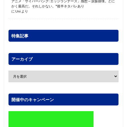
アニメ「サイバーパンク: エッジランナーズ」感想～涙腺崩壊。とに
かく最高だ。それしかない。*後半ネタバレあり
に
Uni
より
特集記事
アーカイブ
開催中のキャンペーン