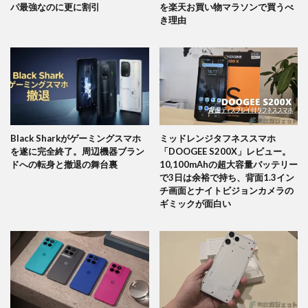
パ最強なのに更に割引
を楽天お買い物マラソンで買うべ
き理由
Black Sharkがゲーミングスマホ
ミッドレンジタフネススマホ
を遂に完全終了。周辺機器ブラン
「DOOGEE S200X」レビュー。
ドへの転身と撤退の舞台裏
10,100mAhの超大容量バッテリー
で3日は余裕で持ち、背面1.3イン
チ画面とナイトビジョンカメラの
ギミックが面白い