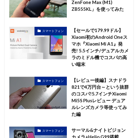
ZenFone Max (M1)
ZB555KL」を使ってみた
【セールで179.99ドル】
スマートフォン
Xiaomi初のAndroid Oneス
マホ『Xiaomi Mi A1』発
売! 5.5インチ/デュアルカメ
ラのミドル機でコスパの高
い端末
【レビュー後編】スナドラ
スマートフォン
821で4万円台～という抜群
のコスパ!5.7インチXiaomi
Mi5S Plusレビュー デュア
ルレンズカメラ等使ってみ
た編
サーマル&ナイトビジョン
スマートフォン
カメラ+Helio G99搭載