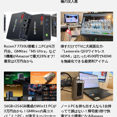
極の没入感
Ryzen7 7730U搭載ミニPCが6万
挿すだけでTVに大画面出力-
円台。GMKtec「M5 Ultra」など
「Lemorele Q50ワイヤレス
3機種がAmazonで最大28%オフ!
HDMI」はたった4500円でHDMI
最安は3万円台から
を無線化できる超便利アイテム
16GB+256GB構成のWin11 PCが
ノートPCを持ち出す人なら1台持
3万円台から！GMKtecの高コス
ってて損はない！帰宅後1秒で快
パ「ミニPC」が楽天スーパーセー
適デスク環境になるBaseus