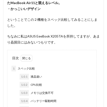
たMacBook Air11と競えるレベル。
・かっこいいデザイン
ということでこの２機種をスペック比較してみることにしま
した。
ちなみに私はASUS EeeBook X205TAを所持してますが、あま
り贔屓目にはみないつもりです。
目次
1
スペック比較
1.0.1
液晶違い
1.0.2
CPU比較
1.0.3
メモリは交換不可
1.0.4
バッテリー駆動時間