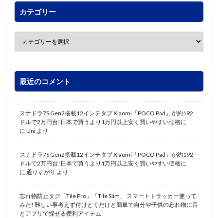
カテゴリー
最近のコメント
スナドラ7S Gen2搭載12インチタブ Xiaomi「POCO Pad」が約192
ドルで2万円台!日本で買うより1万円以上安く買いやすい価格に
に
Uni
より
スナドラ7S Gen2搭載12インチタブ Xiaomi「POCO Pad」が約192
ドルで2万円台!日本で買うより1万円以上安く買いやすい価格に
に
通りすがり
より
忘れ物防止タグ「Tile Pro」「Tile Slim」 スマートトラッカー使って
みた! 難しい事考えず付けとくだけと簡単で自分や子供の忘れ物に音
とアプリで探せる便利アイテム