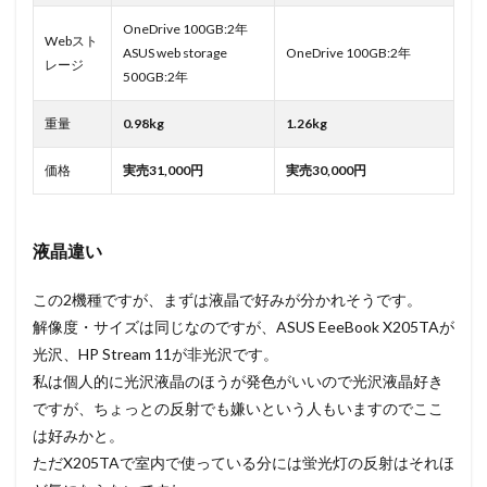
OneDrive 100GB:2年
Webスト
ASUS web storage
OneDrive 100GB:2年
レージ
500GB:2年
重量
0.98kg
1.26kg
価格
実売31,000円
実売30,000円
液晶違い
この2機種ですが、まずは液晶で好みが分かれそうです。
解像度・サイズは同じなのですが、ASUS EeeBook X205TAが
光沢、HP Stream 11が非光沢です。
私は個人的に光沢液晶のほうが発色がいいので光沢液晶好き
ですが、ちょっとの反射でも嫌いという人もいますのでここ
は好みかと。
ただX205TAで室内で使っている分には蛍光灯の反射はそれほ