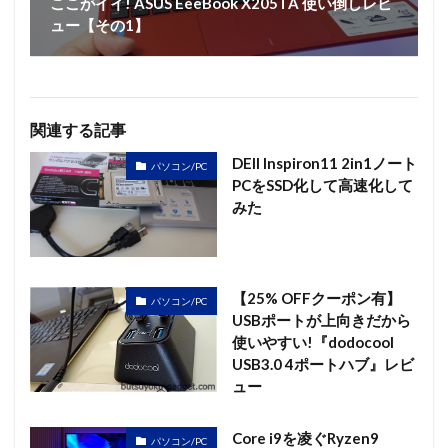
ここがイイ! ASUS EeeBook X205TA 使い倒しレビ
ュー【その1】
関連する記事
DEll Inspiron11 2in1ノート
パソコン/PC
PCをSSD化して高速化して
みた
【25% OFFクーポン有】
パソコン/PC
USBポートが上向きだから
使いやすい!『dodocool
USB3.0 4ポートハブ』レビ
ュー
Core i9を凌ぐRyzen9
パソコン/PC