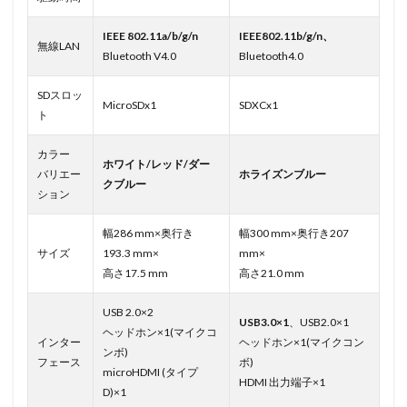
IEEE 802.11a/b/g/n
IEEE802.11b/g/n、
無線LAN
Bluetooth V4.0
Bluetooth4.0
SDスロッ
MicroSDx1
SDXCx1
ト
カラー
ホワイト/レッド/ダー
バリエー
ホライズンブルー
クブルー
ション
幅286 mm×奥行き
幅300 mm×奥行き207
サイズ
193.3 mm×
mm×
高さ17.5 mm
高さ21.0 mm
USB 2.0×2
USB3.0×1
、USB2.0×1
ヘッドホン×1(マイクコ
インター
ヘッドホン×1(マイクコン
ンボ)
フェース
ボ)
microHDMI (タイプ
HDMI 出力端子×1
D)×1