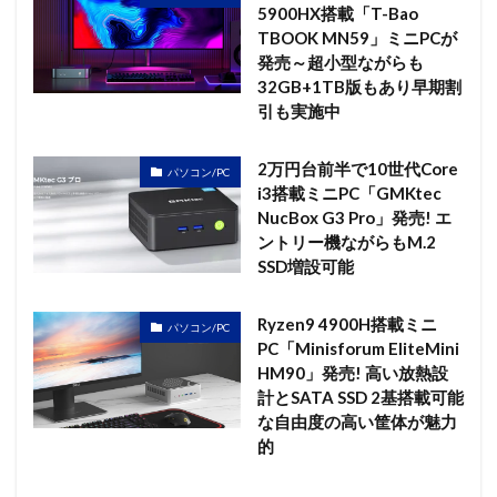
5900HX搭載「T-Bao
TBOOK MN59」ミニPCが
発売～超小型ながらも
32GB+1TB版もあり早期割
引も実施中
2万円台前半で10世代Core
パソコン/PC
i3搭載ミニPC「GMKtec
NucBox G3 Pro」発売! エ
ントリー機ながらもM.2
SSD増設可能
Ryzen9 4900H搭載ミニ
パソコン/PC
PC「Minisforum EliteMini
HM90」発売! 高い放熱設
計とSATA SSD 2基搭載可能
な自由度の高い筐体が魅力
的