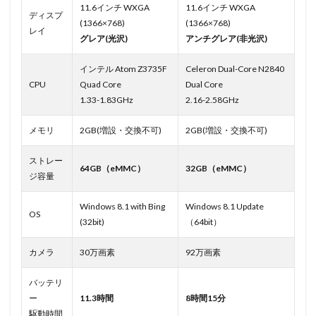
11.6インチ WXGA
11.6インチ WXGA
ディスプ
(1366×768)
(1366×768)
レイ
グレア(光沢)
アンチグレア(非光沢)
インテル Atom Z3735F
Celeron Dual-Core N2840
CPU
Quad Core
Dual Core
1.33-1.83GHz
2.16-2.58GHz
メモリ
2GB(増設・交換不可)
2GB(増設・交換不可)
ストレー
64GB（eMMC）
32GB（eMMC）
ジ容量
Windows 8.1 with Bing
Windows 8.1 Update
OS
(32bit)
（64bit）
カメラ
30万画素
92万画素
バッテリ
ー
11.3時間
8時間15分
駆動時間