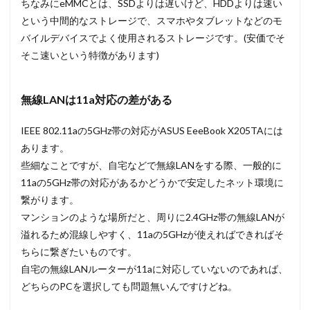
ちなみにeMMCとは、SSDよりは遅いけど、HDDよりは速い
という中間的なストレージで、スマホやタブレットなどのモ
バイルデバイスでよく使用されるストレージです。(安価でそ
そこ速いという特徴があります)
無線LANは11a対応の差がある
IEEE 802.11aの5GHz帯の対応がASUS EeeBook X205TAには
あります。
些細なことですが、自宅などで無線LANをする際、一般的に
11aの5GHz帯の対応があるかどうかで安定したネット環境に
繋がります。
マンションのような場所だと、周りに2.4GHz帯の無線LANが
溢れるため混線しやすく、11aの5GHzが使えればできればそ
ちらに繋ぎたいものです。
自宅の無線LANルーターが11aに対応していないのであれば、
どちらのPCを選択しても問題無いんですけどね。