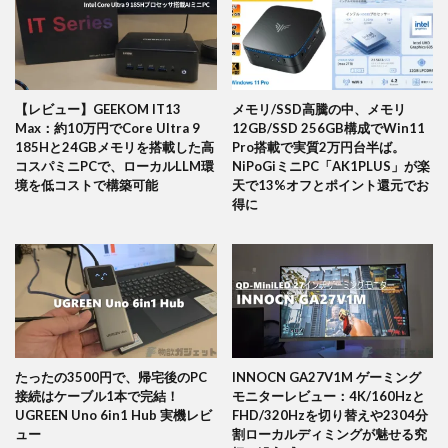
【レビュー】GEEKOM IT13
メモリ/SSD高騰の中、メモリ
Max：約10万円でCore Ultra 9
12GB/SSD 256GB構成でWin11
185Hと24GBメモリを搭載した高
Pro搭載で実質2万円台半ば。
コスパミニPCで、ローカルLLM環
NiPoGiミニPC「AK1PLUS」が楽
境を低コストで構築可能
天で13%オフとポイント還元でお
得に
たったの3500円で、帰宅後のPC
INNOCN GA27V1M ゲーミング
接続はケーブル1本で完結！
モニターレビュー：4K/160Hzと
UGREEN Uno 6in1 Hub 実機レビ
FHD/320Hzを切り替えや2304分
ュー
割ローカルディミングが魅せる究