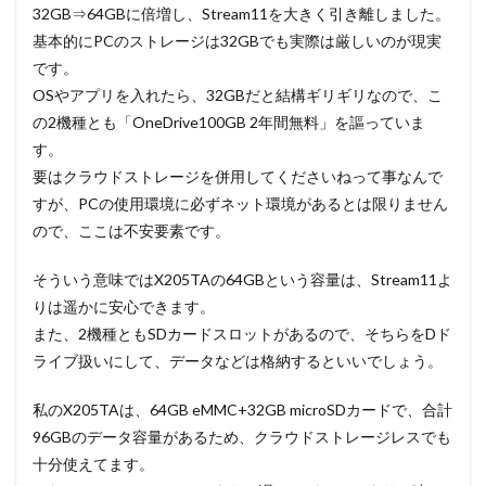
32GB⇒64GBに倍増し、Stream11を大きく引き離しました。
基本的にPCのストレージは32GBでも実際は厳しいのが現実
です。
OSやアプリを入れたら、32GBだと結構ギリギリなので、こ
の2機種とも「OneDrive100GB 2年間無料」を謳っていま
す。
要はクラウドストレージを併用してくださいねって事なんで
すが、PCの使用環境に必ずネット環境があるとは限りません
ので、ここは不安要素です。
そういう意味ではX205TAの64GBという容量は、Stream11よ
りは遥かに安心できます。
また、2機種ともSDカードスロットがあるので、そちらをDド
ライブ扱いにして、データなどは格納するといいでしょう。
私のX205TAは、64GB eMMC+32GB microSDカードで、合計
96GBのデータ容量があるため、クラウドストレージレスでも
十分使えてます。