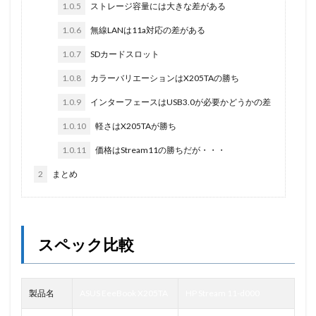
1.0.5
ストレージ容量には大きな差がある
1.0.6
無線LANは11a対応の差がある
1.0.7
SDカードスロット
1.0.8
カラーバリエーションはX205TAの勝ち
1.0.9
インターフェースはUSB3.0が必要かどうかの差
1.0.10
軽さはX205TAが勝ち
1.0.11
価格はStream11の勝ちだが・・・
2
まとめ
スペック比較
製品名
ASUS EeeBook X205TA
HP Stream 11-d000