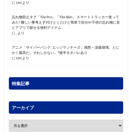
に
Uni
より
忘れ物防止タグ「Tile Pro」「Tile Slim」 スマートトラッカー使って
みた! 難しい事考えず付けとくだけと簡単で自分や子供の忘れ物に音
とアプリで探せる便利アイテム
に
.
より
アニメ「サイバーパンク: エッジランナーズ」感想～涙腺崩壊。とに
かく最高だ。それしかない。*後半ネタバレあり
に
Uni
より
特集記事
アーカイブ