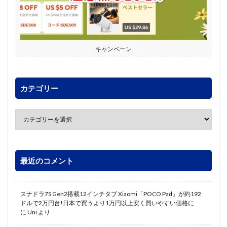
キャンペーン
カテゴリー
最近のコメント
スナドラ7S Gen2搭載12インチタブ Xiaomi「POCO Pad」が約192
ドルで2万円台!日本で買うより1万円以上安く買いやすい価格に
に
Uni
より