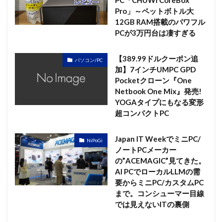
PC「CHUWI CoreBox
Pro」～ペットボトル大
12GB RAM搭載のパワフル
PCが3万円台は凄すぎる
【389.99ドルクーポン追
パソコン/PC
加】7インチUMPC GPD
Pocketクローン『One
Netbook One Mix』発売!
YOGAタイプにもなる変形
超コンパクトPC
Japan IT WeekでミニPC/
NiPoGi
ノートPCメーカー
の”ACEMAGIC”見てきた。
AI PCでローカルLLMの需
要からミニPC/カスタムPC
まで。コンシューマー目線
では見えないITの裏側