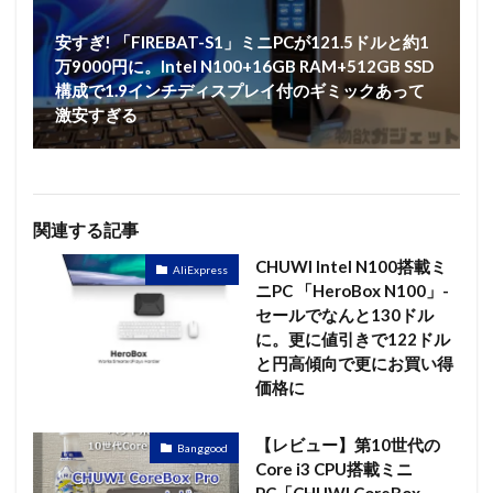
安すぎ! 「FIREBAT-S1」ミニPCが121.5ドルと約1
万9000円に。Intel N100+16GB RAM+512GB SSD
構成で1.9インチディスプレイ付のギミックあって
激安すぎる
関連する記事
CHUWI Intel N100搭載ミ
AliExpress
ニPC 「HeroBox N100」-
セールでなんと130ドル
に。更に値引きで122ドル
と円高傾向で更にお買い得
価格に
【レビュー】第10世代の
Banggood
Core i3 CPU搭載ミニ