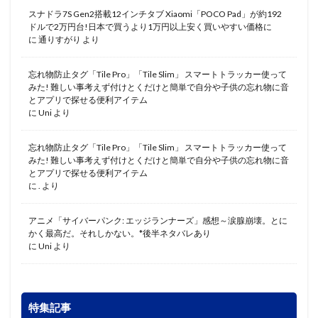
スナドラ7S Gen2搭載12インチタブ Xiaomi「POCO Pad」が約192
ドルで2万円台!日本で買うより1万円以上安く買いやすい価格に
に
通りすがり
より
忘れ物防止タグ「Tile Pro」「Tile Slim」 スマートトラッカー使って
みた! 難しい事考えず付けとくだけと簡単で自分や子供の忘れ物に音
とアプリで探せる便利アイテム
に
Uni
より
忘れ物防止タグ「Tile Pro」「Tile Slim」 スマートトラッカー使って
みた! 難しい事考えず付けとくだけと簡単で自分や子供の忘れ物に音
とアプリで探せる便利アイテム
に
.
より
アニメ「サイバーパンク: エッジランナーズ」感想～涙腺崩壊。とに
かく最高だ。それしかない。*後半ネタバレあり
に
Uni
より
特集記事