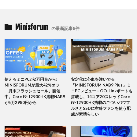
Minisforum
の最新記事8件
使えるミニPCが2万円台から!
安定化に心血を注いでる
MINISFORUMが最大42%オフ
「MINISFORUM NAB9 Plus」ミ
「月末フラッシュセール」開催
ニPCレビュー – OCuLinkポートも
中。Core i9-12900HK搭載NAB9
搭載し、14コア20スレッドCore
が5万2980円から
i9-12900HK搭載のごついパワフ
ルさとSSDに空冷ファンを使う配
慮が素晴らしい