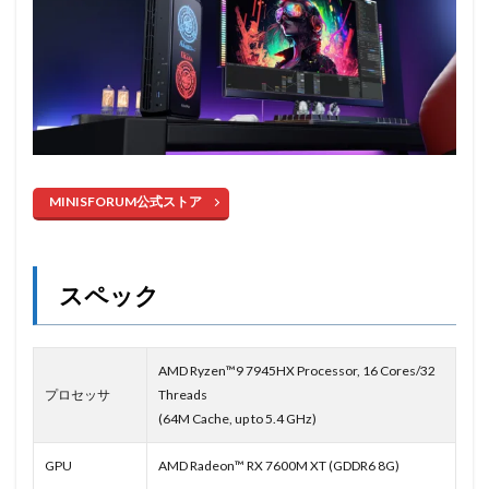
MINISFORUM公式ストア
スペック
AMD Ryzen™9 7945HX Processor, 16 Cores/32
プロセッサ
Threads
(64M Cache, up to 5.4 GHz)
GPU
AMD Radeon™ RX 7600M XT (GDDR6 8G)