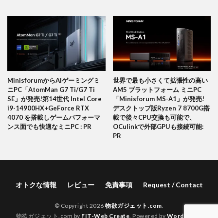
MinisforumからAIゲーミングミ
世界で最も小さくて拡張性の高い
ニPC「AtomMan G7 Ti/G7 Ti
AM5 プラットフォーム ミニPC
SE」が発売!第14世代 Intel Core
「Minisforum MS-A1」が発売!
i9-14900HX+GeForce RTX
デスクトップ版Ryzen 7 8700G搭
4070 を搭載しゲームパフォーマ
載で後々CPU交換も可能で、
ンス面でも快適なミニPC : PR
OCulinkで外部GPUも接続可能:
PR
オトクな情報
レビュー
免責事項
Request / Contact
© Copyright 2026
物欲ガジェット.com
.
物欲ガジェット.com by
FIT-Web Create
. Powered by
WordPress
.