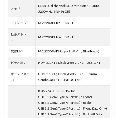
DDR5 Dual channel (SODIMM Slots×2, Up to
メモリ
5200MHz, Max 96GB)
ストレージ
M.2 2280 PCIe5.0 SSD ×1
拡張ストレー
M.2 2280 PCIe4.0 SSD ×1
ジ
無線LAN
M.2 2230 WIFI Support (Wi-Fi ，BlueTooth )
ビデオ出力
HDMI2.1 ×1；DisplayPort 2.0 ×1；USB-C ×1
オーディオ出
HDMI2.1 ×1；DisplayPort 2.0 ×1；3.5mm
力
Combo Jack ×1；LINE OUT ×1
RJ45 2.5G Ethernet Port×1
USB 3.2 Gen2 Type-A Port ×1(In Front)
USB 3.2 Gen2 Type-A Port ×3(In Back)
USB 3.2 Gen2 Type-C Port ×1(In Front, Data Only)
USB 3.2 Gen2 Type-C Port ×1(In Back, Alt Data