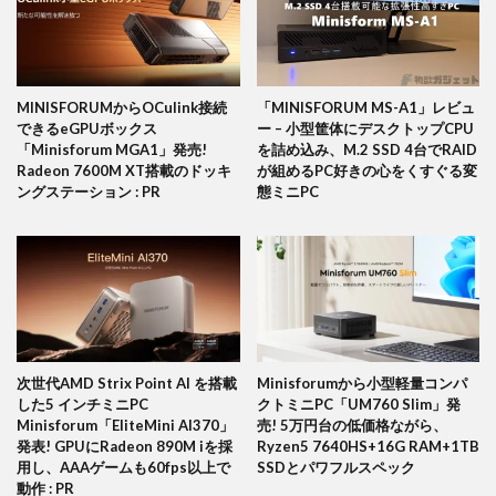
MINISFORUMからOCulink接続
「MINISFORUM MS-A1」レビュ
できるeGPUボックス
ー – 小型筐体にデスクトップCPU
「Minisforum MGA1」発売!
を詰め込み、M.2 SSD 4台でRAID
Radeon 7600M XT搭載のドッキ
が組めるPC好きの心をくすぐる変
ングステーション : PR
態ミニPC
次世代AMD Strix Point AI を搭載
Minisforumから小型軽量コンパ
した5 インチミニPC
クトミニPC「UM760 Slim」発
Minisforum「EliteMini AI370」
売! 5万円台の低価格ながら、
発表! GPUにRadeon 890M iを採
Ryzen5 7640HS+16G RAM+1TB
用し、AAAゲームも60fps以上で
SSDとパワフルスペック
動作 : PR