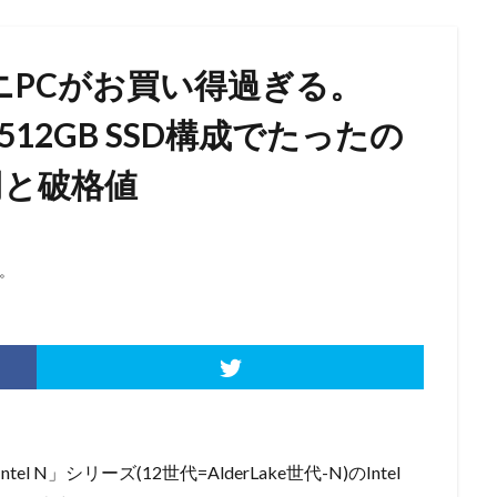
」ミニPCがお買い得過ぎる。
GB+512GB SSD構成でたったの
0円と破格値
。
l N」シリーズ(12世代=AlderLake世代-N)のIntel