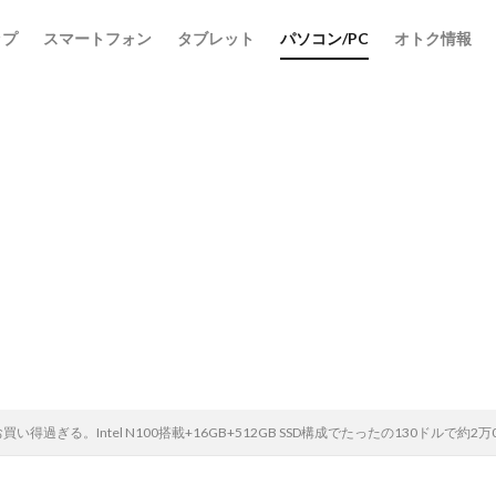
ップ
スマートフォン
タブレット
パソコン/PC
オトク情報
検索
がお買い得過ぎる。Intel N100搭載+16GB+512GB SSD構成でたったの130ドルで約2