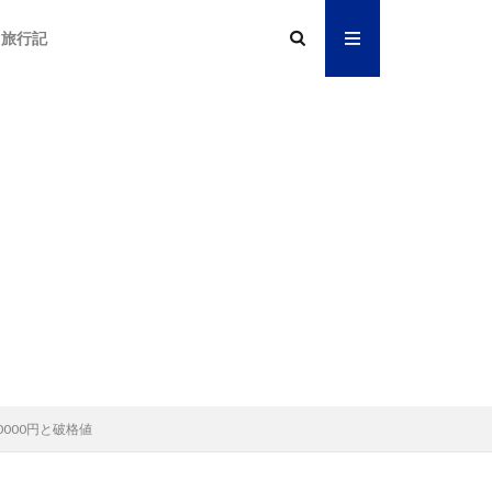
旅行記
万0000円と破格値