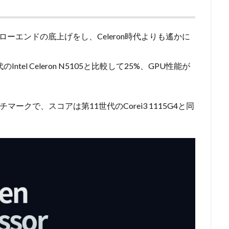
PCのローエンドの底上げをし、Celeron時代よりも遙かに
ntel Celeron N5105と比較して25%、GPU性能が
20ベンチマークで、スコアは第11世代のCorei3 1115G4と同