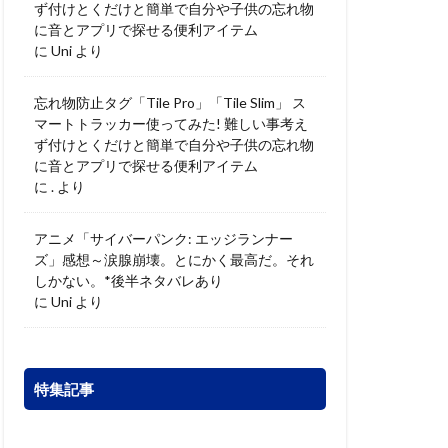
ず付けとくだけと簡単で自分や子供の忘れ物
に音とアプリで探せる便利アイテム
に
Uni
より
忘れ物防止タグ「Tile Pro」「Tile Slim」 ス
マートトラッカー使ってみた! 難しい事考え
ず付けとくだけと簡単で自分や子供の忘れ物
に音とアプリで探せる便利アイテム
に
.
より
アニメ「サイバーパンク: エッジランナー
ズ」感想～涙腺崩壊。とにかく最高だ。それ
しかない。*後半ネタバレあり
に
Uni
より
特集記事