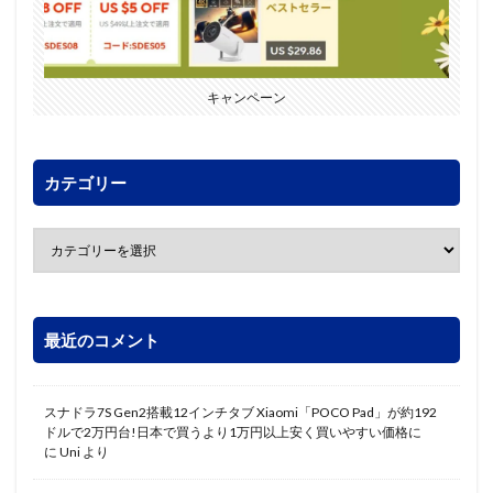
キャンペーン
カテゴリー
最近のコメント
スナドラ7S Gen2搭載12インチタブ Xiaomi「POCO Pad」が約192
ドルで2万円台!日本で買うより1万円以上安く買いやすい価格に
に
Uni
より