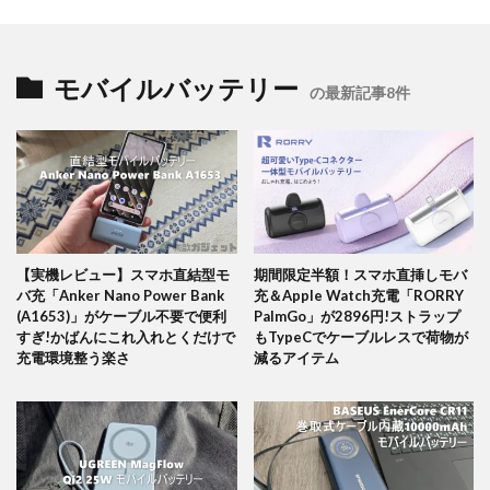
モバイルバッテリー
の最新記事8件
【実機レビュー】スマホ直結型モ
期間限定半額！スマホ直挿しモバ
バ充「Anker Nano Power Bank
充＆Apple Watch充電「RORRY
(A1653)」がケーブル不要で便利
PalmGo」が2896円!ストラップ
すぎ!かばんにこれ入れとくだけで
もTypeCでケーブルレスで荷物が
充電環境整う楽さ
減るアイテム