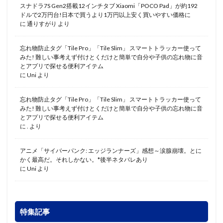
スナドラ7S Gen2搭載12インチタブ Xiaomi「POCO Pad」が約192
ドルで2万円台!日本で買うより1万円以上安く買いやすい価格に
に
通りすがり
より
忘れ物防止タグ「Tile Pro」「Tile Slim」 スマートトラッカー使って
みた! 難しい事考えず付けとくだけと簡単で自分や子供の忘れ物に音
とアプリで探せる便利アイテム
に
Uni
より
忘れ物防止タグ「Tile Pro」「Tile Slim」 スマートトラッカー使って
みた! 難しい事考えず付けとくだけと簡単で自分や子供の忘れ物に音
とアプリで探せる便利アイテム
に
.
より
アニメ「サイバーパンク: エッジランナーズ」感想～涙腺崩壊。とに
かく最高だ。それしかない。*後半ネタバレあり
に
Uni
より
特集記事