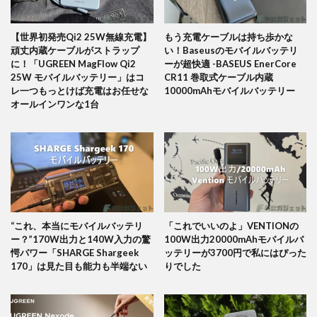
【世界初発売Qi2 25W無線充電】
もう充電ケーブルは持ち歩かな
頑丈内蔵ケーブルがストラップ
い！Baseusのモバイルバッテリ
に！「UGREEN MagFlow Qi2
ーが超快適 -BASEUS EnerCore
25W モバイルバッテリー」はコ
CR11 巻取式ケーブル内蔵
レ一つもっとけば充電はお任せな
10000mAhモバイルバッテリー
オールインワンな1台
“これ、本当にモバイルバッテリ
「これでいいのよ」VENTIONの
ー？”170W出力と140W入力の驚
100W出力20000mAhモバイルバ
愕パワー「SHARGE Shargeek
ッテリーが3700円で私にはぴった
170」は見た目も能力も半端ない
りでした