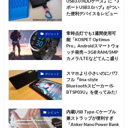
USB3.0 HDDケース』に『3
ポートUSB3.0ハブ』がつい
た便利デバイスをレビュー
常時点灯でも1週間使用可
ガジェット
能「KOSPET Optimus
Pro」Androidスマートウォ
ッチ発売～3GB RAM/5MP
カメラ/LTEなどてんこ盛り
スマホより小さいのにパワ
ガジェット
フル『iina-style
Bluetoothスピーカー IS-
BTSP03U』を使ってみた!
内蔵USB Type-Cケーブル
レビュー
兼ストラップが便利すぎ
「Anker Nano Power Bank